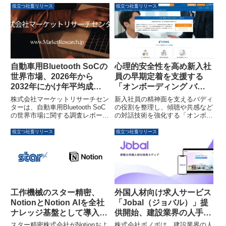
携を強化し、製造現場のIT（情報
した。この制度は、共働き・共育
役立つ社畜リリース
役立つ社畜リリース
管理・分析）とOT（設備・制
てを可能にする性別を問わない両
御）をつなぐデータ基盤の実現を
立支援に関する取り組みが特に優
通じて、スマートファクトリーへ
れた企業を表彰するものです。
の変革と生産性向上を支援しま
す。
自動車用Bluetooth SoCの
心理的安全性を高め新入社
世界市場、2026年から
員の早期定着を支援する
2032年にかけ年平均成長
「オンボーディング バデ
率6.1%で拡大予測
ィ研修」を提供開始
株式会社マーケットリサーチセン
新入社員の精神面を支えるバディ
ターは、自動車用Bluetooth SoC
の役割を整理し、傾聴や共感など
の世界市場に関する調査レポート
の対話技術を強化する「オンボー
を発表しました。本レポートで
ディング バディ研修」がリスキ
は、2032年までに市場が8億
ルより提供開始されました。職場
役立つ社畜リリース
役立つ社畜リリース
1,800万米ドルに達すると予測さ
の心理的安全性を向上させ、組織
れており、市場規模、動向、セグ
への円滑な適応と早期の活躍を後
メント別予測、主要企業情報など
押しします。
が網羅されています。
工作機械のスター精密、
外国人材向け求人サービス
NotionとNotion AIを全社
「Jobal（ジョバル）」提
ナレッジ基盤として導入し
供開始、建設業界の人手不
AI活用が約4倍に
足解消を支援
スター精密株式会社がNotionおよ
株式会社ボノボは、建設業界の人