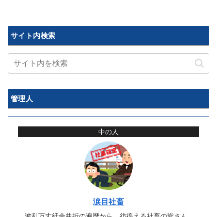
サイト内検索
管理人
中の人
涙目社畜
波乱万丈紆余曲折の遍歴から、彷徨える社畜の皆さん