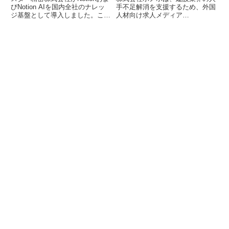
びNotion AIを国内全社のナレッ
手不足解消を支援するため、外国
ジ基盤として導入しました。これ
人材向け求人メディア
により、AIを業務フローに組み込
「Jobal（ジョバル）」を正式に
み、社員のAI活用が従来の約4倍
リリースしました。このプラット
に増加しています。ドキュメント
フォームは、国内に在留する日本
の分散やAIと業務のフロー分離と
語能力の高い外国人材と企業を結
いった課題を解消し、生産性向上
びつけ、成果報酬型プランや複雑
と競争力強化を目指しています。
な手続きのサポートを通じて、中
小企業を含む幅広い事業者の人材
確保を支援します。今後は介護や
製造業など、人手不足が深刻な他
の業界への展開も視野に入れてい
ます。