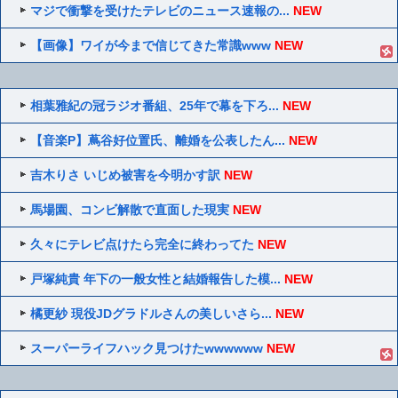
マジで衝撃を受けたテレビのニュース速報の...
NEW
【画像】ワイが今まで信じてきた常識www
NEW
相葉雅紀の冠ラジオ番組、25年で幕を下ろ...
NEW
【音楽P】蔦谷好位置氏、離婚を公表したん...
NEW
吉木りさ いじめ被害を今明かす訳
NEW
馬場園、コンビ解散で直面した現実
NEW
久々にテレビ点けたら完全に終わってた
NEW
戸塚純貴 年下の一般女性と結婚報告した模...
NEW
橘更紗 現役JDグラドルさんの美しいさら...
NEW
スーパーライフハック見つけたwwwwww
NEW