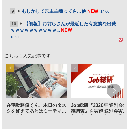
もしかして民主主義ってさ…他
NEW
9
14:00
【朗報】お前らさんが最近した有意義な出費
10
ｗｗｗｗｗｗｗｗｗｗ...
NEW
13:51
こちらも人気記事です
在宅勤務僕くん、本日のタス
Job総研『2026年 送別会意
クを終えてあとはミーティン
識調査』を実施 送別会実施
グに参加するだけとなる
割、参加意欲が高いも「自
のは不要」の声も