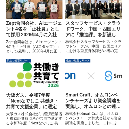
スタッフサービス・クラウ
Zept合同会社、AIエージェ
ドワーク、中国・四国エリ
ント4名を「正社員」とし
アに「推進課」を新設し重
て採用 2026年4月に入社式
度身体障がい者の完全テレ
開催を宣言
株式会社スタッフサービス・クラ
Zept合同会社は、AIエージェント
ワーク就労を拡大
ウドワークが、中国・四国エリア
4名を「正社員（AIスタッフ）」
における重度身体障がい者の完全
として採用し、2026年4月に正式
テレワーク就労を促進するため、
な入社式を執り行うことを発表し
「中国・四国エリア推進課」を新
ました。この取り組みは、AIと人
役立つ社畜リリース
役立つ社畜リリース
設しました。広島県福山市に拠点
間が役割・責任・個性を持って同
を置き、2028年3月までに30人の
じチームを組む、次世代の組織モ
雇用創出を目指し、全国47都道
デルを兵庫県姫路市から発信する
府県での採用が可能となりまし
挑戦です。
た。
Smart Craft、オムロンベ
大阪ガス、令和7年度
ンチャーズより資金調達を
「Nextなでしこ 共働き・
実施し、オムロンとの連携
共育て支援企業」に選定
で製造現場DXを加速
株式会社Smart Craftは、オムロ
大阪ガス株式会社が、経済産業省
ンベンチャーズ株式会社から資金
と東京証券取引所が共同で選定す
調達を実施しました。これによ
る令和7年度「Nextなでしこ 共働
り、オムロン株式会社との事業連
き・共育て支援企業」に選ばれま