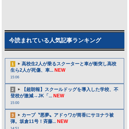
今読まれている人気記事ランキング
高校生2人が乗るスクーターと車が衝突し高校
1
生ら2人が死傷、車...
NEW
15:06
【超朗報】スクールドッグを導入した学校、不
2
登校が激減→JK「...
NEW
15:00
カープ〝悪夢〟アドゥワが筒香にサヨナラ被
3
弾。坂倉11号！斉藤...
NEW
14:51