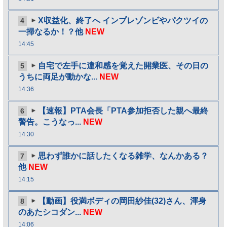
X収益化、終了へ インプレゾンビやパクツイの
4
一掃なるか！？他
NEW
14:45
自宅で左手に違和感を覚えた開業医、その日の
5
うちに両足が動かな...
NEW
14:36
【速報】PTA会長「PTA参加拒否した親へ最終
6
警告。こうなっ...
NEW
14:30
思わず誰かに話したくなる雑学、なんかある？
7
他
NEW
14:15
【動画】役満ボディの岡田紗佳(32)さん、渾身
8
のあたシコダン...
NEW
14:06