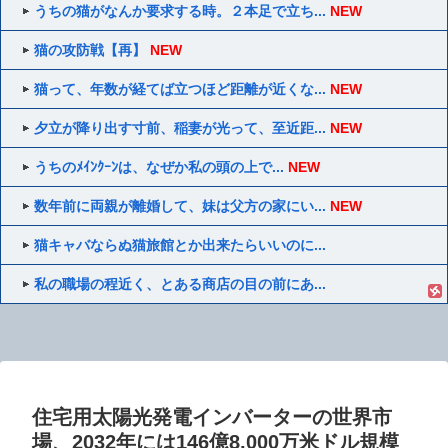
うちの猫がなんか要求する時。２本足で立ち...
NEW
猫の攻防戦【再】
NEW
猫って、年数が経てば立つほど距離が近くな...
NEW
夕立が降り出す寸前、稲妻が光って、至近距...
NEW
うちのﾒｲﾝｸｰﾝは、なぜか私の頭の上で...
NEW
数年前に両親が離婚して、妹は父方の家にい...
NEW
猫キャバならぬ猫旅館とか出来たらいいのに...
私の職場の程近く、とある商店の目の前にあ...
住宅用太陽光発電インバーターの世界市
場、2032年には146億8,000万米ドル規模