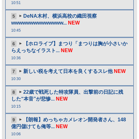
10:51
DeNA木村、横浜高校の織田視察
5
wwwwwwwwwwwwww...
NEW
10:45
【ホロライブ】まつり「まつりは胸が小さいか
6
らえっちなイラスト...
NEW
10:36
新しい税を考えて日本を良くするスレ他
NEW
7
10:30
22歳で戦死した特攻隊員、出撃前の日記に残
8
した“本音”が悲惨...
NEW
10:15
【朗報】めっちゃカメレオン開発者さん、148
9
億円儲けても俺等...
NEW
10:06