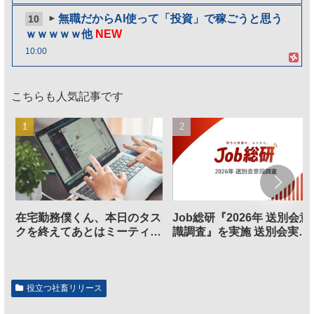
無職だからAI使って「投資」で稼ごうと思う
10
ｗｗｗｗｗ他
NEW
10:00
こちらも人気記事です
在宅勤務僕くん、本日のタス
Job総研『2026年 送別会意
クを終えてあとはミーティン
識調査』を実施 送別会実施
グに参加するだけとなる
割、参加意欲が高いも「自
のは不要」の声も
役立つ社畜リリース