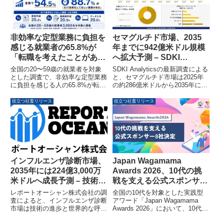
セミナーは、人事・経営層を対象
に、従業員の健康状態の可視化、
人材定着の仕組み、主体性を促す
コミュニケーションの実践事例を
紹介します。
非効率な定型業務に負担を
セマグルチド市場、2035
感じる就業者の65.8%が
年までに942億米ドル規模
「転職を考えたことがあ
へ拡大予測 – SDKI
る」と回答｜AIによる業務
Analytics調査
全国の20〜59歳の就業者を対象
SDKI Analyticsの最新調査による
効率化ニーズは54.5%
とした調査で、非効率な定型業務
と、セマグルチド市場は2025年
に負担を感じる人の65.8%が転職
の約286億米ドルから2035年には
を検討した経験があることが明ら
約942億米ドルへ、年平均成長率
かになりました。また、AIによる
10.7%で拡大する見込みです。肥
役立つ社畜リリース
役立つ社畜リリース
業務効率化ニーズは全体の54.5%
満や2型糖尿病の有病率上昇が市
に上り、特にAI導入済みの職場で
場を牽引する一方で、高額な治療
は88.7%と高い関心が示されてい
費が今後の成長を抑制する要因と
ます。
なる可能性があります。
インフルエンザ診断市場、
Japan Wagamama
2035年には224億3,000万
Awards 2026、10代の挑
米ドルへ成長予測 – 技術革
戦を支える公式スポンサー
新と呼吸器感染症増加が牽
8社が決定
レポートオーシャン株式会社の調
全国の10代を対象とした実践型
引
査によると、インフルエンザ診断
アワード「Japan Wagamama
市場は技術の進歩と世界的な呼吸
Awards 2026」において、10代の
器感染症の増加を背景に、2025
挑戦を支援する公式スポンサー8