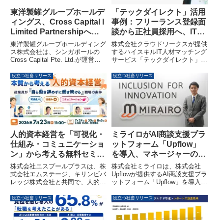
東洋製罐グループホールデ
「テックダイレクト」活用
ィングス、Cross Capital I
事例：フリーランス登録面
Limited Partnershipへの
談から正社員採用へ、IT人
出資を決定し、海外スター
材確保の新手法を公開
東洋製罐グループホールディング
株式会社クラウドワークスが提供
トアップとの連携を加速
ス株式会社は、シンガポールの
するハイスキルIT人材マッチング
Cross Capital Pte. Ltd.が運営す
サービス「テックダイレクト」の
る「Cross Capital I Limited
導入企業である株式会社UP
Partnership」への出資を決定し
MILLSが、フリーランス登録面談
役立つ社畜リリース
役立つ社畜リリース
ました。この出資を通じて、ヘル
を通じて優秀な人材を正社員とし
スケアや環境・資源・エネルギー
て採用した事例を公開しました。
分野における海外スタートアップ
この事例は、フリーランス人材の
との連携を強化し、新規事業創出
深い経歴や人柄の把握が、迅速な
を推進します。
正社員登用判断に貢献したことを
示しています。
人的資本経営を「可視化・
ミライロがAI商談支援プラ
仕組み・コミュニケーショ
ットフォーム「Upflow」
ン」から考える無料セミナ
を導入、マネージャーの案
ー、7月23日開催
件チェック工数を50%削減
株式会社エスプールプラスは、株
株式会社ミライロは、株式会社
式会社エムステージ、キリンビバ
Upflowが提供するAI商談支援プラ
レッジ株式会社と共同で、人的資
ットフォーム「Upflow」を導入し
本経営を「可視化・仕組み・コミ
ました。これにより、マネージャ
ュニケーション」の視点から考え
ーの案件チェック工数が約50%削
役立つ社畜リリース
役立つ社畜リリース
る無料オンラインセミナーを
減され、営業活動の効率化と質の
2026年7月23日に開催します。本
向上が実現しています。