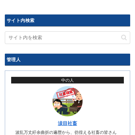
サイト内検索
管理人
中の人
涙目社畜
波乱万丈紆余曲折の遍歴から、彷徨える社畜の皆さん