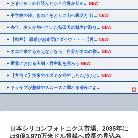
おまいら！ｽﾚﾀｲ読んだか？自慢ｽﾚじゃ...
NEW
中学校の時、きのこをとりに山へ親父と 行...
NEW
去年、友人が飼っていた秋田犬の魅力に取り...
NEW
【動画】 黒猫がお布団にダイヴ・・・【再...
NEW
ネコに来てもらえないなら、自分がネコの寝...
NEW
世界における王制・君主制を語ろう
NEW
【方言？】実家でネズミが発生したんだけど...
NEW
ドライブが趣味でスムーズに周れる深夜によ...
日本シリコンフォトニクス市場、2035年に
は9億3,970万米ドル規模へ成長の見込み