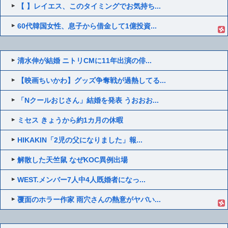
【 】レイエス、このタイミングでお気持ち...
60代韓国女性、息子から借金して1億投資...
清水伸が結婚 ニトリCMに11年出演の俳...
【映画ちいかわ】グッズ争奪戦が過熱してる...
「Nクールおじさん」結婚を発表 うおおお...
ミセス きょうから約1カ月の休暇
HIKAKIN「2児の父になりました」報...
解散した天竺鼠 なぜKOC異例出場
WEST.メンバー7人中4人既婚者になっ...
覆面のホラー作家 雨穴さんの熱意がヤバい...