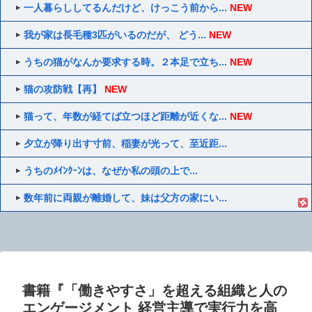
一人暮らししてるんだけど、けっこう前から...
NEW
我が家は長毛種3匹がいるのだが、 どう...
NEW
うちの猫がなんか要求する時。２本足で立ち...
NEW
猫の攻防戦【再】
NEW
猫って、年数が経てば立つほど距離が近くな...
NEW
夕立が降り出す寸前、稲妻が光って、至近距...
うちのﾒｲﾝｸｰﾝは、なぜか私の頭の上で...
数年前に両親が離婚して、妹は父方の家にい...
書籍『「働きやすさ」を超える組織と人の
エンゲージメント 経営主導で実行力を高