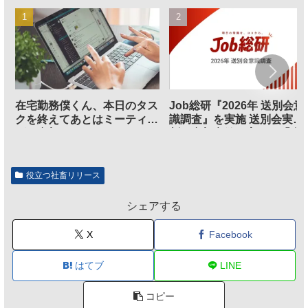
在宅勤務僕くん、本日のタス
Job総研『2026年 送別会意
クを終えてあとはミーティン
識調査』を実施 送別会実施
グに参加するだけとなる
割、参加意欲が高いも「自
のは不要」の声も
役立つ社畜リリース
シェアする
X
Facebook
はてブ
LINE
コピー