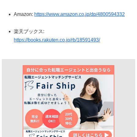
Amazon:
https://www.amazon.co.jp/dp/4800594332
楽天ブックス:
https://books.rakuten.co.jp/rb/18591493/