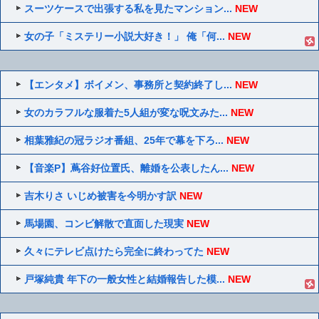
スーツケースで出張する私を見たマンション...
NEW
女の子「ミステリー小説大好き！」 俺「何...
NEW
【エンタメ】ボイメン、事務所と契約終了し...
NEW
女のカラフルな服着た5人組が変な呪文みた...
NEW
相葉雅紀の冠ラジオ番組、25年で幕を下ろ...
NEW
【音楽P】蔦谷好位置氏、離婚を公表したん...
NEW
吉木りさ いじめ被害を今明かす訳
NEW
馬場園、コンビ解散で直面した現実
NEW
久々にテレビ点けたら完全に終わってた
NEW
戸塚純貴 年下の一般女性と結婚報告した模...
NEW