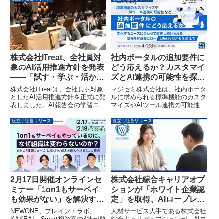
ンド「PLANÉ SOCIE⁺」に併設
ました。多くの企業が直面するAI
され、マンション入居者には利用
導入の課題を解決し、企業の業務
手数料無料や月額利用料割引とい
効率化と生産性向上を強力に推進
った優待が提供されます。旗の台
します。
駅から徒歩2分の好立地で、24時
間365日利用可能なワークスペー
スとして、多様な働き方をサポー
株式会社ITreat、全社員対
社内ポータルの追加要件に
トします。
象のAI活用推進方針を発表
どう応えるか？カスタマイ
——「試す・学ぶ・活か
ズとAI連携の可能性を探る
す」文化で業務効率向上と
ウェビナー開催
株式会社ITreatは、全社員を対象
マジセミ株式会社は、社内ポータ
リテラシー底上げへ
としたAI活用推進方針を正式に発
ルに求められる標準機能のカスタ
表しました。AI報告会の学習エン
マイズやAIツール連携の可能性に
ジン化、AI活用レポートと査定制
焦点を当てたウェビナーを2026
度の導入、既存のAIツール利用補
年4月23日に開催します。変化す
役立つ社畜リリース
役立つ社畜リリース
助制度の活用を通じて、業務効率
るビジネスニーズに対応し続ける
の向上と組織全体のAIリテラシー
情報共有基盤の実現方法につい
の底上げを目指します。
て、「Liferay DXP」のデモを交
えて解説します。
2月17日開催オンラインセ
株式会社綜合キャリアオプ
ミナー「1on1もサーベイ
ションが「ホワイト企業認
も効果がない」を解決する
定」を取得、AIロープレと
4つの視点とは？
人事DXで組織変革を推進
NEWONE、ブレイン・ラボ、
人材サービス大手である株式会社
KAKEAI、Smart相談室の4社が登
綜合キャリアオプションが、AIロ