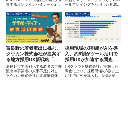
壇するオンラインセミナーが2月
ールプレイングを活用した育成施
17日に開催されます。本セミナ
策や人事DXによる組織変革が評
ーでは、「1on1やサーベイを導
価され、「ホワイト企業認定」を
役立つ社畜リリース
役立つ社畜リリース
入しても成果が出ない」「新しい
取得しました。少子高齢化による
人材が定着しない」といった組織
労働力不足や採用難、業務負担の
の課題に対し、「設計・検知・対
増加といった課題に対し、同社は
話・自律」の4つの視点から具体
持続可能な経営を目指し、社員が
的な解決策が解説されます。人材
安心して長く働ける環境づくりを
定着・育成の各フェーズに合わせ
進めています。
た施策の重要性や、各社の最新成
富良野の若者流出に挑む、
採用現場の3割超がAIを導
長戦略が紹介される予定です。
クウカン株式会社が提案す
入、約6割がツール活用で
る地方採用DX新戦略「リ
採用DXが加速する調査結
クルーティブ」
果が公開されました
富良野市で深刻化する若者の市外
HRクラウド株式会社が実施した
流出や事業者の人手不足に対し、
調査により、採用現場の3割以上
クウカン株式会社が北海道特化型
がすでにAIを導入し、約6割が採
採用代行（RPO）サービス「リ
用管理ツールを活用していること
クルーティブ」を提供していま
が明らかになりました。今後の採
す。求人広告費を削減し、浮いた
用活動において、AIへの期待が高
原資を待遇改善などの「企業力」
まっていることが示されていま
向上に投資することで、地方の採
す。
用課題を解決する新しいソリュー
ションです。