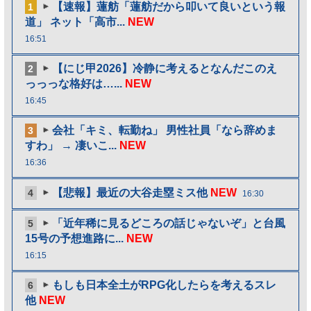
【速報】蓮舫「蓮舫だから叩いて良いという報
1
道」 ネット「高市...
NEW
16:51
【にじ甲2026】冷静に考えるとなんだこのえ
2
っっっな格好は…...
NEW
16:45
会社「キミ、転勤ね」 男性社員「なら辞めま
3
すわ」 → 凄いこ...
NEW
16:36
【悲報】最近の大谷走塁ミス他
NEW
4
16:30
「近年稀に見るどころの話じゃないぞ」と台風
5
15号の予想進路に...
NEW
16:15
もしも日本全土がRPG化したらを考えるスレ
6
他
NEW