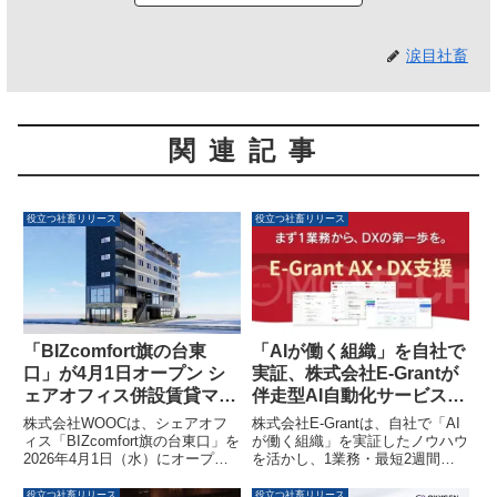
涙目社畜
関連記事
役立つ社畜リリース
役立つ社畜リリース
「BIZcomfort旗の台東
「AIが働く組織」を自社で
口」が4月1日オープン シ
実証、株式会社E-Grantが
ェアオフィス併設賃貸マン
伴走型AI自動化サービスを
ションで「住む＋働く」を
開始
株式会社WOOCは、シェアオフ
株式会社E-Grantは、自社で「AI
実現
ィス「BIZcomfort旗の台東口」を
が働く組織」を実証したノウハウ
2026年4月1日（水）にオープン
を活かし、1業務・最短2週間か
します。大林新星和不動産株式会
ら導入できる伴走型AI自動化
社が展開する賃貸マンションブラ
（AX）サービスの提供を開始し
役立つ社畜リリース
役立つ社畜リリース