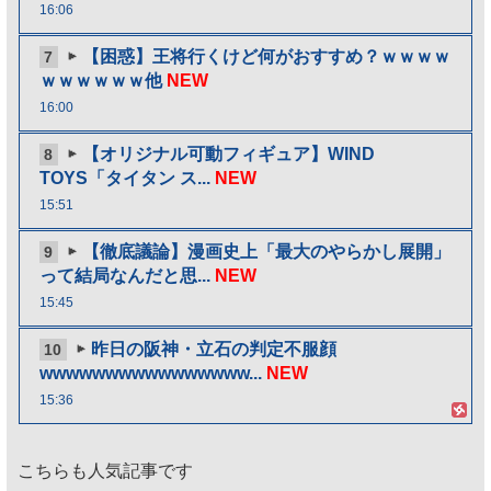
16:06
【困惑】王将行くけど何がおすすめ？ｗｗｗｗ
7
ｗｗｗｗｗｗ他
NEW
16:00
【オリジナル可動フィギュア】WIND
8
TOYS「タイタン ス...
NEW
15:51
【徹底議論】漫画史上「最大のやらかし展開」
9
って結局なんだと思...
NEW
15:45
昨日の阪神・立石の判定不服顔
10
wwwwwwwwwwwwwwww...
NEW
15:36
こちらも人気記事です