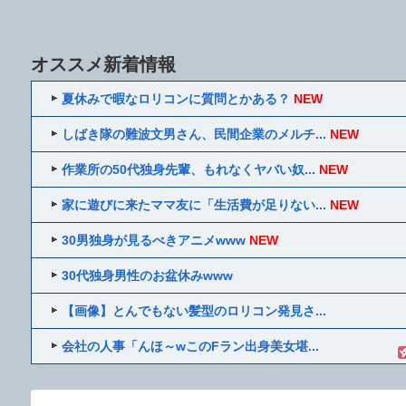
オススメ新着情報
夏休みで暇なロリコンに質問とかある？
NEW
しばき隊の難波文男さん、民間企業のメルチ...
NEW
作業所の50代独身先輩、もれなくヤバい奴...
NEW
家に遊びに来たママ友に「生活費が足りない...
NEW
30男独身が見るべきアニメwww
NEW
30代独身男性のお盆休みwww
【画像】とんでもない髪型のロリコン発見さ...
会社の人事「んほ～wこのFラン出身美女堪...