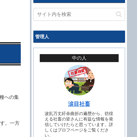
管理人
中の人
種への集
涙目社畜
波乱万丈紆余曲折の遍歴から、彷徨
える社畜の皆さんに有益な情報を発
ます。一方
信していけたらと思っています。詳
しくはプロフページをご覧くださ
い。