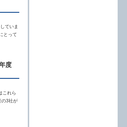
持していま
にとって
、年度
はこれら
産の3社が