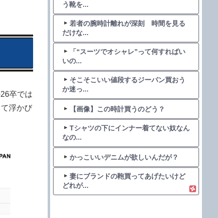
う靴を...
若者の腕時計離れが深刻 時間を見る
だけな...
「“スーツでオシャレ”って何すればい
いの...
そこそこいい値段するジーパン買おう
か迷っ...
26卒では
して浮かび
【画像】この時計買うのどう？
Tシャツの下にインナー着てない奴なん
なの...
かっこいいデニムが欲しいんだが？
妻にブランドの鞄買ってあげたいけど
どれが...