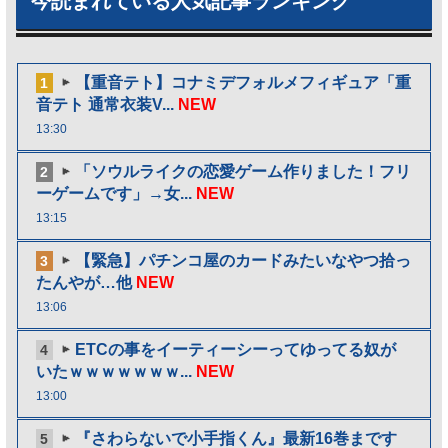
今読まれている人気記事ランキング
【重音テト】コナミデフォルメフィギュア「重
1
音テト 通常衣装V...
NEW
13:30
「ソウルライクの恋愛ゲーム作りました！フリ
2
ーゲームです」→女...
NEW
13:15
【緊急】パチンコ屋のカードみたいなやつ拾っ
3
たんやが…他
NEW
13:06
ETCの事をイーティーシーってゆってる奴が
4
いたｗｗｗｗｗｗｗ...
NEW
13:00
『さわらないで小手指くん』最新16巻まです
5