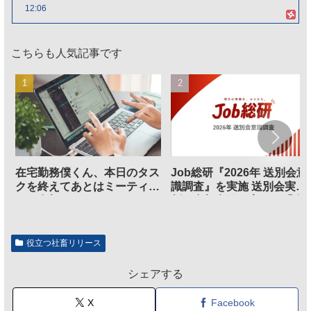
12:06
こちらも人気記事です
在宅勤務僕くん、本日のタス
Job総研『2026年 送別会意
クを終えてあとはミーティン
識調査』を実施 送別会実施
グに参加するだけとなる
割、参加意欲が高いも「自
のは不要」の声も
役立つ社畜リリース
シェアする
X
Facebook