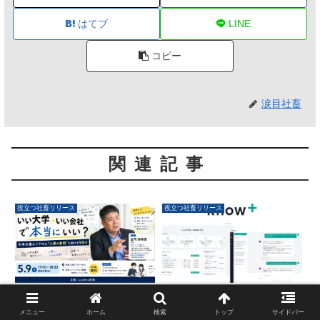
はてブ
LINE
コピー
涙目社畜
関連記事
役立つ社畜リリース
役立つ社畜リリース
ルークス、中高生向けキャ
AIナレッジ基盤
リアセミナーを5月9日に開
「Know+」が中小企業の
メニュー
ホーム
検索
トップ
サイドバー