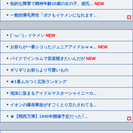
知的な障害で精神年齢10歳の女の子、彼氏...
NEW
一般的薄毛男性「ボクもイケメンになれます...
(´･ω･`)←イケメン
NEW
お前らが一番シコったジュニアアイドルｗｗ...
NEW
バイクでインカムで音楽聴きたいんだが
NEW
ギリギリお前らより可愛いもの
★1番ムカつく広告ランキング
泡沫に染まるアイドルマスターシャイニーカ...
イオンの爆発事故がすごくとり立たされてる...
★【関西万博】1940年開催予定だった｢...