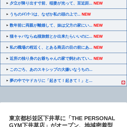
夕立が降り出す寸前、稲妻が光って、至近距...
NEW
うちのﾒｲﾝｸｰﾝは、なぜか私の頭の上で...
NEW
数年前に両親が離婚して、妹は父方の家にい...
NEW
猫キャバならぬ猫旅館とか出来たらいいのに...
NEW
私の職場の程近く、とある商店の目の前にあ...
NEW
近所の独り身のお爺ちゃんの家で飼われてい...
NEW
このごろ、あのスキシップの大嫌いなうちの...
夢の中でヤドカリに「起きて！起きて！」と...
東京都杉並区下井草に「THE PERSONAL
GYM下井草店」がオープン、地域密着型