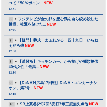
べて「50％ポイン...
NEW
12:51
フジテレビが金の卵を産む鶏を自ら絞め殺した
6
模様、社運を賭けた...
NEW
12:45
【疑問】葬式←まぁわかる 四十九日←いらね
7
ぇだろ他
NEW
12:36
【避難所】キッチンカー、から揚げや麺類提供
8
40代女性「最高...
NEW
12:30
【DeNA対広島17回戦】DeNA・エンカーナシ
9
オン、第7号...
NEW
12:15
SB上茶谷(29)7回5安打7奪三振無失点他
NEW
10