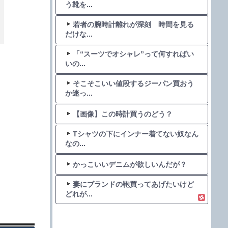
う靴を...
若者の腕時計離れが深刻 時間を見る
だけな...
「“スーツでオシャレ”って何すればい
いの...
そこそこいい値段するジーパン買おう
か迷っ...
【画像】この時計買うのどう？
Tシャツの下にインナー着てない奴なん
なの...
かっこいいデニムが欲しいんだが？
妻にブランドの鞄買ってあげたいけど
どれが...