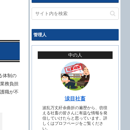
管理人
中の人
る体制の
業務負担
護職が不
涙目社畜
波乱万丈紆余曲折の遍歴から、彷徨
える社畜の皆さんに有益な情報を発
信していけたらと思っています。詳
しくはプロフページをご覧くださ
い。