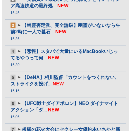
ア高速鉄道の最終処...
NEW
15:45
【幽霊否定派、完全論破】幽霊がいないなら午
3
前2時に一人で墓石...
NEW
15:36
【悲報】スタバで大量にいるMacBookいじっ
4
てるやつって何...
NEW
15:30
【DeNA】相川監督「カウントをつくれない、
5
ストライクを投げ...
NEW
15:15
【UFO戦士ダイアポロン】NEO ダイナマイト
6
アクション「ダ...
NEW
15:06
板橋の花火大会にセクシー女優松本いちかと新
7