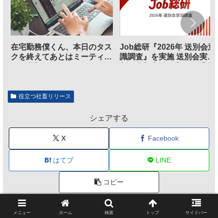
在宅勤務僕くん、本日のタス
Job総研『2026年 送別会意
クを終えてあとはミーティン
識調査』を実施 送別会実施
グに参加するだけとなる
割、参加意欲が高いも「自
のは不要」の声も
役立つ社畜リリース
シェアする
X
Facebook
はてブ
LINE
コピー
メニュー
ホーム
検索
トップ
サイドバー
涙目社畜