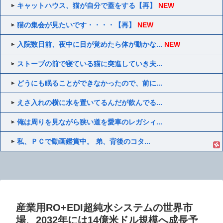
キャットハウス、猫が自分で蓋をする【再】
NEW
猫の集会が見たいです・・・・【再】
NEW
入院数日前、夜中に目が覚めたら体が動かな...
NEW
ストーブの前で寝ている猫に突進していき夫...
どうにも眠ることができなかったので、前に...
えさ入れの横に水を置いてるんだが飲んでる...
俺は周りを見ながら狭い道を愛車のレガシィ...
私、ＰＣで動画鑑賞中。 弟、背後のコタ...
産業用RO+EDI超純水システムの世界市
場、2032年には14億米ドル規模へ成長予