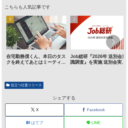
こちらも人気記事です
在宅勤務僕くん、本日のタス
Job総研『2026年 送別会意
クを終えてあとはミーティン
識調査』を実施 送別会実施
グに参加するだけとなる
割、参加意欲が高いも「自
のは不要」の声も
役立つ社畜リリース
シェアする
X
Facebook
はてブ
LINE