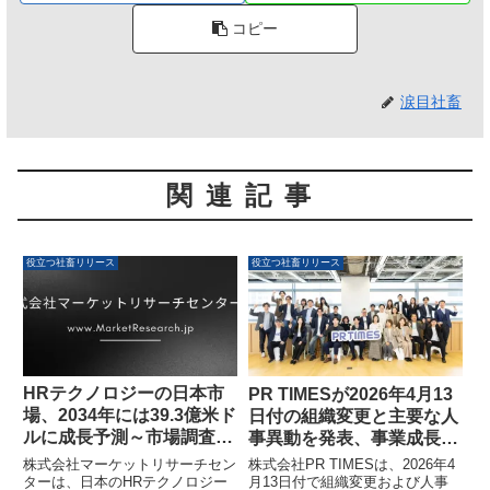
コピー
涙目社畜
関連記事
役立つ社畜リリース
役立つ社畜リリース
HRテクノロジーの日本市
PR TIMESが2026年4月13
場、2034年には39.3億米ド
日付の組織変更と主要な人
ルに成長予測～市場調査レ
事異動を発表、事業成長と
ポートが発表されました
ミッション実現に向けた新
株式会社マーケットリサーチセン
株式会社PR TIMESは、2026年4
体制へ
ターは、日本のHRテクノロジー
月13日付で組織変更および人事