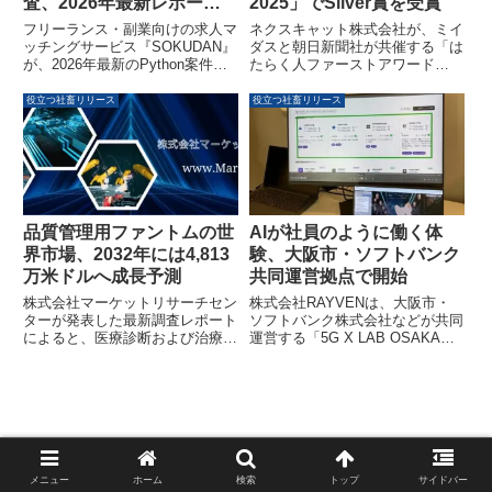
査、2026年最新レポート
2025」でSilver賞を受賞
公開
フリーランス・副業向けの求人マ
ネクスキャット株式会社が、ミイ
ッチングサービス『SOKUDAN』
ダスと朝日新聞社が共催する「は
が、2026年最新のPython案件に
たらく人ファーストアワード
関する調査レポートを公開しまし
2025」において、応募企業2,777
た。この調査によると、Python
社の中からSilver賞を受賞しまし
役立つ社畜リリース
役立つ社畜リリース
案件の平均年収は885万円に達
た。独自の「ウルトラフレックス
し、職種別ランキングで上位に位
制度」と全従業員フルリモート導
置しています。また、フルリモー
入による柔軟な働き方が高く評価
ト案件が約7割を占め、週3日ま
されています。
での柔軟な働き方に対応する案件
も4割を超えることが明らかにな
りました。
品質管理用ファントムの世
AIが社員のように働く体
界市場、2032年には4,813
験、大阪市・ソフトバンク
万米ドルへ成長予測
共同運営拠点で開始
株式会社マーケットリサーチセン
株式会社RAYVENは、大阪市・
ターが発表した最新調査レポート
ソフトバンク株式会社などが共同
によると、医療診断および治療に
運営する「5G X LAB OSAKA」
不可欠な品質管理用ファントムの
にて、自社開発AIエージェント管
世界市場は、2025年の3,567万米
理基盤「Tumiki MCP Manager」
ドルから2032年には4,813万米ド
の体験展示を2026年2月16日より
ルに達し、年平均成長率
開始しました。本展示では、
（CAGR）4.5%で成長すると予
MCP技術を活用し、会社の専門
測されています。本レポートは、
知識、リアルタイム情報、社内ツ
市場規模、動向、セグメント別予
ールの操作能力を持つAIが、社員
測、主要企業の情報などを網羅し
と同じように働く様子を体験でき
メニュー
ホーム
検索
トップ
サイドバー