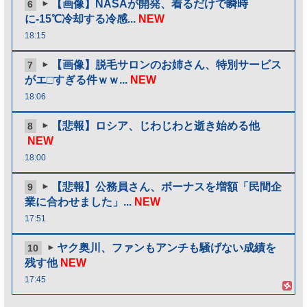
【画像】NASAが開発、着るだけで瞬時
6
に-15℃冷却する冷感...
NEW
18:15
【画像】脱毛サロンのお姉さん、特別サービス
7
がエ□すぎる件ｗｗ...
NEW
18:06
【悲報】ロシア、じわじわと逝き始める他
8
NEW
18:00
【悲報】公務員さん、ボーナスを増額「民間企
9
業に合わせました」...
NEW
17:51
ヤク奥川、ファンもアンチも騒げない成績を
10
残す他
NEW
17:45