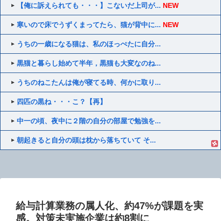
【俺に訴えられても・・・】こないだ上司が...
NEW
寒いので床でうずくまってたら、猫が背中に...
NEW
うちの一歳になる猫は、私のほっぺたに自分...
黒猫と暮らし始めて半年，黒猫も大変なのね...
うちのねこたんは俺が寝てる時、何かに取り...
四匹の黒ね・・・こ？【再】
中一の頃、夜中に２階の自分の部屋で勉強を...
朝起きると自分の頭は枕から落ちていて そ...
給与計算業務の属人化、約47%が課題を実
感。対策未実施企業は約8割に