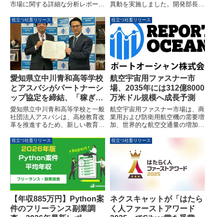
市場に関する詳細な分析レポート
異動を実施しました。開発部長に
「Japan HR Tech Market 2026-
櫻井慎也氏、PRパートナーサー
2034」を発表しました。このレ
ビス部長に髙木健志氏、PR
役立つ社畜リリース
役立つ社畜リリース
ポートによると、日本のHRテッ
TIMES TVサービス部長に田原寛
ク市場は2025年の21.6億米ドル
大氏、財務経理部長に柳原仁美氏
から、2034年には39.3億米ドル
が新たに就任したほか、複数のマ
に達し、2026年から2034年にか
ネージャー職も決定しました。こ
けて年平均成長率（CAGR）
の変更は、ミッション達成と事業
6.87%で成長すると予測されてい
成長の加速を目指すものです。
ます。国内の労働力人口の減少や
愛知県立中川青和高等学校
航空宇宙用ファスナー市
技術進歩が市場成長の主要な推進
とアスバシがパートナーシ
場、2035年には312億8000
要因とされています。
ップ協定を締結、「稼ぎな
万米ドル規模へ成長予測
がら学ぶ」アプレンティス
愛知県立中川青和高等学校と一般
航空宇宙用ファスナー市場は、商
シップを本格導入
社団法人アスバシは、高校教育改
業用および防衛用航空機の需要増
革を推進するため、新しい教育の
加、世界的な航空交通量の増加を
仕組み構築に向けたパートナーシ
背景に、2035年には312億8000万
ップ協定を締結しました。この協
米ドルに達すると予測されていま
役立つ社畜リリース
役立つ社畜リリース
定により、「給与支給×実践的学
す。軽量、耐腐食性、高強度の材
び×単位取得」を特徴とするアプ
料に焦点が当てられ、AI駆動製造
レンティスシップを本格導入し、
などの先進技術が導入されていま
生徒のキャリア形成を支援する3
す。
年間の連続した「越境体験型プロ
グラム」を共同で企画・運営して
いくとのことです。
【年収885万円】Python案
ネクスキャットが「はたら
件のフリーランス副業調
く人ファーストアワード