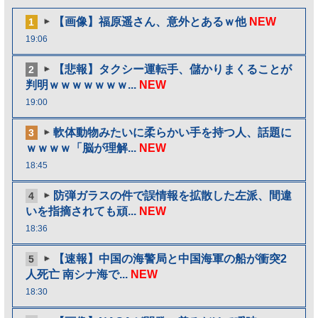
【画像】福原遥さん、意外とあるｗ他
NEW
1
19:06
【悲報】タクシー運転手、儲かりまくることが
2
判明ｗｗｗｗｗｗｗ...
NEW
19:00
軟体動物みたいに柔らかい手を持つ人、話題に
3
ｗｗｗｗ「脳が理解...
NEW
18:45
防弾ガラスの件で誤情報を拡散した左派、間違
4
いを指摘されても頑...
NEW
18:36
【速報】中国の海警局と中国海軍の船が衝突2
5
人死亡 南シナ海で...
NEW
18:30