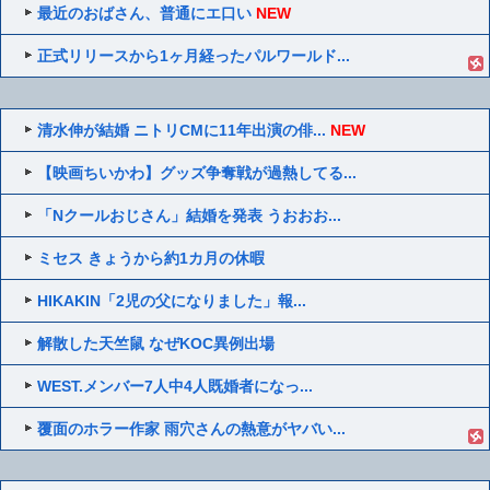
最近のおばさん、普通にエ口い
NEW
正式リリースから1ヶ月経ったパルワールド...
清水伸が結婚 ニトリCMに11年出演の俳...
NEW
【映画ちいかわ】グッズ争奪戦が過熱してる...
「Nクールおじさん」結婚を発表 うおおお...
ミセス きょうから約1カ月の休暇
HIKAKIN「2児の父になりました」報...
解散した天竺鼠 なぜKOC異例出場
WEST.メンバー7人中4人既婚者になっ...
覆面のホラー作家 雨穴さんの熱意がヤバい...