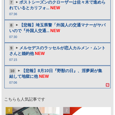
ポストシーズンのクローザーは佐々木で進めら
7
れているとカリフォ...
NEW
07:36
【悲報】埼玉県警「外国人の交通マナーがヤバ
8
いので『外国人交通...
NEW
07:30
メルセデスのラッセルが恋人カルメン・ムント
9
さんと婚約他
NEW
07:15
【悲報】8月10日『野獣の日』、淫夢厨が集
10
結して地獄に他
NEW
07:06
こちらも人気記事です