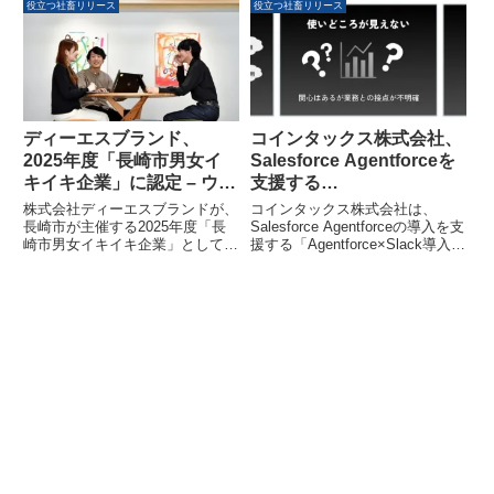
『TG-WEB mee』の提供を開始
リニューアルから約4ヶ月で達成
役立つ社畜リリース
役立つ社畜リリース
しました。EU AI法を見据えた公
し、運送・物流業界におけるドラ
平性・透明性・説明可能性を備え
イバー不足の解消に貢献していま
た安全設計が特徴で、専門人材採
す。
用の課題解決と人事担当者の意思
決定支援を目指します。
ディーエスブランド、
コインタックス株式会社、
2025年度「長崎市男女イ
Salesforce Agentforceを
キイキ企業」に認定 – ウェ
支援する
ルビーイング重視の職場づ
「Agentforce×Slack導入
株式会社ディーエスブランドが、
コインタックス株式会社は、
くりが高評価
支援パッケージ」の提供を
長崎市が主催する2025年度「長
Salesforce Agentforceの導入を支
崎市男女イキイキ企業」として表
援する「Agentforce×Slack導入支
開始
彰されました。月1回の週休3日
援パッケージ」の提供を開始しま
制や健康経営など、社員のウェル
した。このパッケージは、わずか
ビーイングを重視した職場づくり
1.5ヶ月でSlackとAgentforceの立
が高く評価されています。
ち上げ・導入を実現し、企業の業
務データ活用とAI導入を促進しま
す。AI導入におけるコストの不透
明感や使いどころの不明確さとい
った課題を解消し、日常業務での
AI活用を支援することを目指して
います。