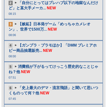
「自分にとってはプレハブ以下の地獄なんだけ
2
ど」と某大手メーカ...
NEW
08:15
【嫉妬】日本発ゲーム「めっちゃカメレオ
3
ン」、世界で1500万...
NEW
08:06
【ガンプラ・プラモほか】「DMM プレミアホ
4
ビー商品抽選販売...
NEW
08:00
消費税が下がるってけっこう歴史的なことじゃ
5
ね？他
NEW
07:51
「史上最大のデマ・流言飛語」と聞いて思いつ
6
くものって何？他
NEW
07:45