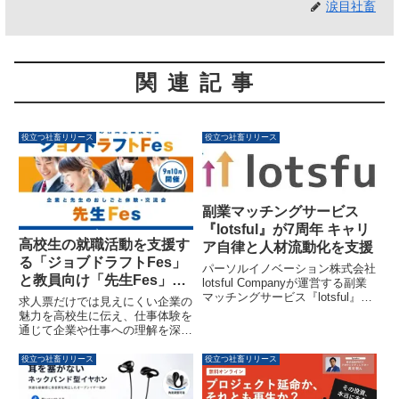
涙目社畜
関連記事
役立つ社畜リリース
役立つ社畜リリース
副業マッチングサービス
『lotsful』が7周年 キャリ
高校生の就職活動を支援す
ア自律と人材流動化を支援
る「ジョブドラフトFes」
パーソルイノベーション株式会社
と教員向け「先生Fes」が
lotsful Companyが運営する副業
全国17会場で開催されます
マッチングサービス『lotsful』
求人票だけでは見えにくい企業の
は、2026年6月17日にサービス開
魅力を高校生に伝え、仕事体験を
始7周年を迎えました。個人のキ
通じて企業や仕事への理解を深め
ャリア形成と企業の成長を支援す
る機会を提供するため、合同企業
る7年間の歩みと、今後の展望に
説明会「ジョブドラフトFes」と
役立つ社畜リリース
役立つ社畜リリース
ついて紹介します。
企業と先生のおしごと体験・交流
会「先生Fes」が9月から10月に