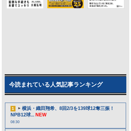
今読まれている人気記事ランキング
横浜・織田翔希、8回2/3を139球12奪三振！
1
NPB12球...
NEW
08:30