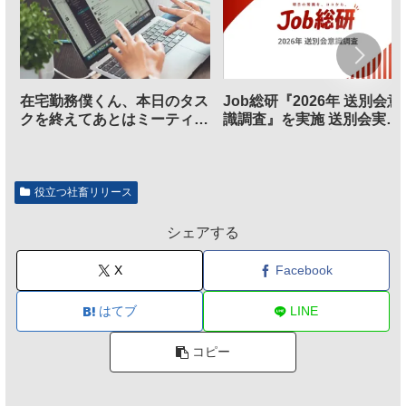
在宅勤務僕くん、本日のタス
Job総研『2026年 送別会意
クを終えてあとはミーティン
識調査』を実施 送別会実施
グに参加するだけとなる
割、参加意欲が高いも「自
のは不要」の声も
役立つ社畜リリース
シェアする
X
Facebook
はてブ
LINE
コピー