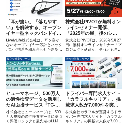
かけて全国17会場で開催されま
す。
「耳が痛い」「落ちやす
株式会社PIVOTが無料オン
い」を解決する、オープン
ラインセミナー開催、
イヤー型ネックバンドイヤ
「2025年の崖」後のシス
ホンが登場
テム刷新課題とUXアプロ
LivelyLife株式会社は、耳を塞が
株式会社PIVOTは、2026年5月27
ーチによる「再生」を解説
ないオープンイヤー設計とネック
日に無料オンラインセミナー「プ
バンド構造を組み合わせた新型ワ
ロジェクト延命か、それとも再生
イヤレスイヤホンを発表しまし
か？ ―― “2025年の崖”の先で起
た。この製品は、Hi-Fi高音質と
きている現実」を開催します。本
役立つ社畜リリース
役立つ社畜リリース
ENC通話機能を備え、快適な装
セミナーでは、「2025年の崖」
着感と安定性、IPX7防水性能に
を超えた現在のシステム刷新にお
より、多様な日常シーンで音楽や
ける構造的課題に焦点を当て、莫
通話を楽しめるように設計されて
大な予算を投じても新たなレガシ
います。
ーシステムを生み出す企業の現状
と、技術と実務の乖離を生まない
UXアプローチによる「再生」へ
ヒューマネージ、500万人
ドライバー専門求人サイト
の具体的なプロセスを解説いたし
の適性検査データを活用し
「カラフルキャリア」、掲
ます。
たAI面接サービス『TG-
載求人数が7,000件を突破
WEB mee』の提供を開始
しました
株式会社ヒューマネージは、500
株式会社カラフルが運営するドラ
万人規模の適性検査データに基づ
イバー専門求人サイト「カラフル
く評価ロジックと最先端のLLM技
キャリア」の掲載求人数が7,000
術を融合したAI面接サービス
件を突破しました。2026年2月の