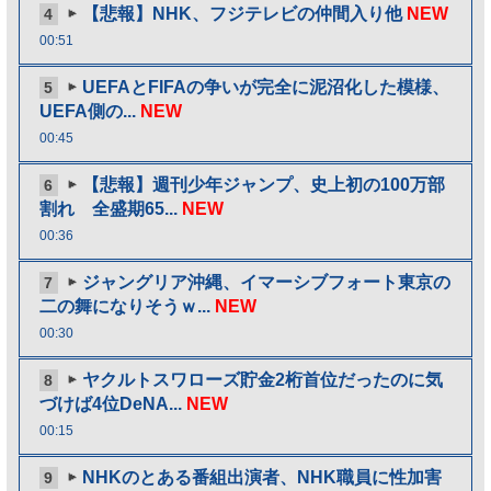
【悲報】NHK、フジテレビの仲間入り他
NEW
4
00:51
UEFAとFIFAの争いが完全に泥沼化した模様、
5
UEFA側の...
NEW
00:45
【悲報】週刊少年ジャンプ、史上初の100万部
6
割れ 全盛期65...
NEW
00:36
ジャングリア沖縄、イマーシブフォート東京の
7
二の舞になりそうｗ...
NEW
00:30
ヤクルトスワローズ貯金2桁首位だったのに気
8
づけば4位DeNA...
NEW
00:15
NHKのとある番組出演者、NHK職員に性加害
9