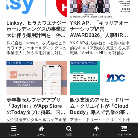
Linksy、ヒラカワエナジー
YKK AP、「キャリアオー
ホールディングスの事業拡
ナーシップ経営
大に伴う採用計画を「伴走
AWARD2026」人事/HRの
型RPO」で全面支援
変革部門で最優秀賞を受賞
株式会社Linksyは、株式会社ヒラ
YKK AP株式会社は、社員の自律
カワエナジーホールディングスの
的なキャリア形成を支援する人事
事業拡大に伴う採用計画に対し、
戦略「Architect HR」が評価さ
「Linksy RPO（採用代行）サー
れ、「キャリアオーナーシップ経
ビス」および採用戦略の立案から
営AWARD2026」の人事/HRの変
役立つ社畜リリース
役立つ社畜リリース
実行までの推進支援を開始しまし
革部門で最優秀賞を受賞しまし
た。この取り組みは、ヒラカワエ
た。この戦略は、個人の成長と組
ナジーHDの「革新というDNA」
織の持続的な発展を結びつける仕
を体現し、事業成長を牽引する人
組みとして注目されています。
材獲得と採用体制構築をサポート
するものです。
更年期セルフケアアプリ
販促支援のアサヒ・ドリー
「JoyHer」がApp Store
ム・クリエイトが「Cloud
のTodayタブに掲載、国際
Buddy」導入で営業の事務
女性デーに合わせ特集
作業を仕組み化、1日2時間
女性健康デジタルヘルスケア企業
アサヒ・ドリーム・クリエイト株
の余白を創出
である株式会社YStoryが開発・
式会社が、株式会社クラウドバデ
運営する更年期セルフケアアプリ
ィのBPR×BPOサービス「Cloud
「JoyHer」が、3月8日の国際女
Buddy」を導入し、営業現場の事
メニュー
ホーム
検索
トップ
サイドバー