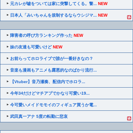
元カレが嘘をついては家に突撃してくる。警...
NEW
日本人「みいちゃんを規制するならウシジマ...
NEW
障害者の呼び方ランキング作った
NEW
妹の友達も可愛いけど
NEW
お前らってホロライブで誰が一番好きなの？
音楽も漫画もアニメも露悪的なのばかり流行...
【Vtuber】音乃瀬奏、配信内でホロラ...
今年34だけどマチアプでかなり可愛い19...
今可愛いメイドモモイのフィギュア買うか電...
武田真一アナ 5度の転勤に悲哀