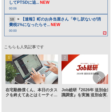
してPTSDに追...
NEW
00:06
【速報】町のお弁当屋さん「申し訳ないが消
10
費税1%になったらそ...
NEW
00:00
こちらも人気記事です
在宅勤務僕くん、本日のタス
Job総研『2026年 送別会意
クを終えてあとはミーティン
識調査』を実施 送別会実施
グに参加するだけとなる
割、参加意欲が高いも「自
のは不要」の声も