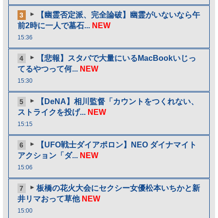
【幽霊否定派、完全論破】幽霊がいないなら午
3
前2時に一人で墓石...
NEW
15:36
【悲報】スタバで大量にいるMacBookいじっ
4
てるやつって何...
NEW
15:30
【DeNA】相川監督「カウントをつくれない、
5
ストライクを投げ...
NEW
15:15
【UFO戦士ダイアポロン】NEO ダイナマイト
6
アクション「ダ...
NEW
15:06
板橋の花火大会にセクシー女優松本いちかと新
7
井リマおって草他
NEW
15:00