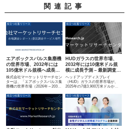
関連記事
役立つ社畜リリース
役立つ社畜リリース
エアボックスパルス集塵機
HUDガラスの世界市場、
の世界市場、2032年には
2032年には10億米ドル規
105億米ドル規模へ成長予
模に成長予測 – 最新調査レ
測
ポート発表
株式会社マーケットリサーチセン
ヘッドアップディスプレイ
ターは、「エアボックスパルス集
（HUD）ガラスの世界市場が、
塵機の世界市場（2026年～2032
2025年の7億3,900万米ドルから
年）」に関する調査資料を発表し
2032年には10億6,900万米ドルに
ました。このレポートによると、
成長するとの予測が発表されまし
役立つ社畜リリース
役立つ社畜リリース
世界市場は2025年の65億4300万
た。年平均成長率（CAGR）は
米ドルから2032年には105億1900
5.4%と見込まれており、この市
万米ドルへと拡大し、年平均成長
場の動向と展望を深掘りする調査
率（CAGR）7.1％で成長すると
レポートが公開されました。
予測されています。