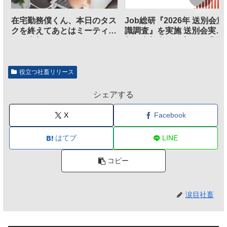
在宅勤務僕くん、本日のタス
Job総研『2026年 送別会意
クを終えてあとはミーティン
識調査』を実施 送別会実施
グに参加するだけとなる
割、参加意欲が高いも「自
のは不要」の声も
役立つ社畜リリース
シェアする
X
Facebook
はてブ
LINE
コピー
涙目社畜