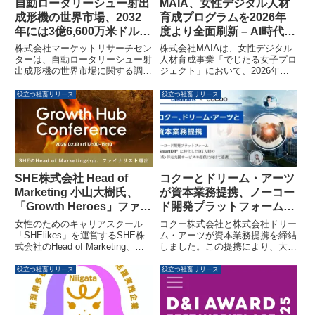
自動ロータリーシュー射出
MAIA、女性デジタル人材
成形機の世界市場、2032
育成プログラムを2026年
年には3億6,600万米ドルへ
度より全面刷新 – AI時代に
成長予測
対応した「実務直結型DX
株式会社マーケットリサーチセン
株式会社MAIAは、女性デジタル
人材」育成へ
ターは、自動ロータリーシュー射
人材育成事業「でじたる女子プロ
出成形機の世界市場に関する調査
ジェクト」において、2026年度
レポートを発表しました。この市
より育成プログラムの内容を全面
場は2025年の2億7,500万米ドル
刷新することを発表しました。AI
役立つ社畜リリース
役立つ社畜リリース
から2032年には3億6,600万米ド
の普及と企業のDXニーズの変化
ルへ成長し、年平均成長率
に対応し、「ツールを使える人
（CAGR）4.3%で推移すると予
材」から「業務を前に進められる
測されています。AIとIoTの統
人材」へと育成コンセプトを再定
合、多素材対応、持続可能性への
義し、実務直結型のDX人材育成
配慮が主要なトレンドとして注目
を目指します。
されています。
コクーとドリーム・アーツ
SHE株式会社 Head of
が資本業務提携、ノーコー
Marketing 小山大樹氏、
ド開発プラットフォーム
「Growth Heroes」ファイ
「SmartDB®」特化型DX
ナリストに選出
コクー株式会社と株式会社ドリー
女性のためのキャリアスクール
人材育成で企業のDX推進
ム・アーツが資本業務提携を締結
「SHElikes」を運営するSHE株
しました。この提携により、大企
式会社のHead of Marketing、小
を支援
業向けノーコード開発プラットフ
山大樹氏が、グロース人材の登竜
ォーム「SmartDB®」に特化した
門「Growth Heroes」のファイナ
役立つ社畜リリース
役立つ社畜リリース
DX人材の育成と伴走支援サービ
リストに選出されました。国内最
ス「（仮称）スマデビ女子」を提
大級のグロース・カンファレンス
供し、企業のDX推進と生産性向
「Growth Hub Conference」にて
上に貢献してまいります。
行われたピッチコンテストでは、