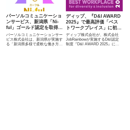
自身の事業成長実績についてプレ
ゼンテーションを行っています。
パーソルコミュニケーショ
ディップ、『D&I AWARD
ンサービス、新潟県「Ni-
2025』で最高評価「ベス
ful」ゴールド認定を取得し
トワークプレイス」に初認
働きやすい職場づくりを推
定
パーソルコミュニケーションサー
ディップ株式会社が、株式会社
進
ビス株式会社は、新潟県が実施す
JobRainbowが実施するD&I認定
る「新潟県多様で柔軟な働き方・
制度『D&I AWARD 2025』にお
女性活躍実践企業認定制度（Ni-
いて、最高評価である「ベストワ
ful）」において、ゴールド認定
ークプレイス」に初めて認定され
を取得しました。育児休業の取得
ました。LGBTQ＋や障がい者支
促進や女性の健康理解促進、人材
援、育児・介護両立支援などの取
育成、多様な働き方の実現に向け
り組みが評価されたものです。
た取り組みが評価されています。