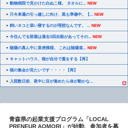
動物病院で見かけた白ぬこ様。 タオルに...
NEW
只今来週の引っ越しに向け、黒も準備中。【...
NEW
飼いネコと添い寝するのが理想なんです。 ...
NEW
今住んでる部屋は過去3回自殺があってその...
NEW
陰陽の真ん中に茶虎模様。 これは陰陽道...
NEW
キャットハウス、猫が自分で蓋をする【再】
猫の集会が見たいです・・・・【再】
入院数日前、夜中に目が覚めたら体が動かな...
青森県の起業支援プログラム「LOCAL
PRENEUR AOMORI」が始動、参加者を募