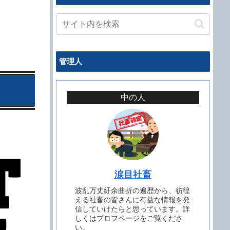
管理人
中の人
涙目社畜
波乱万丈紆余曲折の遍歴から、彷徨
える社畜の皆さんに有益な情報を発
信していけたらと思っています。詳
しくはプロフページをご覧くださ
い。