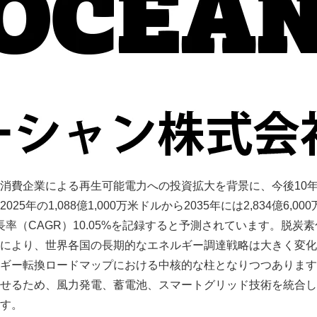
消費企業による再生可能電力への投資拡大を背景に、今後10
の1,088億1,000万米ドルから2035年には2,834億6,00
長率（CAGR）10.05%を記録すると予測されています。脱炭
により、世界各国の長期的なエネルギー調達戦略は大きく変化
ギー転換ロードマップにおける中核的な柱となりつつあります
せるため、風力発電、蓄電池、スマートグリッド技術を統合し
す。