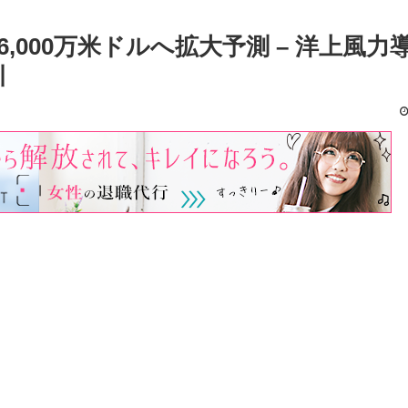
億6,000万米ドルへ拡大予測 – 洋上風力
引