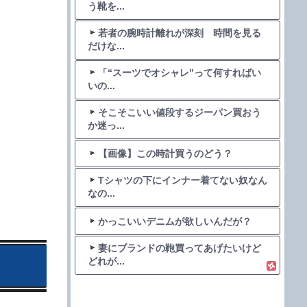
う靴を...
若者の腕時計離れが深刻 時間を見る
だけな...
「“スーツでオシャレ”って何すればい
いの...
そこそこいい値段するジーパン買おう
か迷っ...
【画像】この時計買うのどう？
Tシャツの下にインナー着てない奴なん
なの...
かっこいいデニムが欲しいんだが？
妻にブランドの鞄買ってあげたいけど
どれが...