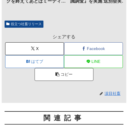
クを終えてあとはミーティン
識調査』を実施 送別会実施
グに参加するだけとなる
割、参加意欲が高いも「自
のは不要」の声も
役立つ社畜リリース
シェアする
X
Facebook
はてブ
LINE
コピー
涙目社畜
関連記事