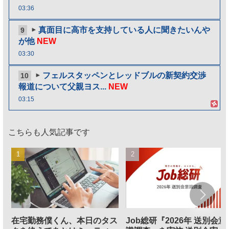
03:36
真面目に高市を支持している人に聞きたいんや
9
が他
NEW
03:30
フェルスタッペンとレッドブルの新契約交渉
10
報道について父親ヨス...
NEW
03:15
こちらも人気記事です
在宅勤務僕くん、本日のタス
Job総研『2026年 送別会意