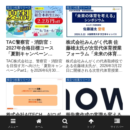
役立つ社畜リリース
役立つ社畜リリース
TAC警察官・消防官：
株式会社みんがく代表 佐
2027年合格目標コース
藤雄太氏が次世代体育授業
「夏割キャンペーン
フォーラム「未来の体育を
Part1」が2.2万円OFFでま
考える」シンポジウムに登
TAC株式会社は、警察官・消防官
株式会社みんがくの代表取締役で
もなく終了（6/30まで）
壇
を目指す方へ向けた「夏割キャン
ある佐藤雄太氏が、2026年3月22
ペーンPart1」を2026年6月30日
日に開催される次世代体育授業フ
まで実施中です。2027年合格目
ォーラム「未来の体育を考える」
標コースが2.2万円割引となるこ
シンポジウムに登壇することが発
役立つ社畜リリース
役立つ社畜リリース
の機会に、早期学習のスタートを
表されました。本シンポジウムで
検討してみてはいかがでしょう
は、ICT・XR・教育データを活用
か。また、東京消防庁の面接対策
した体育授業の未来について、教
に役立つ無料の見逃し配信も提供
育研究者と民間企業が連携し議論
されています。
を深めます。
報告書作成の常識を変える
株式会社AITECH、AIロボ
AI！次世代情報共有基盤
ット構築サービス「AIエー
「Know+」ベータ版が
ジェント構築プロパートナ
メニュー
ホーム
検索
トップ
サイドバー