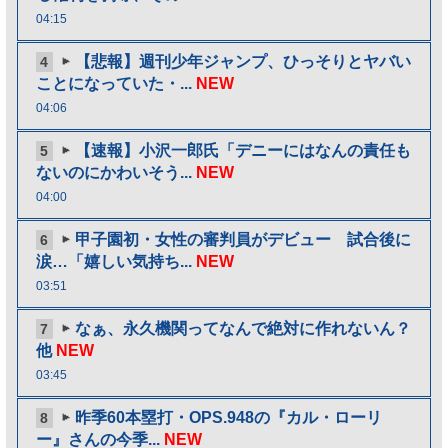
04:15
【悲報】週刊少年ジャンプ、ひっそりとヤバい
4
ことになっていた・...
NEW
04:06
【速報】小沢一郎氏「デニーにはなんの責任も
5
ないのにかわいそう...
NEW
04:00
甲子園初・女性の審判員がデビュー 試合後に
6
涙…「嬉しい気持ち...
NEW
03:51
なぁ、永久機関ってなんで絶対に作れないん？
7
他
NEW
03:45
昨季60本塁打・OPS.948の『カル・ローリ
8
ー』さんの今季...
NEW