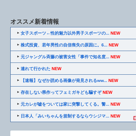
オススメ新着情報
女子スポーツ←性的魅力以外男子スポーツの...
NEW
株式投資、若年男性の自信喪失の原因に。6...
NEW
元ジャングル斉藤の被害女性「事件で知名度...
NEW
連れて行かれた
NEW
【速報】なぜか読める画像が発見されるww...
NEW
存在しない県作ってフェミガキども騙すぞ
NEW
元カレが嘘をついては家に突撃してくる。警...
NEW
日本人「みいちゃんを規制するならウシジマ...
NEW