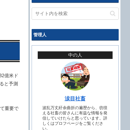
管理人
中の人
32億米ド
すると予測
涙目社畜
波乱万丈紆余曲折の遍歴から、彷徨
て重要で
える社畜の皆さんに有益な情報を発
信していけたらと思っています。詳
しくはプロフページをご覧くださ
い。