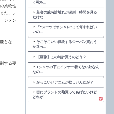
う靴を...
の柔軟性
若者の腕時計離れが深刻 時間を見る
また、デ
だけな...
ージメン
「“スーツでオシャレ”って何すればい
いの...
能とな
そこそこいい値段するジーパン買おう
か迷っ...
【画像】この時計買うのどう？
制する要
Tシャツの下にインナー着てない奴なん
なの...
かっこいいデニムが欲しいんだが？
妻にブランドの鞄買ってあげたいけど
どれが...