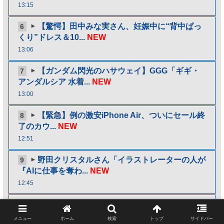
13:15
【驚愕】田中みな実さん、妊娠中に“背中ぱっ
6
くり”ドレス＆10...
NEW
13:06
【ガンダム閃光のハサウェイ】GGG「ギギ・
7
アンダルシア 水着...
NEW
13:00
【緊急】例の激安iPhone Air、ついにセール終
8
了のカウ...
NEW
12:51
野田クリスタルさん「イラストレーターの人が
9
『AIに仕事を奪わ...
NEW
12:45
「やつらの目は節穴か？」と日米に見切りを
10
つけた欧州投資家の選...
NEW
メニュー
ホーム
検索
トップ
サイドバー