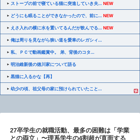
ストーブの前で寝ている猫に突進していき夫...
NEW
どうにも眠ることができなかったので、前に...
NEW
えさ入れの横に水を置いてるんだが飲んでる...
NEW
俺は周りを見ながら狭い道を愛車のレガシィ...
私、ＰＣで動画鑑賞中。 弟、背後のコタ...
明治維新後の徳川家について語る
黒猫に入るかな【再】
幼少の頃、祖父母の家に預けられていたこと...
27卒学生の就職活動、最多の困難は「学業
との両立」〜理系学生の4割超が直面する