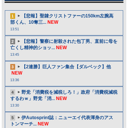
【悲報】聖隷クリストファーの150km左腕高
1
部くん、10奪三...
NEW
13:51
【悲報】警察に射殺された包丁男、直前に母を
2
亡くし精神的ショッ...
NEW
13:45
【2連勝】巨人ファン集合【ダルベック】他
3
NEW
13:36
野党「消費税を減税しろ！」政府「消費税減税
4
するわｗ」野党「消...
NEW
13:30
伊Autosprint誌：ニューエイ代表渾身のアス
5
トンマーチ...
NEW