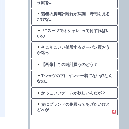
う靴を...
若者の腕時計離れが深刻 時間を見る
だけな...
「“スーツでオシャレ”って何すればい
いの...
そこそこいい値段するジーパン買おう
か迷っ...
【画像】この時計買うのどう？
Tシャツの下にインナー着てない奴なん
なの...
かっこいいデニムが欲しいんだが？
妻にブランドの鞄買ってあげたいけど
どれが...