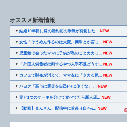
オススメ新着情報
結婚10年目に嫁の婚約前の浮気が発覚した...
NEW
女性「そうめん作るのは大変。簡単とか言っ...
NEW
児童館で会ったママに子供が私のことカカっ...
NEW
「外国人労働者批判するやつ人手不足どうす...
NEW
カフェで財布が消えて、ママ友に「タカる気...
NEW
パヨク「高市は震災を自己PRに使うな」 ...
NEW
妻と1つのケーキを分けて食べてたら新人店...
NEW
【動画】まんさん、配信中に首吊り自⚪︎w...
NEW