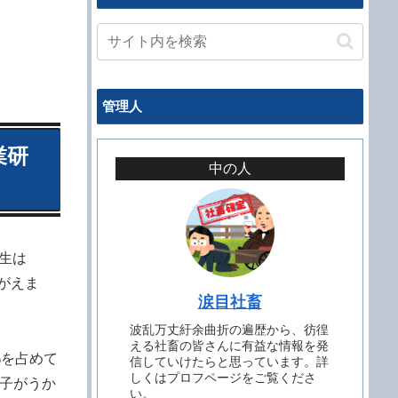
管理人
業研
中の人
生は
がえま
涙目社畜
波乱万丈紆余曲折の遍歴から、彷徨
える社畜の皆さんに有益な情報を発
%を占めて
信していけたらと思っています。詳
しくはプロフページをご覧くださ
子がうか
い。