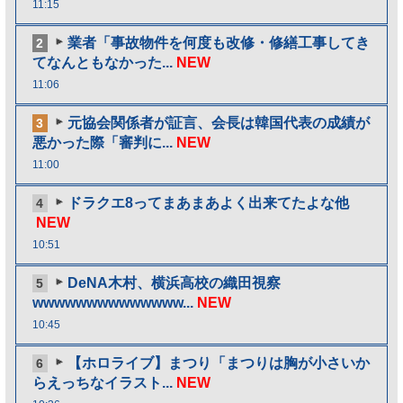
11:15
業者「事故物件を何度も改修・修繕工事してき
2
てなんともなかった...
NEW
11:06
元協会関係者が証言、会長は韓国代表の成績が
3
悪かった際「審判に...
NEW
11:00
ドラクエ8ってまあまあよく出来てたよな他
4
NEW
10:51
DeNA木村、横浜高校の織田視察
5
wwwwwwwwwwwwww...
NEW
10:45
【ホロライブ】まつり「まつりは胸が小さいか
6
らえっちなイラスト...
NEW