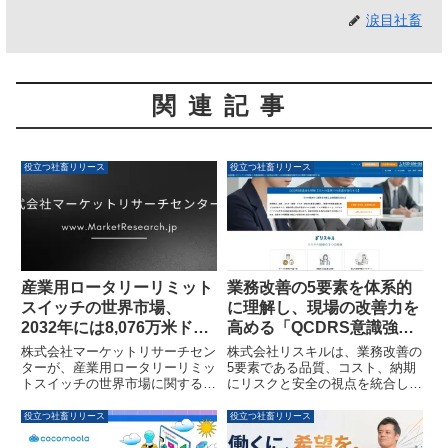
涙目社畜
関連記事
役立つ社畜リリース
役立つ社畜リリース
産業用ロータリーリミット
業務改善の5要素を体系的
スイッチの世界市場、
に理解し、現場の改善力を
2032年には8,076万米ドル
高める「QCDRS意識強化
に成長予測
研修」をリスキルがリリー
株式会社マーケットリサーチセン
株式会社リスキルは、業務改善の
スしました
ターが、産業用ロータリーリミッ
5要素である品質、コスト、納期
トスイッチの世界市場に関する調
にリスクと安全の視点を統合した
査レポートを発表しました。
「QCDRS意識強化研修」を新た
2025年の6,308万米ドルから2032
に公開しました。本研修は、若手
役立つ社畜リリース
役立つ社畜リリース
年には8,076万米ドルへ成長する
から中堅社員が多角的に業務を分
と予測されており、市場の促進要
析し、生産性向上とリスク回避を