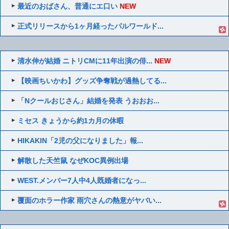
最近のおばさん、普通にエ口い
NEW
正式リリースから1ヶ月経ったパルワールド...
清水伸が結婚 ニトリCMに11年出演の俳...
NEW
【映画ちいかわ】グッズ争奪戦が過熱してる...
「Nクールおじさん」結婚を発表 うおおお...
ミセス きょうから約1カ月の休暇
HIKAKIN「2児の父になりました」報...
解散した天竺鼠 なぜKOC異例出場
WEST.メンバー7人中4人既婚者になっ...
覆面のホラー作家 雨穴さんの熱意がヤバい...