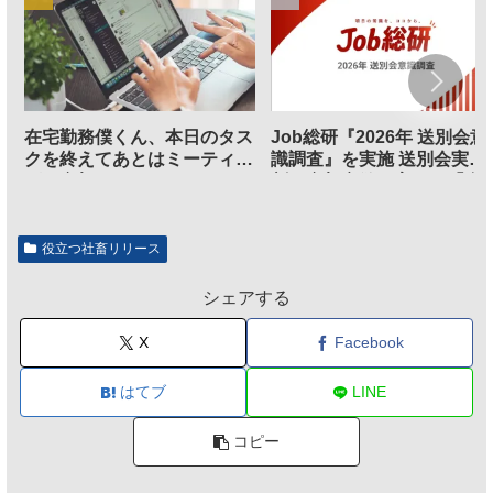
在宅勤務僕くん、本日のタス
Job総研『2026年 送別会意
クを終えてあとはミーティン
識調査』を実施 送別会実施
グに参加するだけとなる
割、参加意欲が高いも「自
のは不要」の声も
役立つ社畜リリース
シェアする
X
Facebook
はてブ
LINE
コピー