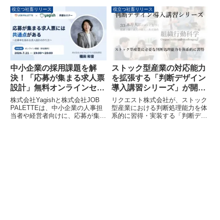
政、土木、社会福祉など多岐にわ
年には約36億米ドルに達し、予
たる職種で、地域社会への貢献を
測期間中に年平均成長率
役立つ社畜リリース
役立つ社畜リリース
目指す人材を求めています。
（CAGR）約6.9%で成長する見
込みであることが明らかになりま
した。糖尿病網膜症や緑内障など
の網膜疾患の有病率増加が市場拡
大を牽引する一方で、高額な導
入・運用コストが課題となる可能
性が指摘されています。
中小企業の採用課題を解
ストック型産業の対応能力
決！「応募が集まる求人票
を拡張する「判断デザイン
設計」無料オンラインセミ
導入講習シリーズ」が開始
ナーが7月21日に開催され
されました
株式会社Yagishと株式会社JOB
リクエスト株式会社が、ストック
ます
PALETTEは、中小企業の人事担
型産業における判断処理能力を体
当者や経営者向けに、応募が集ま
系的に習得・実装する「判断デザ
る求人票の設計ノウハウを学ぶ無
イン導入講習シリーズ」の提供を
料オンラインセミナーを2026年7
開始しました。本講習は、熟練者
月21日に共催します。大手採用
に集中しがちな実務判断を組織全
のプロが、応募が来ない、ミスマ
体で再現可能な能力へと転換し、
ッチが多いといった課題を解決す
対応能力の上限を拡張することを
るための具体的な方法を解説しま
目指しています。
す。当日参加できない方向けにア
ーカイブ配信も予定されていま
す。