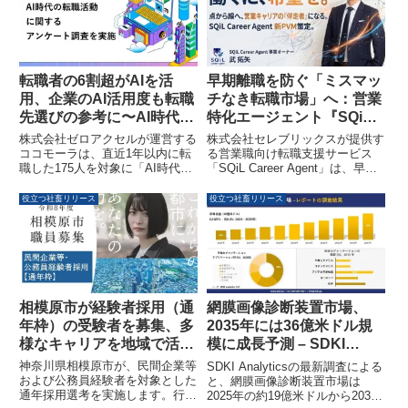
因や阻害要因、セグメント別予測
両立させるためのスキル習得を支
などが詳細に分析されています。
援します。
転職者の6割超がAIを活
早期離職を防ぐ「ミスマッ
用、企業のAI活用度も転職
チなき転職市場」へ：営業
先選びの参考に〜AI時代の
特化エージェント『SQiL
転職活動実態調査〜
Career Agent』が新PVM
株式会社ゼロアクセルが運営する
株式会社セレブリックスが提供す
を策定
ココモーラは、直近1年以内に転
る営業職向け転職支援サービス
職した175人を対象に「AI時代の
「SQiL Career Agent」は、早期
転職活動実態調査」を実施しまし
離職を生むミスマッチ解消を目指
た。この調査により、転職活動に
し、新たなPVM（Purpose /
役立つ社畜リリース
役立つ社畜リリース
おけるAIツールの普及状況や、選
Vision / Mission）を策定しまし
考におけるAIスキルの評価、さら
た。企業と求職者の情報格差を埋
には企業選びにおいてAI活用度が
め、転職後の定着と活躍までを支
重視される傾向が明らかになりま
援する「人生の伴走者」となるこ
した。
とを目指しています。
相模原市が経験者採用（通
網膜画像診断装置市場、
年枠）の受験者を募集、多
2035年には36億米ドル規
様なキャリアを地域で活か
模に成長予測 – SDKI
す機会
Analyticsが調査結果を発
神奈川県相模原市が、民間企業等
SDKI Analyticsの最新調査による
表
および公務員経験者を対象とした
と、網膜画像診断装置市場は
通年採用選考を実施します。行
2025年の約19億米ドルから2035