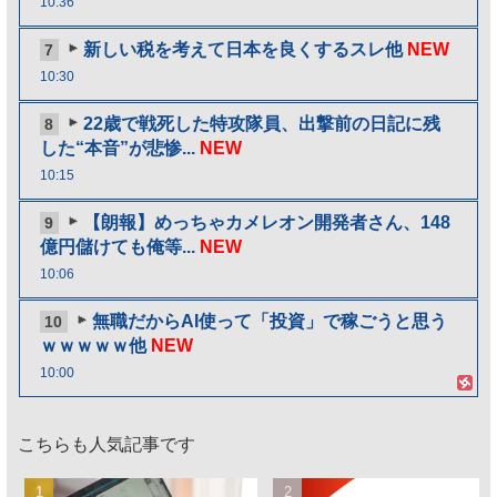
10:36
新しい税を考えて日本を良くするスレ他
NEW
7
10:30
22歳で戦死した特攻隊員、出撃前の日記に残
8
した“本音”が悲惨...
NEW
10:15
【朗報】めっちゃカメレオン開発者さん、148
9
億円儲けても俺等...
NEW
10:06
無職だからAI使って「投資」で稼ごうと思う
10
ｗｗｗｗｗ他
NEW
10:00
こちらも人気記事です