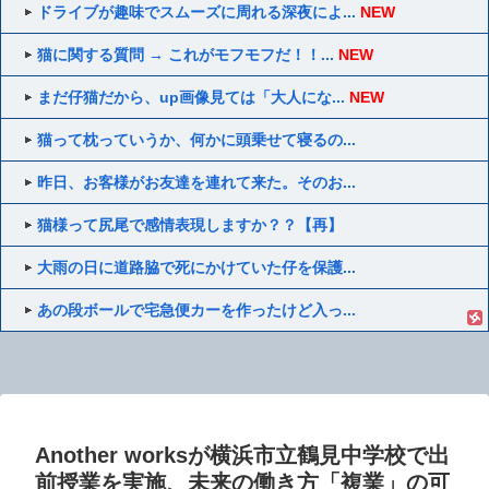
ドライブが趣味でスムーズに周れる深夜によ...
NEW
猫に関する質問 → これがモフモフだ！！...
NEW
まだ仔猫だから、up画像見ては「大人にな...
NEW
猫って枕っていうか、何かに頭乗せて寝るの...
昨日、お客様がお友達を連れて来た。そのお...
猫様って尻尾で感情表現しますか？？【再】
大雨の日に道路脇で死にかけていた仔を保護...
あの段ボールで宅急便カーを作ったけど入っ...
Another worksが横浜市立鶴見中学校で出
前授業を実施、未来の働き方「複業」の可