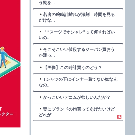
う靴を...
若者の腕時計離れが深刻 時間を見る
だけな...
「“スーツでオシャレ”って何すればい
いの...
そこそこいい値段するジーパン買おう
か迷っ...
【画像】この時計買うのどう？
Tシャツの下にインナー着てない奴なん
なの...
かっこいいデニムが欲しいんだが？
妻にブランドの鞄買ってあげたいけど
どれが...