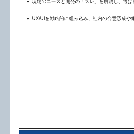
現場のニーズと開発の「ズレ」を解消し、選ば
UX/UIを戦略的に組み込み、社内の合意形成