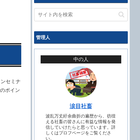
管理人
中の人
インセミナ
のポイン
涙目社畜
波乱万丈紆余曲折の遍歴から、彷徨
える社畜の皆さんに有益な情報を発
信していけたらと思っています。詳
しくはプロフページをご覧くださ
い。