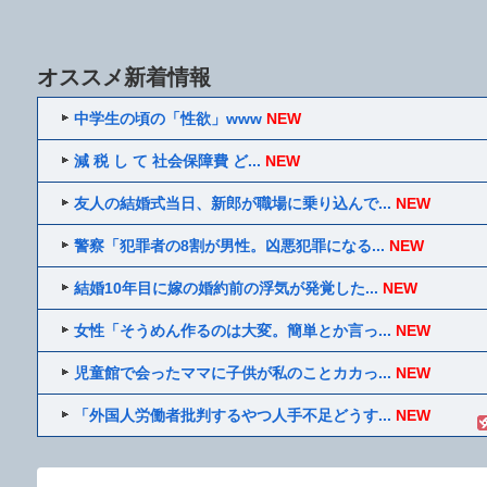
オススメ新着情報
中学生の頃の「性欲」www
NEW
減 税 し て 社会保障費 ど...
NEW
友人の結婚式当日、新郎が職場に乗り込んで...
NEW
警察「犯罪者の8割が男性。凶悪犯罪になる...
NEW
結婚10年目に嫁の婚約前の浮気が発覚した...
NEW
女性「そうめん作るのは大変。簡単とか言っ...
NEW
児童館で会ったママに子供が私のことカカっ...
NEW
「外国人労働者批判するやつ人手不足どうす...
NEW