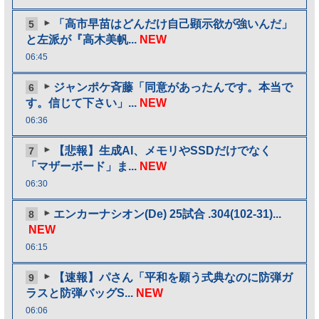
「高市早苗はどんだけ自己顕示欲が強いんだ」
5
と左派が『高木美帆...
NEW
06:45
ジャンポケ斉藤「同意があったんです。本当で
6
す。信じて下さい」...
NEW
06:36
【悲報】生成AI、メモリやSSDだけでなく
7
「マザーボード」ま...
NEW
06:30
エンカーナシオン(De) 25試合 .304(102-31)...
8
NEW
06:15
【速報】パさん「平和を願う式典なのに防弾ガ
9
ラスと防弾バッグS...
NEW
06:06