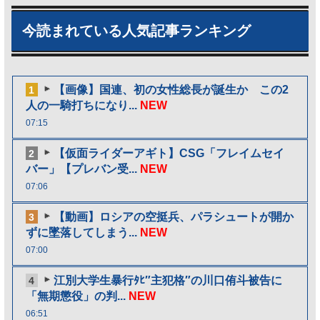
今読まれている人気記事ランキング
【画像】国連、初の女性総長が誕生か この2
1
人の一騎打ちになり...
NEW
07:15
【仮面ライダーアギト】CSG「フレイムセイ
2
バー」【プレバン受...
NEW
07:06
【動画】ロシアの空挺兵、パラシュートが開か
3
ずに墜落してしまう...
NEW
07:00
江別大学生暴行ﾀﾋ″主犯格″の川口侑斗被告に
4
「無期懲役」の判...
NEW
06:51