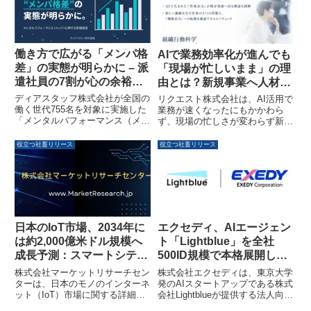
実現を目指すものです。
働き方で広がる「メンパ格
AIで業務効率化が進んでも
差」の実態が明らかに – 派
「現場が忙しいまま」の理
遣社員の7割が心の余裕を
由とは？新規事業へ人材を
失う一方、フリーランスは
移すためのセルフチェック
ディアスタッフ株式会社が全国の
リクエスト株式会社は、AI活用で
維持しやすい傾向
が公開されました
働く世代755名を対象に実施した
業務が速くなったにもかかわら
「メンタルパフォーマンス（メン
ず、現場の忙しさが変わらず新規
パ）」に関する意識調査により、
事業へ人材を移せない現状を分析
就労形態によって精神的な余裕に
しました。AIで生まれた「作業余
役立つ社畜リリース
役立つ社畜リリース
大きな格差が生じていることが判
力」が既存業務に戻る構造と、新
明しました。特に派遣社員の7割
しい価値を生む仕事の3つの状態
以上が帰宅後に精神的エネルギー
を整理した図解、そして「戦略余
が枯渇状態にある一方で、フリー
力」への転換を確認する9問のセ
ランスは心の余裕を維持しやすい
ルフチェックを公開しています。
傾向が見られます。また、給与よ
りも「心の余裕」を重視する新し
日本のIoT市場、2034年に
エクセディ、AIエージェン
い働き方の価値観も浮き彫りにな
は約2,000億米ドル規模へ
ト「Lightblue」を全社
っています。
成長予測：スマートシティ
500ID規模で本格展開し基
や産業用IoTが牽引
幹事業の生産性向上と新事
株式会社マーケットリサーチセン
株式会社エクセディは、東京大学
業創出を加速
ターは、日本のモノのインターネ
発のAIスタートアップである株式
ット（IoT）市場に関する詳細な
会社Lightblueが提供する法人向け
調査レポートを発表しました。こ
AIエージェント「Lightblue」を、