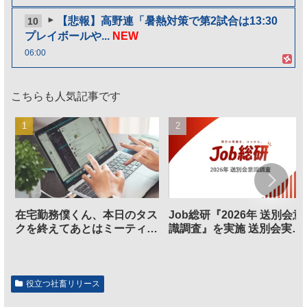
【悲報】高野連「暑熱対策で第2試合は13:30
10
プレイボールや...
NEW
06:00
こちらも人気記事です
在宅勤務僕くん、本日のタス
Job総研『2026年 送別会意
クを終えてあとはミーティン
識調査』を実施 送別会実施
グに参加するだけとなる
割、参加意欲が高いも「自
のは不要」の声も
役立つ社畜リリース