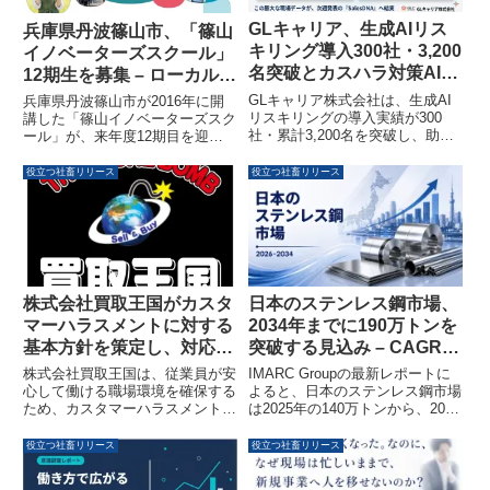
GLキャリア、生成AIリス
兵庫県丹波篠山市、「篠山
キリング導入300社・3,200
イノベーターズスクール」
名突破とカスハラ対策AI導
12期生を募集 – ローカルで
入700社達成を公表
の起業・しごとづくりを支
GLキャリア株式会社は、生成AI
兵庫県丹波篠山市が2016年に開
援
リスキリングの導入実績が300
講した「篠山イノベーターズスク
社・累計3,200名を突破し、助成
ール」が、来年度12期目を迎え
金採択率100%を維持しているこ
ます。農村での起業やしごとづく
とを発表しました。また、カスタ
りを目指すスクール生を募集して
役立つ社畜リリース
役立つ社畜リリース
マーハラスメント（カスハラ）対
おり、地域資源に触れながら起業
策AIも700社に導入され、現場の
のステップを踏み出すためのプロ
生産性向上と離職率低減に貢献し
グラムを提供します。
ていることが示されています。
株式会社買取王国がカスタ
日本のステンレス鋼市場、
マーハラスメントに対する
2034年までに190万トンを
基本方針を策定し、対応体
突破する見込み – CAGR
制を整備しました
3.47%で成長予測
株式会社買取王国は、従業員が安
IMARC Groupの最新レポートに
心して働ける職場環境を確保する
よると、日本のステンレス鋼市場
ため、カスタマーハラスメントに
は2025年の140万トンから、2034
対する基本方針を策定し、対応体
年には190万トンに達すると予測
制を整備したことを発表しまし
されています。インフラ刷新や自
役立つ社畜リリース
役立つ社畜リリース
た。この取り組みは、従業員の心
動車産業の動向が市場成長を牽引
身の健康と安心できる職場環境の
する見込みです。