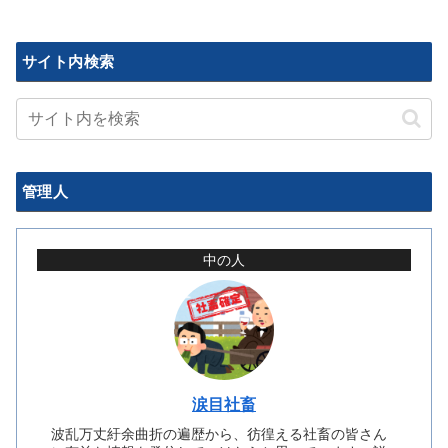
サイト内検索
管理人
中の人
涙目社畜
波乱万丈紆余曲折の遍歴から、彷徨える社畜の皆さん