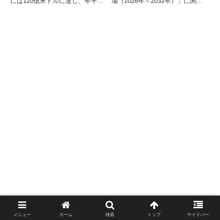
には120億米ドルに達し、年平均
場（2026年～2032年）」に関す
成長率21.97%で急成長すると予
る調査レポートを発表しました。
測されています。この成長は、航
このレポートによると、世界の固
空会社、空港、航空機メーカーな
体渦分離器市場は2025年の9,417
どが高速・低遅延・高信頼性の接
万米ドルから2032年には1億
続インフラに投資を加速している
3,400万米ドルに拡大し、2026年
ことを示しています。5G技術
から2032年にかけて年平均成長
は、乗客体験の向上、運航効率の
率（CAGR）5.3%で成長すると
改善、安全性の強化など、航空運
予測されています。磁気式、重力
航の多岐にわたる側面に革命をも
式、遠心式といったセグメント別
たらすと期待されています。
の予測や、主要企業の詳細情報も
含まれています。
メニュー
ホーム
検索
トップ
サイドバー