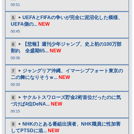
00:51
UEFAとFIFAの争いが完全に泥沼化した模様、
5
UEFA側の...
NEW
00:45
【悲報】週刊少年ジャンプ、史上初の100万部
6
割れ 全盛期65...
NEW
00:36
ジャングリア沖縄、イマーシブフォート東京の
7
二の舞になりそうｗ...
NEW
00:30
ヤクルトスワローズ貯金2桁首位だったのに気
8
づけば4位DeNA...
NEW
00:15
NHKのとある番組出演者、NHK職員に性加害
9
してPTSDに追...
NEW