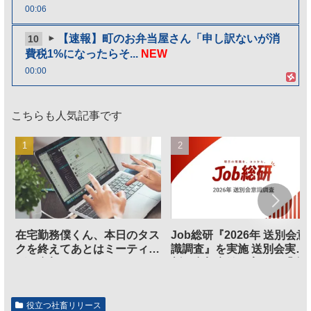
00:06
【速報】町のお弁当屋さん「申し訳ないが消
10
費税1%になったらそ...
NEW
00:00
こちらも人気記事です
在宅勤務僕くん、本日のタス
Job総研『2026年 送別会意
クを終えてあとはミーティン
識調査』を実施 送別会実施
グに参加するだけとなる
割、参加意欲が高いも「自
のは不要」の声も
役立つ社畜リリース