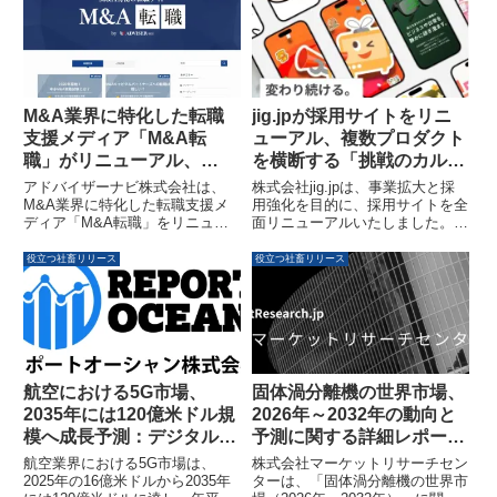
した。これにより、企業は自社専
1,239円であることが明らかにな
用のAI環境を構築し、業務に特化
りました。
したAIサービスを継続的に開発・
活用できる「AIプロダクト生産工
場」モデルが提供されます。
M&A業界に特化した転職
jig.jpが採用サイトをリニ
支援メディア「M&A転
ューアル、複数プロダクト
職」がリニューアル、
を横断する「挑戦のカルチ
2026年度新設の「中小
ャー」を発信
アドバイザーナビ株式会社は、
株式会社jig.jpは、事業拡大と採
M&Aアドバイザー試験」
M&A業界に特化した転職支援メ
用強化を目的に、採用サイトを全
ディア「M&A転職」をリニュー
面リニューアルいたしました。多
情報も発信
アルしました。金融機関出身者に
様な事業と「挑戦のカルチャー」
よるキャリアサポートと、2026
を伝える採用オウンドメディアを
役立つ社畜リリース
役立つ社畜リリース
年度に新設される「中小M&Aア
新設し、求職者との最適なマッチ
ドバイザー試験」に関する情報発
ングを目指します。
信を強化し、M&A業界への転職
を希望する方をサポートします。
航空における5G市場、
固体渦分離機の世界市場、
2035年には120億米ドル規
2026年～2032年の動向と
模へ成長予測：デジタル変
予測に関する詳細レポート
革を加速する年平均成長率
が発表されました
航空業界における5G市場は、
株式会社マーケットリサーチセン
21.97%
2025年の16億米ドルから2035年
ターは、「固体渦分離機の世界市