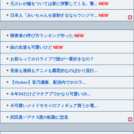
元カレが嘘をついては家に突撃してくる。警...
NEW
日本人「みいちゃんを規制するならウシジマ...
NEW
障害者の呼び方ランキング作った
NEW
妹の友達も可愛いけど
NEW
お前らってホロライブで誰が一番好きなの？
音楽も漫画もアニメも露悪的なのばかり流行...
【Vtuber】音乃瀬奏、配信内でホロラ...
今年34だけどマチアプでかなり可愛い19...
今可愛いメイドモモイのフィギュア買うか電...
武田真一アナ 5度の転勤に悲哀