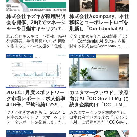
株式会社キズキが採用説明
株式会社Acompany、本社
会を開催、20代でマネージ
移転とコーポレートロゴを
ャーを目指すキャリアパス
刷新し「Confidential AI
を提示
Suite」の展開を加速
株式会社キズキは、不登校、精神
安全で秘密を守れるAI製品ブラン
発達障害、生活困窮といった困難
ド「Confidential AI Suite」を展
を抱える方々への支援を「仕組
開する株式会社Acompanyは、事
み」で動かすことを目指していま
業拡大に伴い2026年3月5日より
す。このたび、支援と自身の成
新オフィスへ本社を移転いたしま
役立つ社畜リリース
役立つ社畜リリース
長、そして成果を追求したいと考
した。あわせて、ブランドの信頼
える方を対象に採用説明会を開催
性と力強さを表現する新しいコー
します。年功序列にとらわれず、
ポレートロゴを公開しています。
20代から責任あるポジションで
活躍できるキャリアパスが紹介さ
れる予定です。
カスタマークラウド、政府
2026年1月度スポットワー
向けAI「CC Gov-LLM」に
ク市場レポート：求人倍率
続き企業向け「CC LLM」
4.16倍、平均時給1,239円
導入サービスを開始
と発表
カスタマークラウド株式会社は、
ツナグ働き方研究所は、2026年1
日本政府デジタル庁の「ガバメン
月度のスポットワークマーケット
トAI」に選定された「CC Gov-
データレポートを発表しました。
LLM」の実績を背景に、企業向け
このレポートによると、短時間・
の自社開発スーパーAI「CC
単発で働くスポットワークの求人
役立つ社畜リリース
役立つ社畜リリース
LLM」の導入サービスを開始しま
倍率は4.16倍に達し、平均時給は