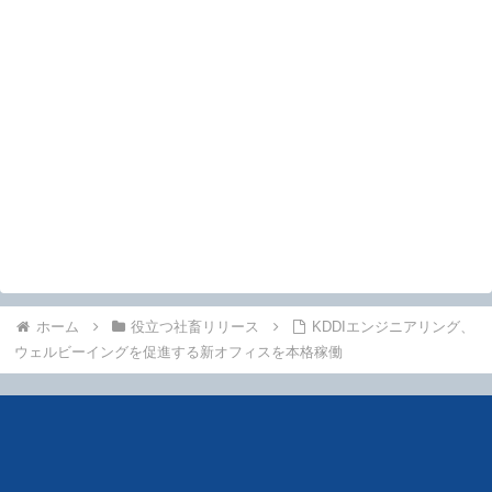
ホーム
役立つ社畜リリース
KDDIエンジニアリング、
ウェルビーイングを促進する新オフィスを本格稼働