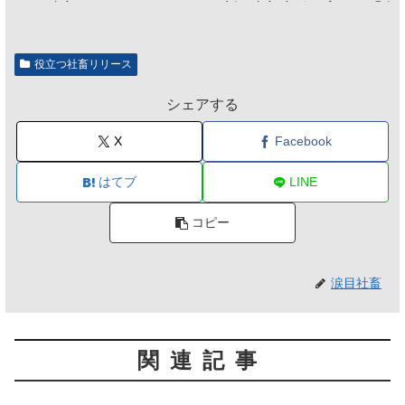
グに参加するだけとなる
割、参加意欲が高いも「自
のは不要」の声も
役立つ社畜リリース
シェアする
X
Facebook
はてブ
LINE
コピー
涙目社畜
関連記事