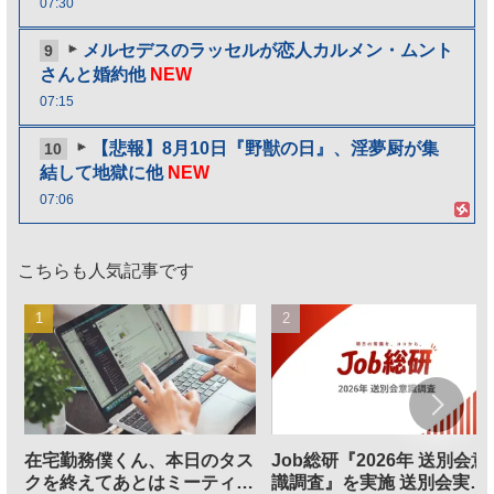
07:30
メルセデスのラッセルが恋人カルメン・ムント
9
さんと婚約他
NEW
07:15
【悲報】8月10日『野獣の日』、淫夢厨が集
10
結して地獄に他
NEW
07:06
こちらも人気記事です
在宅勤務僕くん、本日のタス
Job総研『2026年 送別会意
クを終えてあとはミーティン
識調査』を実施 送別会実施