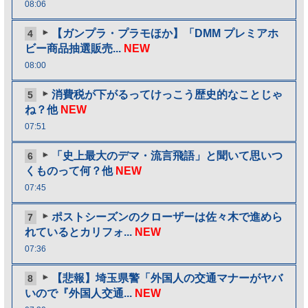
08:06
【ガンプラ・プラモほか】「DMM プレミアホ
4
ビー商品抽選販売...
NEW
08:00
消費税が下がるってけっこう歴史的なことじゃ
5
ね？他
NEW
07:51
「史上最大のデマ・流言飛語」と聞いて思いつ
6
くものって何？他
NEW
07:45
ポストシーズンのクローザーは佐々木で進めら
7
れているとカリフォ...
NEW
07:36
【悲報】埼玉県警「外国人の交通マナーがヤバ
8
いので『外国人交通...
NEW