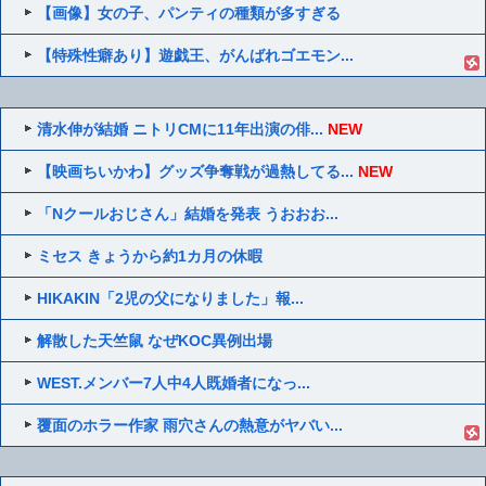
【画像】女の子、パンティの種類が多すぎる
【特殊性癖あり】遊戯王、がんばれゴエモン...
清水伸が結婚 ニトリCMに11年出演の俳...
NEW
【映画ちいかわ】グッズ争奪戦が過熱してる...
NEW
「Nクールおじさん」結婚を発表 うおおお...
ミセス きょうから約1カ月の休暇
HIKAKIN「2児の父になりました」報...
解散した天竺鼠 なぜKOC異例出場
WEST.メンバー7人中4人既婚者になっ...
覆面のホラー作家 雨穴さんの熱意がヤバい...