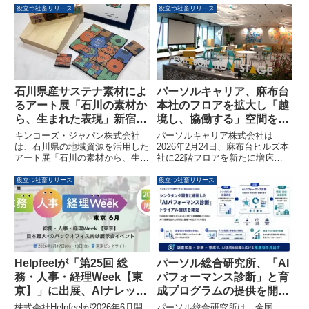
役立つ社畜リリース
役立つ社畜リリース
石川県産サステナ素材によ
パーソルキャリア、麻布台
るアート展「石川の素材か
本社のフロアを拡大し「越
ら、生まれた表現」新宿で
境し、協働する」空間を新
開催
設しました
キンコーズ・ジャパン株式会社
パーソルキャリア株式会社は
は、石川県の地域資源を活用した
2026年2月24日、麻布台ヒルズ本
アート展「石川の素材から、生ま
社に22階フロアを新たに増床し
れた表現」を2026年2月14日から
たことを発表しました。新フロア
22日までツクル・ワーク新宿セ
は「越境し、協働する」をテーマ
役立つ社畜リリース
役立つ社畜リリース
ンタービル店で開催します。石川
に、部署や職種を超えた連携と共
県出身アーティスト・饅頭
創を促すコラボレーションエリア
VERY MUCH氏が、加賀杉の端材
やイベントゾーンが設けられてい
や再生紙「おきあがみ」などを用
ます。
いて、地域資源が新たな表現へと
生まれ変わるプロセスをアートで
発信します。
Helpfeelが「第25回 総
パーソル総合研究所、「AI
務・人事・経理Week【東
パフォーマンス診断」と育
京】」に出展、AIナレッジ
成プログラムの提供を開始
データプラットフォームを
—AI活用の成果差は最大
株式会社Helpfeelが2026年6月開
パーソル総合研究所は、全国