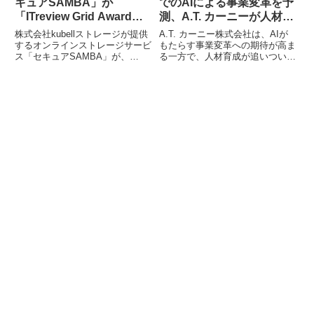
キュアSAMBA」が
でのAIによる事業変革を予
「ITreview Grid Award
測、A.T. カーニーが人材戦
2026 Spring」オンライン
略の重要性を指摘
株式会社kubellストレージが提供
A.T. カーニー株式会社は、AIが
ストレージ部門で2期連続
するオンラインストレージサービ
もたらす事業変革への期待が高ま
ス「セキュアSAMBA」が、
る一方で、人材育成が追いついて
「Leader」を受賞
「ITreview Grid Award 2026
いない現状を指摘し、その価値を
Spring」のオンラインストレージ
最大限に引き出すための人材戦略
部門において、「ITreview Grid
と具体的な4つの行動を提示する
Award 2026 Winter」に続き2期連
論考を発表しました。
続で「Leader」を受賞しました。
これは、製品の認知度と顧客満足
度がともに優れていることを示す
ものです。