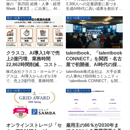
紹介
3.6倍に
催の「第25回 総務・人事・経理
3,300人への定量調査に基づき、
Week【東京】」に出展し、AIナ
生成AI時代に高い成果を創出する
レッジデータプラットフォームを
人材の特性を可視化する「AIパフ
通じて企業知識の可視化と高度な
ォーマンス診断」のトライアル提
役立つ社畜リリース
役立つ社畜リリース
AI活用を推進することを発表しま
供を開始しました。これと合わせ
した。
て、AI環境のハイパフォーマー育
成を体系立てた学習プログラムも
開発。AI活用を仕組み化し組織に
広げる推進役の存在が、成果に最
大3.6倍の差を生むことが明らか
になっています。
クラスコ、AI導入1年で売
talentbook、「talentbook
上2億円増、業務時間
CONNECT」を関西・名古
22,862時間削減、コスト
屋で初開催、AI時代の採用
6,800万円削減を実現
ナレッジを共有
株式会社クラスコ・ホールディン
talentbook株式会社は、大手企業
グスは、AI導入からわずか1年
の人事向け招待制コミュニティ
で、売上2億円増、業務時間
「talentbook CONNECT」を関西
22,862時間削減、コスト6,800万
（大阪）と名古屋で初めて開催し
円削減、さらに助成金5.8億円獲
ます。2026年7月23日には島津製
役立つ社畜リリース
役立つ社畜リリース
得という成果を達成しました。全
作所とタイズが、8月20日には豊
社的なAI活用により、生産性向上
田通商とアイシンが登壇し、AI時
と業務効率化を推進しています。
代の採用ナレッジを共有するセッ
ションと交流会を実施します。
オンラインストレージ「セ
雇用主の86％が2030年ま