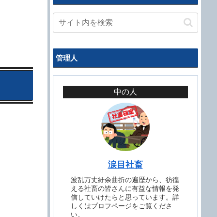
管理人
中の人
涙目社畜
波乱万丈紆余曲折の遍歴から、彷徨
える社畜の皆さんに有益な情報を発
信していけたらと思っています。詳
しくはプロフページをご覧くださ
い。