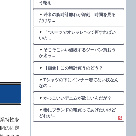
う靴を...
若者の腕時計離れが深刻 時間を見る
だけな...
「“スーツでオシャレ”って何すればい
いの...
そこそこいい値段するジーパン買おう
か迷っ...
【画像】この時計買うのどう？
Tシャツの下にインナー着てない奴なん
なの...
かっこいいデニムが欲しいんだが？
妻にブランドの鞄買ってあげたいけど
どれが...
業特性を
間の固定