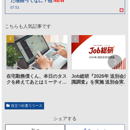
た理由ってなに？他
NEW
07:51
こちらも人気記事です
在宅勤務僕くん、本日のタス
Job総研『2026年 送別会意
クを終えてあとはミーティン
識調査』を実施 送別会実施
グに参加するだけとなる
割、参加意欲が高いも「自
のは不要」の声も
役立つ社畜リリース
シェアする