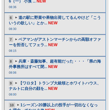
6（一） 小濱 ...
NEW
08:36
道の駅に野菜や果物出荷してるんやけど「こう
6
いうの欲しい」とか...
NEW
08:30
ベアマンがアストンマーチンからの高額オファ
7
ーを拒否してフェラ...
NEW
08:15
兵庫・斎藤知事、超有能だった・・・「県の海
8
外事務所はすべて閉...
NEW
08:06
【ワロタ】トランプ大統領とホワイトハウス、
9
ナルトに自分の顔を...
NEW
08:00
1シーズン20勝以上の投手が一切出なくなっ
10