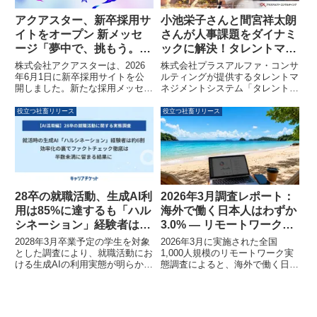
広い産業での用途が拡大してお
り、市場の見通しは明るいとされ
アクアスター、新卒採用サ
小池栄子さんと間宮祥太朗
ています。
イトをオープン 新メッセ
さんが人事課題をダイナミ
ージ「夢中で、挑もう。」
ックに解決！タレントマネ
で挑戦する企業文化を発信
ジメントシステム「タレン
株式会社アクアスターは、2026
株式会社プラスアルファ・コンサ
トパレット」新CMが放映
年6月1日に新卒採用サイトを公
ルティングが提供するタレントマ
開しました。新たな採用メッセー
ネジメントシステム「タレントパ
開始
ジ「夢中で、挑もう。」のもと、
レット」が、小池栄子さんと間宮
社員の姿やプロジェクト事例、成
祥太朗さんを起用した新CMを
役立つ社畜リリース
役立つ社畜リリース
長環境などを紹介し、同社の挑戦
2026年6月15日より放映開始しま
する企業文化を広く発信していま
した。古代遺跡を舞台に、人事担
す。
当役員コイケ（小池栄子さん）が
新人営業マネージャーマミヤ（間
宮祥太朗さん）の人事課題を解決
するアドベンチャー活劇が展開さ
れます。
28卒の就職活動、生成AI利
2026年3月調査レポート：
用は85%に達するも「ハル
海外で働く日本人はわずか
シネーション」経験者は約
3.0% ― リモートワーク実
6割、ファクトチェックは
態調査が示す「安定した自
2028年3月卒業予定の学生を対象
2026年3月に実施された全国
半数未満に留まる
由」への志向
とした調査により、就職活動にお
1,000人規模のリモートワーク実
ける生成AIの利用実態が明らかに
態調査によると、海外で働く日本
なりました。85%の学生がAIを活
人はわずか3.0%にとどまること
用している一方で、約6割が「ハ
が明らかになりました。日本のリ
ルシネーション（虚偽情報）」を
モートワーカーは、南国のビーチ
経験し、ファクトチェックを徹底
での「デジタルノマド」というイ