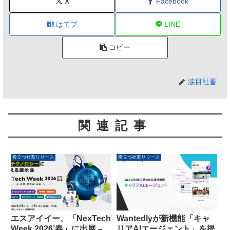
X
Facebook
はてブ
LINE
コピー
涙目社畜
関連記事
役立つ社畜リリース
役立つ社畜リリース
エスアイイー、「NexTech
Wantedlyが新機能「キャ
Week 2026’春」に出展 –
リアAIエージェント」を提