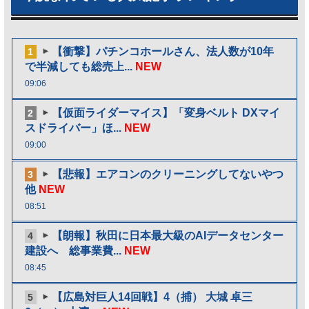
【衝撃】パチンコホールさん、法人数が10年
1
で半減しても総売上...
NEW
09:06
【仮面ライダーマイス】「変身ベルト DXマイ
2
スドライバー」ほ...
NEW
09:00
【悲報】エアコンのクリーニングしてないやつ
3
他
NEW
08:51
【朗報】秋田に日本最大級のAIデータセンター
4
建設へ 総事業費...
NEW
08:45
【広島対巨人14回戦】4（捕） 大城 卓三
5