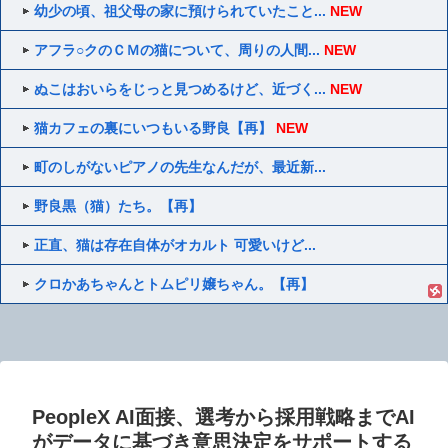
幼少の頃、祖父母の家に預けられていたこと...
NEW
アフラ○クのＣＭの猫について、周りの人間...
NEW
ぬこはおいらをじっと見つめるけど、近づく...
NEW
猫カフェの裏にいつもいる野良【再】
NEW
町のしがないピアノの先生なんだが、最近新...
野良黒（猫）たち。【再】
正直、猫は存在自体がオカルト 可愛いけど...
クロかあちゃんとトムピリ嬢ちゃん。【再】
PeopleX AI面接、選考から採用戦略までAI
がデータに基づき意思決定をサポートする