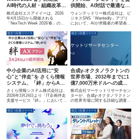
AI時代の人材・組織改革
供開始、AI対話で最適な仕
EXPOでIT教育サービスを
事探しを支援
株式会社エスアイイーは、2026
ウォンテッドリー株式会社は、ビ
展示します
年4月15日から開催される
ジネスSNS「Wantedly」アプリ
「NexTech Week 2026'春」の
において、AIが求職者の希望条件
『AI時代の人材・組織改革
にマッチする募集探しをサポート
EXPO』に出展します。人材育成
する新機能「キャリアAIエージェ
役立つ社畜リリース
役立つ社畜リリース
やIT教育に役立つ「システムアー
ント」の提供を開始しました。こ
キテクチュアナレッジ
れにより、仕事選びの「チョイ
（SAK）」、eラーニングコンテ
ス・パフォーマンス」向上を目指
ンツ「BOOKNS」、そして
します。
「BOOKNS FRAME」を紹介
し、DX推進やIT人材育成を支援
します。
中小企業のAI活用に“安
合成γ-オクタノラクトンの
心”と“伴走”を さくら情報
世界市場、2032年までに1
システム、「絆」からAX
億7,000万米ドルへの成長
プランを3月24日より提供
を予測する調査レポートが
さくら情報システム株式会社は、
株式会社マーケットリサーチセン
開始
発表されました
2026年3月24日より「IT企画伴走
ターが、合成γ-オクタノラクトン
支援サービス『絆』」において、
の世界市場に関する詳細な調査レ
AI活用支援を目的としたAXプラ
ポートを発表しました。本レポー
ンの提供を開始します。本プラン
トによると、市場規模は2025年
役立つ社畜リリース
役立つ社畜リリース
は、中小・中堅企業がAI活用を検
の1億2,800万米ドルから2032年
討・導入する初期段階において、
には1億7,000万米ドルに成長し、
企業利用特有のリスクに配慮した
年平均成長率（CAGR）4.3%で
規程制定など、AI活用の第一歩を
推移すると予測されています。香
サポートします。
料、食品、医薬品、化粧品など幅