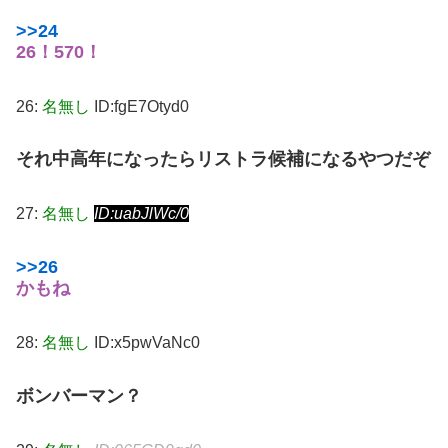
>>24
26！570！
26:
名無し
ID:fgE7Otyd0
それ中高年になったらリストラ候補になるやつだぞ
27:
名無し
ID:uabJlWc/0
>>26
かもね
28:
名無し
ID:x5pwVaNc0
ボンバーマン？