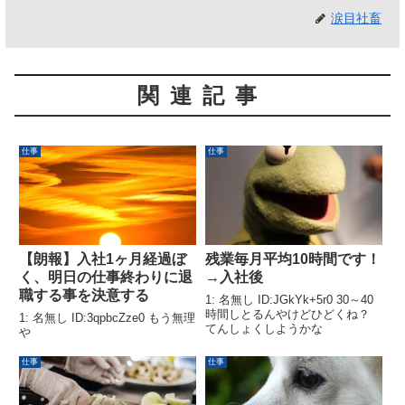
涙目社畜
関連記事
仕事
仕事
【朗報】入社1ヶ月経過ぼ
残業毎月平均10時間です！
く、明日の仕事終わりに退
→入社後
職する事を決意する
1: 名無し ID:JGkYk+5r0 30～40
時間しとるんやけどひどくね？
1: 名無し ID:3qpbcZze0 もう無理
てんしょくしようかな
や
仕事
仕事