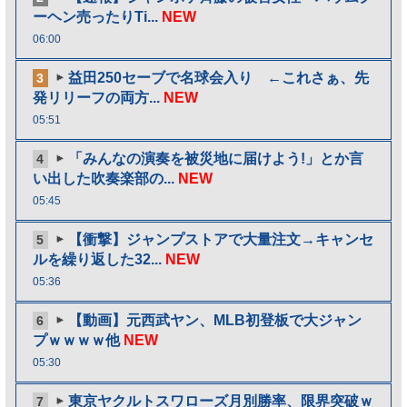
ーヘン売ったりTi...
NEW
06:00
益田250セーブで名球会入り ←これさぁ、先
3
発リリーフの両方...
NEW
05:51
「みんなの演奏を被災地に届けよう!」とか言
4
い出した吹奏楽部の...
NEW
05:45
【衝撃】ジャンプストアで大量注文→キャンセ
5
ルを繰り返した32...
NEW
05:36
【動画】元西武ヤン、MLB初登板で大ジャン
6
プｗｗｗｗ他
NEW
05:30
東京ヤクルトスワローズ月別勝率、限界突破ｗ
7