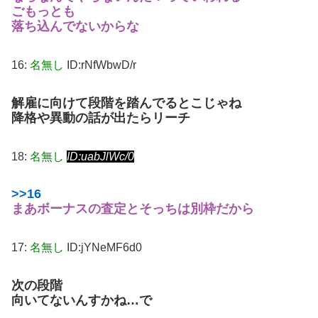
ごもっとも
落ち込んでないからな
16:
名無し
ID:rNfWbwD/r
解雇に向けて段階を踏んでるとこじゃね
降格や異動の話が出たらリーチ
18:
名無し
ID:uabJlWc/0
>>16
まあボーナスの査定とそっちは別枠だから
17:
名無し
ID:jYNeMF6d0
次の段階
向いてないんすかね…で