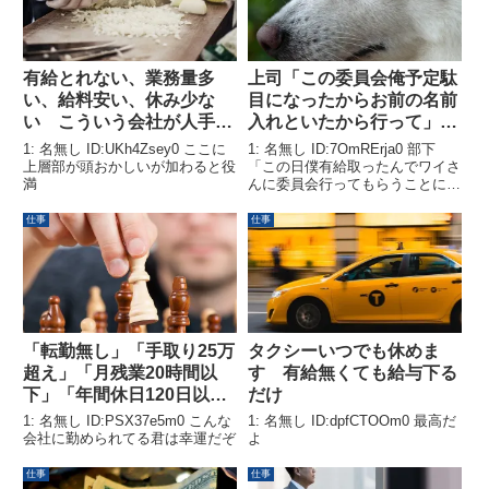
有給とれない、業務量多
上司「この委員会俺予定駄
い、給料安い、休み少な
目になったからお前の名前
い こういう会社が人手不
入れといたから行って」ワ
足で悩んでる
イ「はい」部下(ほーん)
1: 名無し ID:UKh4Zsey0 ここに
1: 名無し ID:7OmRErja0 部下
上層部が頭おかしいが加わると役
「この日僕有給取ったんでワイさ
満
んに委員会行ってもらうことにな
りそうです」ワイ「は？」部下
「え？無理なんですか？」ワイ
仕事
仕事
「無理では無いけど普通申請する
前に「この日有給取る予定なんで
すが委員会代わりに出...
「転勤無し」「手取り25万
タクシーいつでも休めま
超え」「月残業20時間以
す 有給無くても給与下る
下」「年間休日120日以
だけ
上」「社内飲み会無し」
1: 名無し ID:PSX37e5m0 こんな
1: 名無し ID:dpfCTOOm0 最高だ
「パワハラ、セクハラ無
会社に勤められてる君は幸運だぞ
よ
し」
仕事
仕事