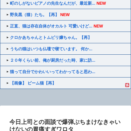
町のしがないピアノの先生なんだが、最近新...
NEW
野良黒（猫）たち。【再】
NEW
正直、猫は存在自体がオカルト 可愛いけど...
NEW
クロかあちゃんとトムピリ嬢ちゃん。【再】
うちの猫はいつも仏壇で寝ています。 何か...
２０年くらい前、俺が厨房だった時、家に訪...
猫って自分でかわいいってわかってると思わ...
【画像】 ビーム猫【再】
今日上司との面談で爆弾ぶちまけなきゃい
けないの胃痛すぎワロタ