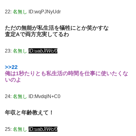
22:
名無し
ID:wqPJNyUdr
ただの無能が私生活を犠牲にとか笑かすな
査定Aで両方充実してるわ
23:
名無し
ID:uabJlWc/0
>>22
俺は1秒たりとも私生活の時間を仕事に使いたくな
いのよ
24:
名無し
ID:MvdqlN+C0
年収と年齢教えて！
25:
名無し
ID:uabJlWc/0