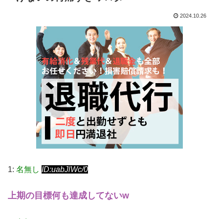
2024.10.26
1:
名無し
ID:uabJlWc/0
上期の目標何も達成してないw