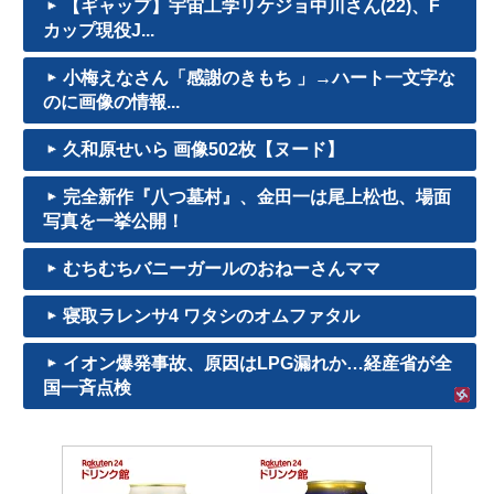
【ギャップ】宇宙工学リケジョ中川さん(22)、F
カップ現役J...
小梅えなさん「感謝のきもち 」→ハート一文字な
のに画像の情報...
久和原せいら 画像502枚【ヌード】
完全新作『八つ墓村』、金田一は尾上松也、場面
写真を一挙公開！
むちむちバニーガールのおねーさんママ
寝取ラレンサ4 ワタシのオムファタル
イオン爆発事故、原因はLPG漏れか…経産省が全
国一斉点検