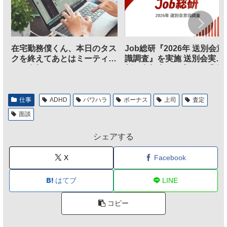
在宅勤務僕くん、本日のタス
Job総研『2026年 送別会意
クを終えてあとはミーティン
識調査』を実施 送別会実施
グに参加するだけとなる
割、参加意欲が高いも「自
のは不要」の声も
仕事
ADHD
パワハラ
ボーナス
上司
査定
面談
シェアする
X
Facebook
はてブ
LINE
コピー