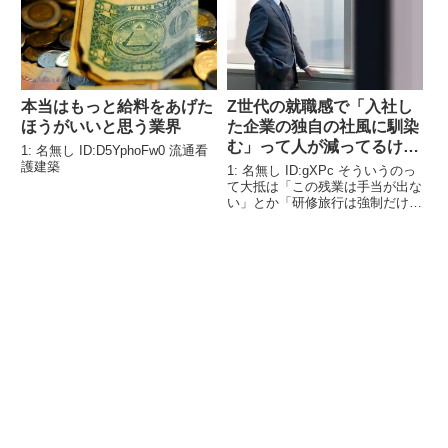
本当はもっと給料をあげた
Z世代の就職感で「入社し
ほうがいいと思う業界
た企業の独自の社風に馴染
む」って人が減ってるけど
1: 名無し ID:D5YphoFw0 流通看
これって別におかしくなく
護建築
1: 名無し ID:gXPc そういうのっ
ね？
て大抵は「この残業は手当が出な
い」とか「研修旅行は強制だけど
振り替え休日は無い」とか「賃金
は拘束時間でなく労働時間基準に
すうｒ」とか労働基準法違反が多
いからそれに馴染めって方がアホ
だろ