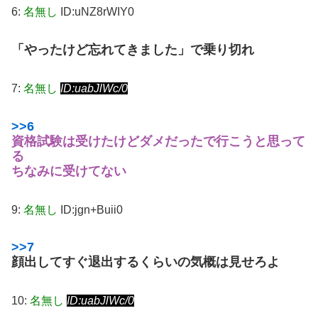
6:
名無し
ID:uNZ8rWIY0
「やったけど忘れてきました」で乗り切れ
7:
名無し
ID:uabJlWc/0
>>6
資格試験は受けたけどダメだったで行こうと思って
る
ちなみに受けてない
9:
名無し
ID:jgn+Buii0
>>7
顔出してすぐ退出するくらいの気概は見せろよ
10:
名無し
ID:uabJlWc/0