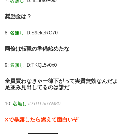
7:
名無し
ID:4E5otG+G0
奨励金は？
8:
名無し
ID:S9ekeRC70
同僚は転職の準備始めたな
9:
名無し
ID:TKQL5v0x0
全員買わなきゃ一律下がって実質無効なんだよ
足並み見出してるのは誰だ
10:
名無し
ID:0TL5uYM80
Xで暴露したら燃えて面白いぞ