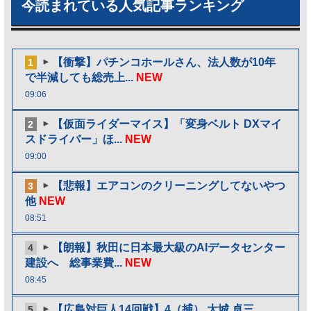
今読まれている人気記事ランキング
【衝撃】パチンコホールさん、法人数が10年
1
で半減しても総売上...
NEW
09:06
【仮面ライダーマイス】「変身ベルト DXマイ
2
スドライバー」ほ...
NEW
09:00
【悲報】エアコンのクリーニングしてないやつ
3
他
NEW
08:51
【朗報】秋田に日本最大級のAIデータセンター
4
建設へ 総事業費...
NEW
08:45
【広島対巨人14回戦】4（捕） 大城 卓三
5