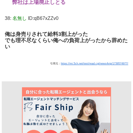
弊社は上場廃止しとる
38:
名無し
ID:qB67xZZv0
俺は身売りされて給料3割上がった
でも理不尽なくらい俺への負荷上がったから辞めた
い
引用元：
https://mi.5ch.net/test/read.cgi/news4vip/1739574977/