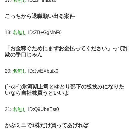
17:
名無し
ID:ZPrtmB/z0
こっちから退職願い出る案件
18:
名無し
ID:ZB+GgMnF0
「お金稼ぐためにまずお金払ってください」って詐
欺の手口じゃん
20:
名無し
ID:JwEXbufx0
(´･ω･`)氷河期上司とゆとり部下の板挟みになりた
いなら自社株買うといいよ
21:
名無し
ID:Q9UbeEst0
かぶミニで1株だけ買ってあげれば