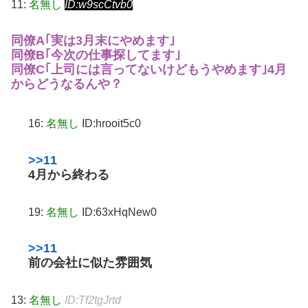
11:
名無し
ID:w9scCtvb0
同僚A｢実は3月末にやめます｣
同僚B｢今次の仕事探してます｣
同僚C｢上司には言ってないけどもうやめます｣
4月
からどうなるんや？
16:
名無し
ID:hrooit5c0
>>11
4月から終わる
19:
名無し
ID:63xHqNew0
>>11
前の会社に似た雰囲気
13:
名無し
ID:Tf2tgJrtd