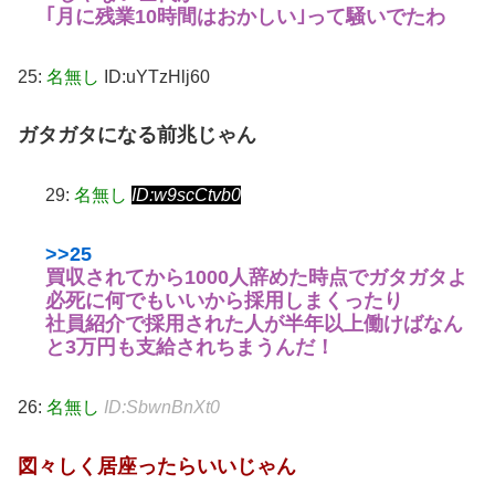
｢月に残業10時間はおかしい｣って騒いでたわ
25:
名無し
ID:uYTzHlj60
ガタガタになる前兆じゃん
29:
名無し
ID:w9scCtvb0
>>25
買収されてから1000人辞めた時点でガタガタよ
必死に何でもいいから採用しまくったり
社員紹介で採用された人が半年以上働けばなん
と3万円も支給されちまうんだ！
26:
名無し
ID:SbwnBnXt0
図々しく居座ったらいいじゃん