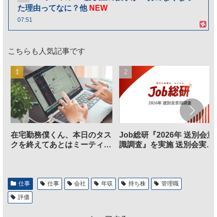
た理由ってなに？他
NEW
07:51
こちらも人気記事です
在宅勤務僕くん、本日のタス
Job総研『2026年 送別会意
クを終えてあとはミーティン
識調査』を実施 送別会実施
グに参加するだけとなる
割、参加意欲が高いも「自
のは不要」の声も
仕事
仕事
会社
年収
持ち株
管理職
評価