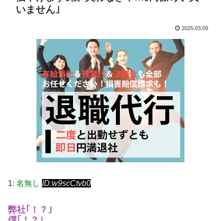
いません｣
2025.03.09
1:
名無し
ID:w9scCtvb0
弊社｢！？｣
僕｢！？｣