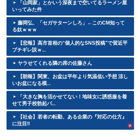
「山岡家」とかいう深夜まで空いてるラーメン屋
いってみた件
藤岡弘、「セガサターンしろ」←このCM知って
る奴ｗｗｗ
【悲報】高市首相の“個人的なSNS投稿”で習近平
ブチギレ説ｗ...
ヤラせてくれる隣の席の佐藤さん
【朗報】関東、お盆は平年より気温低い予想 涼し
いお盆になる模...
「大きな胸を活かせてない！地味女に誘惑服を着
せて男子校勃起バ...
【社会】若者の転勤、ある企業の『対応の仕方』
に注目‼