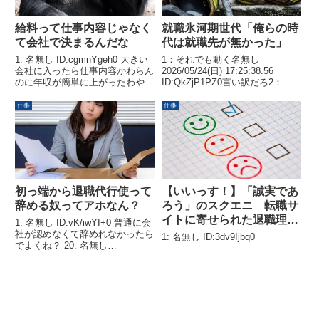
給料って仕事内容じゃなく
就職氷河期世代「俺らの時
て会社で決まるんだな
代は就職先が無かった」
1: 名無し ID:cgmnYgeh0 大きい
1：それでも動く名無し
会社に入ったら仕事内容かわらん
2026/05/24(日) 17:25:38.56
のに年収が簡単に上がったわやっ
ID:QkZjP1PZ0言い訳だろ2：そ
ぱり大手に入るのが正義なんだな
れでも動く名無し 2026/05/24(日)
12: 名無し ID:a0TVdaiK0 普通に
17:26:29.53 ID:l/rIYqu10正式には
仕事
仕事
年収と平均年齢と残業時間で見る
「働きたいけど肉体労働...
のが一番東証プライムだろ...
初っ端から退職代行使って
【いいっす！】「誠実であ
辞める奴ってアホなん？
ろう」のスクエニ 転職サ
イトに寄せられた退職理由
1: 名無し ID:vK/iwYI+0 普通に会
がこちら
社が認めなくて辞めれなかったら
1: 名無し ID:3dv9Ijbq0
でよくね？ 20: 名無し
ID:5n8s70sw0 使えるもんは最初
から使うやろ>>1はゲームのレア
アイテム持ったまま全クリする無
能タイプやね 21: 名無し ...