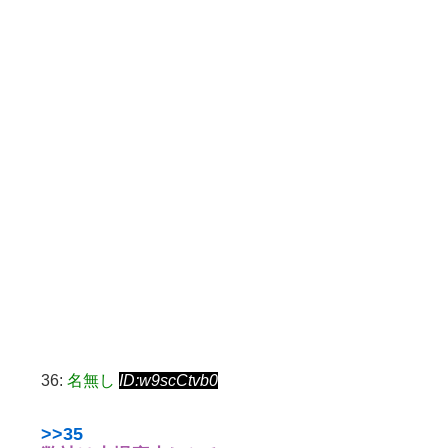
36:
名無し
ID:w9scCtvb0
>>35