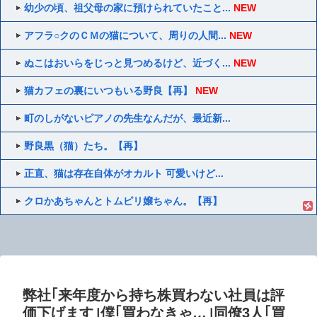
幼少の頃、祖父母の家に預けられていたこと...
NEW
アフラ○クのＣＭの猫について、周りの人間...
NEW
ぬこはおいらをじっと見つめるけど、近づく...
NEW
猫カフェの裏にいつもいる野良【再】
NEW
町のしがないピアノの先生なんだが、最近新...
野良黒（猫）たち。【再】
正直、猫は存在自体がオカルト 可愛いけど...
クロかあちゃんとトムピリ嬢ちゃん。【再】
弊社｢来年度から持ち株買わない社員は評
価下げます｣僕｢買わなきゃ…｣同僚3人｢買