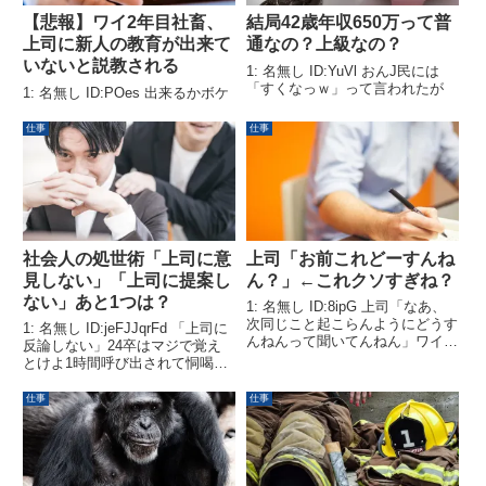
【悲報】ワイ2年目社畜、
結局42歳年収650万って普
上司に新人の教育が出来て
通なの？上級なの？
いないと説教される
1: 名無し ID:YuVl おんJ民には
「すくなっｗ」って言われたが
1: 名無し ID:POes 出来るかボケ
仕事
仕事
社会人の処世術「上司に意
上司「お前これどーすんね
見しない」「上司に提案し
ん？」←これクソすぎね？
ない」あと1つは？
1: 名無し ID:8ipG 上司「なあ、
次同じこと起こらんようにどうす
1: 名無し ID:jeFJJqrFd 「上司に
んねんって聞いてんねん」ワイ
反論しない」24卒はマジで覚え
「いや…その…気をつけます」上
とけよ1時間呼び出されて恫喝さ
司「ちゃうやろ？ミスが起こらん
れるからな2: 名無し
ようにどんなルールを追加する
ID:03YUHymf0 なんで社会を知ら
仕事
仕事
か？って話してんねん」ワイ「す
ないニートがそんな事知っとるん
んません」上司「金が必...
や 3: 名無し ID:lVK9sQ...