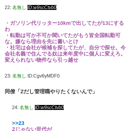
22:
名無し
ID:w9scCtvb0
・ガソリン代リッター10kmで出してたが13にする
わ
・転勤は可か不可か聞いてたがもう皆全国転勤可
な。嫌なら理由を先に書いとけ
・社宅は会社が候補を探してたが、自分で探せ。今
会社名義で住んでる奴は来年度中に個人に変えろ。
変えられない物件なら引っ越せ
23:
名無し
ID:Cgv6yMDF0
同僚「Zだし管理職やりたくないんで」
24:
名無し
ID:w9scCtvb0
>>23
Zじゃない世代が