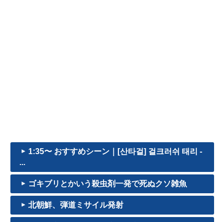
1:35〜 おすすめシーン｜[산타걸] 걸크러쉬 태리 -
...
ゴキブリとかいう殺虫剤一発で死ぬクソ雑魚
北朝鮮、弾道ミサイル発射