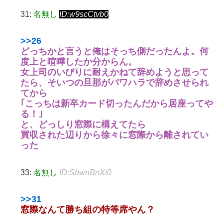
31:
名無し
ID:w9scCtvb0
>>26
どっちかと言うと俺はそっち側だったんよ。何
度上と喧嘩したか分からん。
女上司のいびりに耐えかねて辞めようと思って
たら、そいつの旦那がパワハラで辞めさせられ
てから
｢こっちは新卒カード切ったんだから居座ってや
る！｣
と、どっしり窓際に構えてたら
買収された辺りから徐々に窓際から離されてい
った
33:
名無し
ID:SbwnBnXt0
>>31
窓際なんて勝ち組の特等席やん？