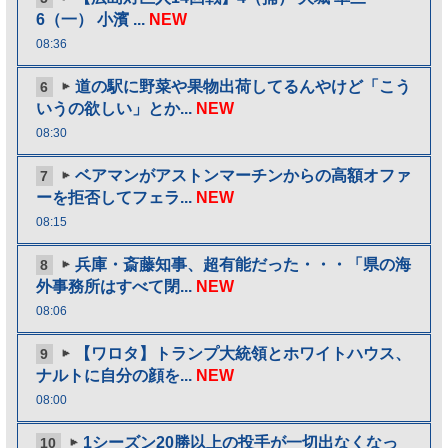
6（一） 小濱 ...
NEW
08:36
道の駅に野菜や果物出荷してるんやけど「こう
6
いうの欲しい」とか...
NEW
08:30
ベアマンがアストンマーチンからの高額オファ
7
ーを拒否してフェラ...
NEW
08:15
兵庫・斎藤知事、超有能だった・・・「県の海
8
外事務所はすべて閉...
NEW
08:06
【ワロタ】トランプ大統領とホワイトハウス、
9
ナルトに自分の顔を...
NEW
08:00
1シーズン20勝以上の投手が一切出なくなっ
10