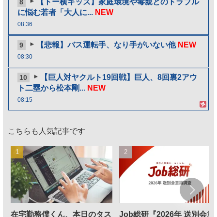
【トー横キッズ】家庭環境や毒親とのトラブル
8
に悩む若者「大人に...
NEW
08:36
【悲報】バス運転手、なり手がいない他
NEW
9
08:30
【巨人対ヤクルト19回戦】巨人、8回裏2アウ
10
ト二塁から松本剛...
NEW
08:15
こちらも人気記事です
在宅勤務僕くん、本日のタス
Job総研『2026年 送別会意