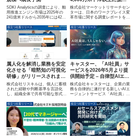
予測～マーケットリサーチ
株式会社マーケットリサーチセン
SDKI Analyticsの調査により、舶
センターが調査レポートを
ターは、日本のワークプレイス変
用推進エンジン市場は2025年の
革市場に関する調査レポートを発
241億米ドルから2035年には423
発表～
表しました。本レポートによる
億米ドルへ成長し、CAGR約
と、同市場は2025年から2030年
5.8%を記録すると予測されてい
役立つ社畜リリース
役立つ社畜リリース
にかけて19億4,000万米ドル以上
ます。船舶の近代化と造船活動の
に拡大すると予測されています。
活発化が市場を牽引する一方で、
デジタル化の進展、人口構造の変
厳格化する排出ガス規制への対応
化、COVID-19パンデミックを背
が課題となっています。
景に、リモートワークやデジタル
コラボレーションツールの導入が
加速しており、企業は人手不足や
属人化を解消し業務を安定
キャスター、「AI社員」サ
生産性停滞への対応としてクラウ
化させる「暗黙知の可視化
ービスを2026年5月より提
ド移行や自動化への投資を拡大し
研修」がリリースされまし
供開始予定 – 自律型AIエー
ています。
た
ジェントで企業の業務変革
株式会社リスキルは、個人に蓄積
株式会社キャスターは、企業の業
を推進
された経験や判断基準を言語化
務を自律的に遂行する新しいAIエ
し、組織全体で共有可能な形式知
ージェントサービス「AI社員」を
へと変換する「暗黙知の可視化研
2026年5月より順次提供開始する
修」をリリースしました。本研修
計画を発表しました。このサービ
役立つ社畜リリース
役立つ社畜リリース
は、業務の属人化を防ぎ、効率化
スは、AIエージェントを組織の一
と安定化を支援します。
員として迎え入れるという発想に
基づき、既存の業務課題を解決
し、企業の生産性向上を目指しま
す。