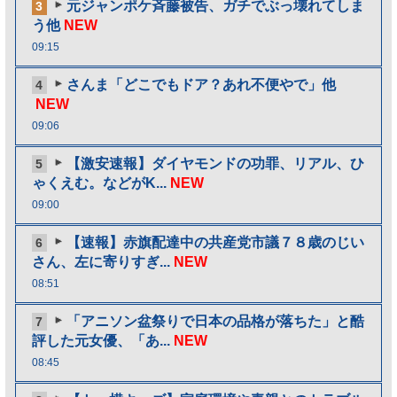
元ジャンポケ斉藤被告、ガチでぶっ壊れてしま
3
う他
NEW
09:15
さんま「どこでもドア？あれ不便やで」他
4
NEW
09:06
【激安速報】ダイヤモンドの功罪、リアル、ひ
5
ゃくえむ。などがK...
NEW
09:00
【速報】赤旗配達中の共産党市議７８歳のじい
6
さん、左に寄りすぎ...
NEW
08:51
「アニソン盆祭りで日本の品格が落ちた」と酷
7
評した元女優、「あ...
NEW
08:45