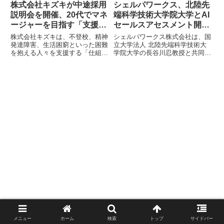
株式会社キズキが中途採用
シェルパワークス、北陸先
説明会を開催、20代でマネ
端科学技術大学院大学とAI
ージャーを目指す「支援の
セールスアセスメント開発
仕組み」を解説
に向けた共同研究を開始
株式会社キズキは、不登校、精神
シェルパワークス株式会社は、国
発達障害、生活困窮といった困難
立大学法人 北陸先端科学技術大
を抱える人々を支援する「仕組
学院大学の長谷川忍教授と共同
み」を構築し、社会変革を目指し
で、AIを活用した営業人材向けア
ています。同社は20代でマネー
セスメントの開発を開始しまし
ジャーとして活躍できるキャリア
た。本研究は、BtoB営業の成果
パスを持つ中途採用説明会を
に影響する因子を高精度に評価す
2026年3月11日にオンラインで開
るAIアセスメント手法の確立を目
催します。本説明会では、支援を
指し、営業人材の育成や配置、マ
ビジネスとして成立させるキズキ
ネジメントに活用できる新たな評
の独自の考え方や、各事業部の具
価手法の確立を目指します。
体的な業務内容、キャリアアップ
の機会について詳しく紹介されま
す。
メニュー
ホーム
検索
トップ
サイドバー