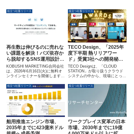
役立つ社畜リリース
役立つ社畜リリース
再生数は伸びるのに売れな
TECO Design、「2025年
い課題を解決！バズ依存か
度下半期 熱リリアワー
ら脱却するSNS運用設計を
ド」受賞3社への開発秘話
無料公開するウェビナーが
インタビュー動画を公開
KOBUSHI MARKETING合同会社
TECO Designは、「CLOUD
開催されます
は、2026年6月16日(火)に無料オ
STATION」が取り扱うクラウド
ンラインセミナーを開催します。
システムの中から、現場にとって
本セミナーでは、再生数は伸びる
「もっとも熱いリリース」を選定
ものの売上につながらないという
する「2025年度下半期 熱リリア
役立つ社畜リリース
役立つ社畜リリース
SNS運用の課題を解決するた
ワード」の受賞3社に対するイン
め、「バズ依存から脱却する
タビュー動画を公開しました。開
SNS運用設計」について公開さ
発背景や仕様へのこだわりを深掘
れます。SEOやSNS、PRを横断
りし、ユーザー視点での「ありが
し、売上につながる運用導線を構
とう」を届ける取り組みです。
築する実践的な内容が30分で共
有される予定です。
ワークプレイス変革の日本
舶用推進エンジン市場、
市場、2030年までに19億
2035年までに423億米ドル
4,000万米ドル以上に拡大
規模へ成長予測