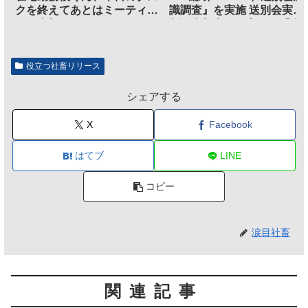
クを終えてあとはミーティン
識調査』を実施 送別会実施
グに参加するだけとなる
割、参加意欲が高いも「自
のは不要」の声も
役立つ社畜リリース
シェアする
X
Facebook
はてブ
LINE
コピー
涙目社畜
関連記事