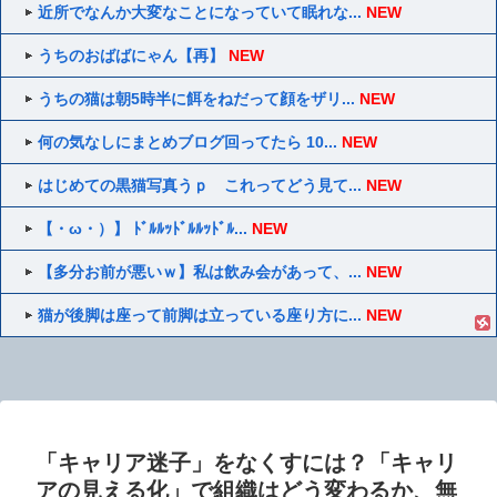
近所でなんか大変なことになっていて眠れな...
NEW
うちのおばばにゃん【再】
NEW
うちの猫は朝5時半に餌をねだって顔をザリ...
NEW
何の気なしにまとめブログ回ってたら 10...
NEW
はじめての黒猫写真うｐ これってどう見て...
NEW
【・ω・）】 ﾄﾞﾙﾙｯﾄﾞﾙﾙｯﾄﾞﾙ...
NEW
【多分お前が悪いｗ】私は飲み会があって、...
NEW
猫が後脚は座って前脚は立っている座り方に...
NEW
「キャリア迷子」をなくすには？「キャリ
アの見える化」で組織はどう変わるか、無