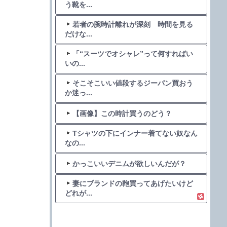
う靴を...
若者の腕時計離れが深刻 時間を見る
だけな...
「“スーツでオシャレ”って何すればい
いの...
そこそこいい値段するジーパン買おう
か迷っ...
【画像】この時計買うのどう？
Tシャツの下にインナー着てない奴なん
なの...
かっこいいデニムが欲しいんだが？
妻にブランドの鞄買ってあげたいけど
どれが...