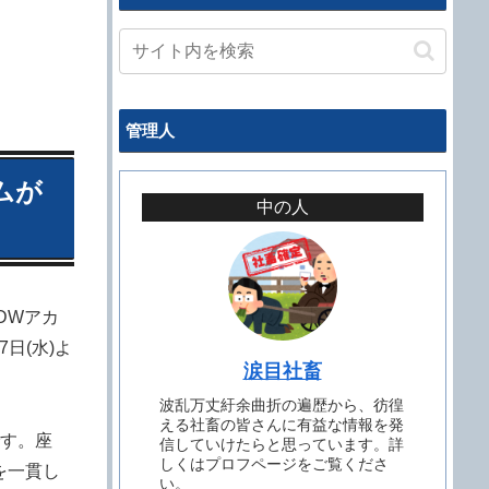
管理人
ムが
中の人
DWアカ
日(水)よ
涙目社畜
波乱万丈紆余曲折の遍歴から、彷徨
える社畜の皆さんに有益な情報を発
す。座
信していけたらと思っています。詳
しくはプロフページをご覧くださ
を一貫し
い。