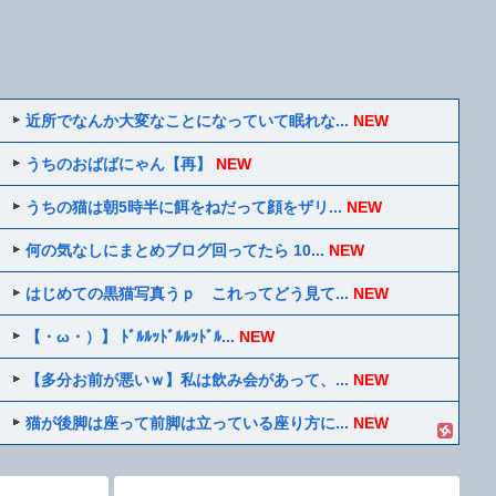
近所でなんか大変なことになっていて眠れな...
NEW
うちのおばばにゃん【再】
NEW
うちの猫は朝5時半に餌をねだって顔をザリ...
NEW
何の気なしにまとめブログ回ってたら 10...
NEW
はじめての黒猫写真うｐ これってどう見て...
NEW
【・ω・）】 ﾄﾞﾙﾙｯﾄﾞﾙﾙｯﾄﾞﾙ...
NEW
【多分お前が悪いｗ】私は飲み会があって、...
NEW
猫が後脚は座って前脚は立っている座り方に...
NEW