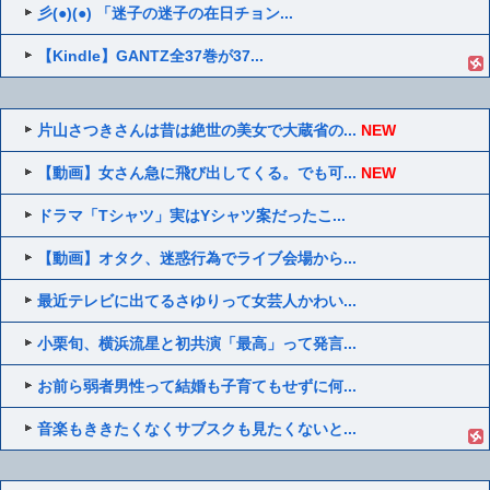
彡(●)(●) 「迷子の迷子の在日チョン...
【Kindle】GANTZ全37巻が37...
片山さつきさんは昔は絶世の美女で大蔵省の...
NEW
【動画】女さん急に飛び出してくる。でも可...
NEW
ドラマ「Tシャツ」実はYシャツ案だったこ...
【動画】オタク、迷惑行為でライブ会場から...
最近テレビに出てるさゆりって女芸人かわい...
小栗旬、横浜流星と初共演「最高」って発言...
お前ら弱者男性って結婚も子育てもせずに何...
音楽もききたくなくサブスクも見たくないと...