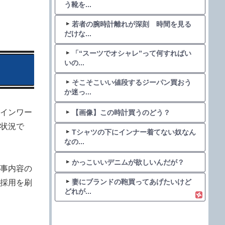
う靴を...
若者の腕時計離れが深刻 時間を見る
だけな...
「“スーツでオシャレ”って何すればい
いの...
そこそこいい値段するジーパン買おう
か迷っ...
インワー
【画像】この時計買うのどう？
状況で
Tシャツの下にインナー着てない奴なん
なの...
かっこいいデニムが欲しいんだが？
事内容の
妻にブランドの鞄買ってあげたいけど
採用を刷
どれが...