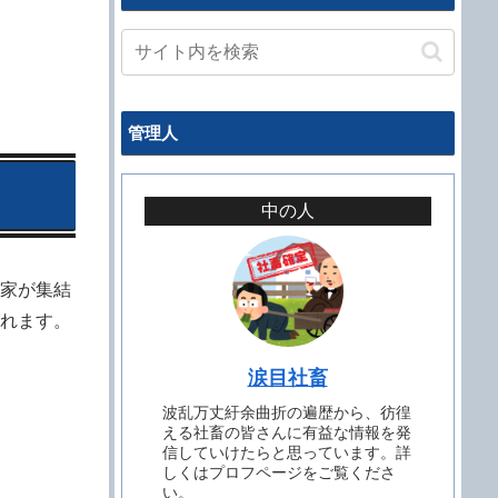
管理人
中の人
門家が集結
れます。
涙目社畜
波乱万丈紆余曲折の遍歴から、彷徨
える社畜の皆さんに有益な情報を発
信していけたらと思っています。詳
しくはプロフページをご覧くださ
い。