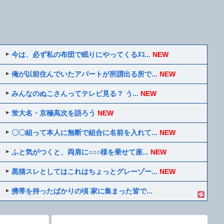
今は、必ず私の布団で眠りにやってくるﾇｺ...
NEW
俺が以前住んでいたアパートが所謂出る所で...
NEW
みんなのぬこさんってテレビ見る？ う...
NEW
蛍大名・京極高次を語ろう
NEW
〇〇組って本人に無断で組合に名前を入れて...
NEW
ふと気がつくと、両肩に○○○様を乗せて座...
NEW
黒猫スレとしてはこれはちょっとグレーゾー...
NEW
携帯を持ったばかりの頃 家に集まった皆で...