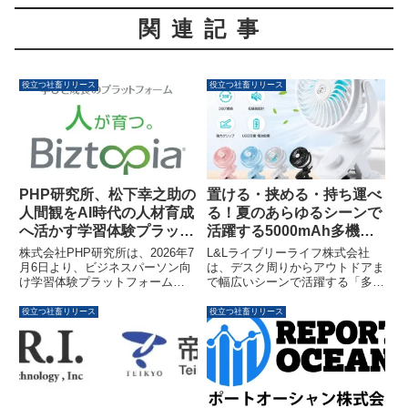
関連記事
役立つ社畜リリース
役立つ社畜リリース
PHP研究所、松下幸之助の
置ける・挟める・持ち運べ
人間観をAI時代の人材育成
る！夏のあらゆるシーンで
へ活かす学習体験プラット
活躍する5000mAh多機能
フォーム「Biztopia」を提
クリップ扇風機が登場
株式会社PHP研究所は、2026年7
L&Lライブリーライフ株式会社
供開始
月6日より、ビジネスパーソン向
は、デスク周りからアウトドアま
け学習体験プラットフォーム
で幅広いシーンで活躍する「多機
「Biztopia（ビズトピア）」の提
能クリップ扇風機」の販売を開始
供を開始します。AI時代における
しました。5000mAhの大容量バ
役立つ社畜リリース
役立つ社畜リリース
人材育成の課題に対し、松下幸之
ッテリーと無段階風量調節、自動
助の人間観に基づく「HDP分
首振り機能を備え、夏の暑さ対策
析」と約1,800本のオリジナル動
をサポートします。
画コンテンツ、学習・成長可視化
ダッシュボードを通じて、行動変
容を促すパーソナライズされた学