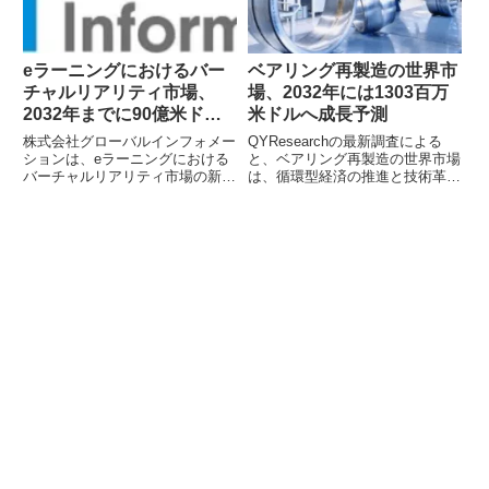
生と重ね合わせて表現されていま
す。また、同日には大谷選手とデ
ィップCEO冨田氏による特別対
談動画の新エピソードも公開さ
eラーニングにおけるバー
ベアリング再製造の世界市
れ、「野球選手以外にしてみたい
チャルリアリティ市場、
場、2032年には1303百万
仕事」について語られています。
2032年までに90億米ドル
米ドルへ成長予測
超への成長を予測
株式会社グローバルインフォメー
QYResearchの最新調査による
ションは、eラーニングにおける
と、ベアリング再製造の世界市場
バーチャルリアリティ市場の新た
は、循環型経済の推進と技術革新
な調査レポートの販売を開始しま
を背景に、2032年までに1303百
した。この市場は2032年までに
万米ドルに達する見込みです。コ
CAGR 45.62%で90億2,604万米
スト削減、環境負荷低減、持続可
ドルに達すると予測されており、
能性への貢献が市場成長を牽引し
没入型技術が専門的な学習エコシ
ています。
ステムにどのように統合され、実
用的な成果をもたらしているかを
詳細に分析しています。