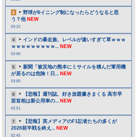
野球が6イニング制になったらどうなると思
3
う？他
NEW
03:15
インドの暴走族、レベルが違いすぎて草ｗｗｗ
4
ｗｗｗｗｗｗｗｗｗ...
NEW
03:06
新聞「被災地の熊本にミサイルを積んだ軍用機
5
が居るのは危険！日...
NEW
03:00
【悲報】週刊誌、好き放題書きまくる 高市早
6
苗首相は新公用車の...
NEW
02:51
【悲報】英メディアのF1記者たちの多くが
7
2026前半戦を終え...
NEW
02:45