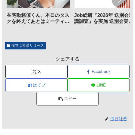
在宅勤務僕くん、本日のタス
Job総研『2026年 送別会意
クを終えてあとはミーティン
識調査』を実施 送別会実施
グに参加するだけとなる
割、参加意欲が高いも「自
のは不要」の声も
役立つ社畜リリース
シェアする
X
Facebook
はてブ
LINE
コピー
涙目社畜