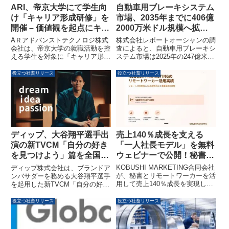
びを提供します。
ARI、帝京大学にて学生向
自動車用ブレーキシステム
け「キャリア形成研修」を
市場、2035年までに406億
開催 – 価値観を起点にキャ
2000万米ドル規模へ拡大
リアを考える機会を提供
予測：高性能制動技術と電
AＲアドバンストテクノロジ株式
株式会社レポートオーシャンの調
動化が成長を牽引
会社は、帝京大学の就職活動を控
査によると、自動車用ブレーキシ
える学生を対象に「キャリア形成
ステム市場は2025年の247億米ド
研修」を実施しました。本研修
ルから2035年には406.2億米ドル
は、自身の価値観や将来像と向き
に拡大し、年平均成長率
役立つ社畜リリース
役立つ社畜リリース
合い、主体的なキャリア形成を考
（CAGR）5.1％で成長すると予
えるきっかけを提供することを目
測されています。車両安全性、電
的としています。
動化、規制遵守といった構造的変
化が市場成長の背景にあり、電子
制御安定性システム（ESC）や
先進運転支援システム（ADAS）
との連携が進化しています。特に
売上140％成長を支える
ディップ、大谷翔平選手出
電気自動車（EV）の普及が回生
「一人社長モデル」を無料
演の新TVCM「自分の好き
ブレーキやブレーキ・バイ・ワイ
ウェビナーで公開！秘書×
を見つけよう」篇を全国放
ヤ技術の需要を加速させているこ
とが注目されます。
リモートワーカーの活用術
映開始 – 特別対談動画も同
KOBUSHI MARKETING合同会社
ディップ株式会社は、ブランドア
日公開
が、秘書とリモートワーカーを活
ンバサダーを務める大谷翔平選手
用して売上140％成長を実現した
を起用した新TVCM「自分の好き
「一人社長モデル」の無料ウェビ
を見つけよう」篇を2026年2月2
ナーを開催します。生産性向上と
日より全国で放映開始します。本
役立つ社畜リリース
役立つ社畜リリース
事業拡大の具体的な実践例が紹介
CMでは、様々な仕事経験を通じ
されます。
て「自分の好き」を見つけるとい
うメッセージが大谷選手の野球人