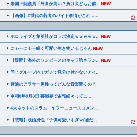
米国下院議員「外食が高い？負け犬どもお前...
NEW
【画像】Z世代の若者のバイト事情がこれ…...
ホロライブと集英社がコラボ決定ｗｗｗｗｗ...
NEW
にゃーにゃー鳴く可愛い生き物いるじゃん
NEW
【疑問】海外のワンピースのキャラ強さラン...
NEW
同じグループ内でガチで見分け付かないアイ...
普通のアラサー男性ってどんな音楽聞くの？
令和8年8月8日 芸能界で吉報続々ってニ...
4大ネットのスラム ヤフーニュースコメン...
【悲報】既婚男性「子供可愛いすぎｗ(嘘だ...