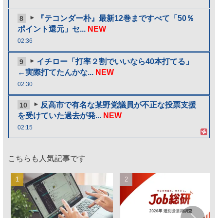
『テコンダー朴』最新12巻まですべて「50％
8
ポイント還元」セ...
NEW
02:36
イチロー「打率２割でいいなら40本打てる」
9
←実際打てたんかな...
NEW
02:30
反高市で有名な某野党議員が不正な投票支援
10
を受けていた過去が発...
NEW
02:15
こちらも人気記事です