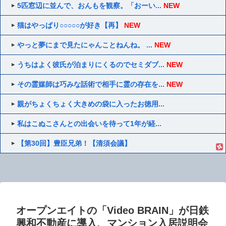
5匹窓辺に並んで、おんもを観察。「おーい...
NEW
猫はやっぱり○○○○○が好き【再】
NEW
やっと夢にまで見たにゃんことねんね。 ...
NEW
うちはよく彼氏が泊まりにくるのでセミダブ...
NEW
その霊媒師は巧みな話術で相手に霊の存在を...
NEW
親がちょくちょく大きめの袋に入ったお徳用...
私はこぬこさんとの出会いを待って1年が経...
【第30回】豊臣兄弟！【清須会議】
オープンエイトの「Video BRAIN」が日鉄
興和不動産に導入、マンション入居説明会