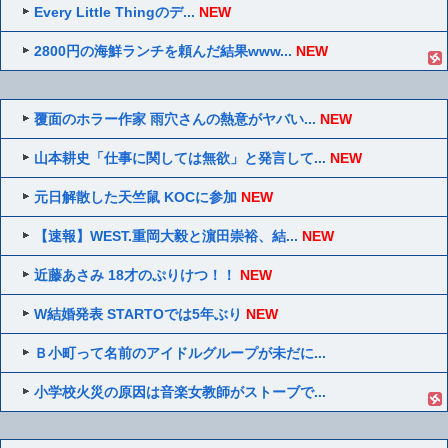
Every Little Thingのデ...
NEW
2800円の海鮮ランチを頼んだ結果www...
NEW
覆面のホラー作家 雨穴さんの熱意がヤバい...
NEW
山本耕史「仕事に関しては無欲」と発言して...
NEW
元日解散した天竺鼠 KOCに参加
NEW
【速報】WEST.重岡大毅と濵田崇裕、結...
NEW
近藤あさみ 18才のぷりけつ！！
NEW
W結婚発表 STARTOでは5年ぶり
NEW
Ｂ小町って名前のアイドルグループが未だに...
小学校火災の原因は音楽女教師がストーブで...