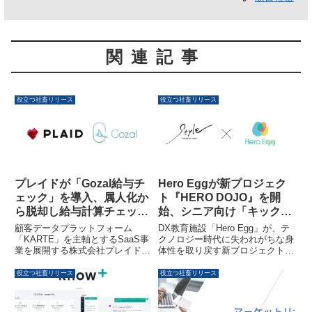
関連記事
役立つ社畜リリース
役立つ社畜リリース
プレイドが「Gozal給与チ
Hero Eggが新プロジェク
ェック」を導入、属人化か
ト『HERO DOJO』を開
ら脱却し給与計算チェック
始、シニア向け「キックウ
を自動化
ェルネス」で“動ける身
顧客データプラットフォーム
DX教育施設「Hero Egg」が、テ
体”を取り戻す
「KARTE」を主軸とするSaaS事
クノロジー時代に失われがちな身
業を展開する株式会社プレイド
体性を取り戻す新プロジェクト
が、給与計算チェックの属人化と
『HERO DOJO』をスタートしま
品質のばらつきという課題を解決
した。第一弾として、60歳以上
役立つ社畜リリース
役立つ社畜リリース
するため、株式会社Gozal提供の
のシニア層を対象に、現役王者と
クラウド給与チェックソフト
立命館大学の共同研究に基づいた
「Gozal給与チェック」を導入し
「KICK-WELLNESS」プログラ