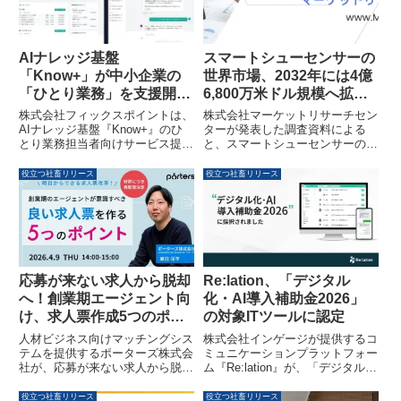
ました。この導入により、給与計
ムを提供します。
算ミスのゼロ継続、チェック工程
の標準化、および業務スケジュー
ルの柔軟性向上が実現していま
AIナレッジ基盤
スマートシューセンサーの
す。
「Know+」が中小企業の
世界市場、2032年には4億
「ひとり業務」を支援開
6,800万米ドル規模へ拡大
始、トライアル企業を募集
予測
株式会社フィックスポイントは、
株式会社マーケットリサーチセン
AIナレッジ基盤『Know+』のひ
ターが発表した調査資料による
とり業務担当者向けサービス提供
と、スマートシューセンサーの世
を開始しました。これにより、経
界市場は2026年から2032年にか
理・人事・労務・情シスといった
けて年平均成長率9.4%で成長
役立つ社畜リリース
役立つ社畜リリース
属人化しやすいバックオフィス業
し、2032年には4億6,800万米ド
務の課題を解決し、情報資産化と
ルに達すると予測されています。
事業継続を支援します。現在、ト
本レポートでは、靴内センサーや
ライアル企業を募集しています。
インソールセンサーなどのセグメ
ント別予測、主要企業の動向、地
域別の詳細な分析が提供されてい
ます。
応募が来ない求人から脱却
Re:lation、「デジタル
へ！創業期エージェント向
化・AI導入補助金2026」
け、求人票作成5つのポイ
の対象ITツールに認定
ントを解説するセミナーが
人材ビジネス向けマッチングシス
株式会社インゲージが提供するコ
再配信されます
テムを提供するポーターズ株式会
ミュニケーションプラットフォー
社が、応募が来ない求人から脱却
ム『Re:lation』が、「デジタル
するための「創業期のエージェン
化・AI導入補助金2026」の対象
トが意識すべき、求人票作成5つ
ITツールに認定されました。これ
役立つ社畜リリース
役立つ社畜リリース