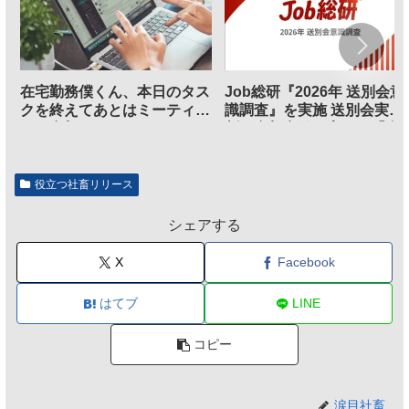
在宅勤務僕くん、本日のタス
Job総研『2026年 送別会意
クを終えてあとはミーティン
識調査』を実施 送別会実施
グに参加するだけとなる
割、参加意欲が高いも「自
のは不要」の声も
役立つ社畜リリース
シェアする
X
Facebook
はてブ
LINE
コピー
涙目社畜