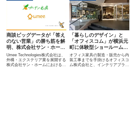
のポイント」セミナーを2026年4
により、中小企業や小規模事業者
月9日に再配信します。本セミナ
は、最大2年分の『Re:lation』導
ーでは、効果的な求人票作成の秘
入費用に対し、対象経費の1/2の
訣と改善事例が紹介されます。
補助を受けられるようになりま
す。
商談ビッグデータが「答え
「暮らしのデザイン」と
のない営業」の勝ち筋を解
「オフィスコム」が横浜元
明、株式会社サン・ホーム
町に体験型ショールーム
が「Front Agent」導入で
「MODERN THEORY
Umee Technologies株式会社は、
オフィス家具の製造・販売から内
成約率25%から87.5%へ急
Lab.」をオープン
外構・エクステリア業を展開する
装工事までを手掛けるオフィスコ
株式会社サン・ホームにおける
ム株式会社と、インテリアブラン
上昇
「Front Agent」の導入事例を公
ド「暮らしのデザイン」が、
開しました。導入後、新築外構の
2026年4月6日に横浜元町ショッ
成約率が25%から87.5%へと劇的
ピングストリートへ体験型ショー
に改善し、受注額も大幅に増加す
ルーム「MODERN THEORY
るなど、営業組織の変革を実現し
Lab.」をオープンしました。この
ています。
ショールームは、「働く」と「暮
らす」をシームレスにつなぎ、オ
フィスからホームオフィス、住空
間までトータルコーディネートを
提案する新しい空間です。