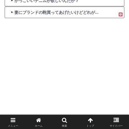
かっこいいデニムが欲しいんだが？
妻にブランドの鞄買ってあげたいけどどれが...
メニュー
ホーム
検索
トップ
サイドバー
ホーム
役立つ社畜リリース
オープンエイトの「Video