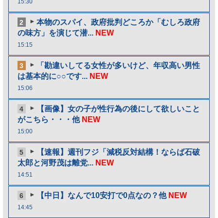
15:30
本物のスパイ、政府批判どころか「むしろ政府
2
の味方」を演じて潜...
NEW
15:15
「勘違いしてる女性が多いけど、年収高い男性
3
は基本的に○○です...
NEW
15:06
【画像】女の子が性行為の後にして欲しいこと
4
がこちら・・・他
NEW
15:00
【速報】週刊フジ「減税反対結構！ならば石破
5
太郎と河野茂は離党...
NEW
14:51
【中日】なんで10安打で0点なの？他
NEW
6
14:45