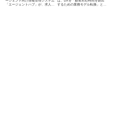
ト
ージェント向け情報管理システム
は、DXを「顧客対応時間を創出
「エージェントハブ」が、求人検
するための業務モデル転換」と位
索機能とアライアンス機能を中心
置づけ、DX推進室の体制強化と
に複数の機能アップデートを実施
人材育成基盤の構築を通じて、全
しました。これにより、人材エー
社的なDX実行力を強化していま
ジェントは自社内での求人管理や
す。Microsoft 365 Copilotの全社
協業エージェントとの連携業務を
活用や、現場主導で組織課題を解
よりスムーズに進めることが可能
決する「DXアドバイザー」の育
になります。
成・輩出を進め、人事制度とも連
動させることで、AIと人が共創す
る新しい働き方への転換を目指し
ています。