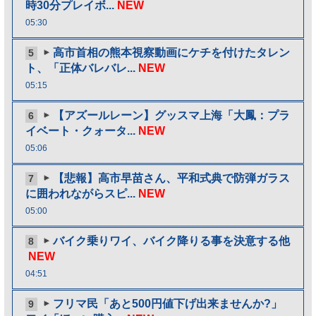
時30分プレイボ...
NEW
05:30
高市首相の熊本視察動画にケチを付けたタレン
5
ト、「正体バレバレ...
NEW
05:15
【アズールレーン】グッスマ上海「大鳳：プラ
6
イベート・クォータ...
NEW
05:06
【悲報】高市早苗さん、平和式典で防弾ガラス
7
に囲われながらスピ...
NEW
05:00
バイク乗りワイ、バイク降りる事を決意する他
8
NEW
04:51
フリマ民「あと500円値下げ出来ませんか?」
9