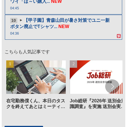
ワイ「ほ～い購入...
NEW
04:45
【甲子園】青森山田が暑さ対策でユニ一新
10
ボタン廃止でTシャツ...
NEW
04:36
こちらも人気記事です
在宅勤務僕くん、本日のタス
Job総研『2026年 送別会意
クを終えてあとはミーティン
識調査』を実施 送別会実施
グに参加するだけとなる
割、参加意欲が高いも「自
のは不要」の声も