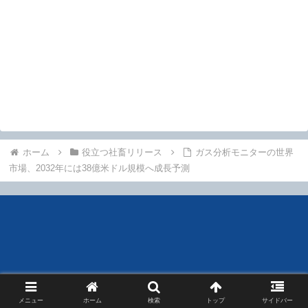
ホーム
役立つ社畜リリース
ガス分析モニターの世界
市場、2032年には38億米ドル規模へ成長予測
メニュー
ホーム
検索
トップ
サイドバー