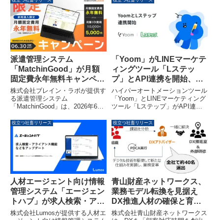
役立つ社畜リリース
役立つ社畜リリース
分析レポートを公開しました。設
援講座」の第2回受講生募集を開
立間もないベンチャー企業が大手
始しました。本講座では、日本語
企業の責任者からアポイントを獲
と英語の読み書き困難への具体的
得した検証結果とその考察、そし
な支援方法を体系的に学ぶことが
て営業実務への提言について解説
できます。
します。
派遣管理システム
「Yoom」がLINEマーケテ
「MatchinGood」が月額
ィングツール「Lステッ
固定費永年無料キャンペー
プ」とAPI連携を開始、多
ンを2026年6月末まで実施
様な業務自動化を推進
株式会社ブレイン・ラボが提供す
ハイパーオートメーションツール
る派遣管理システム
「Yoom」とLINEマーケティング
「MatchinGood」は、2026年6月
ツール「Lステップ」がAPI連携
30日までの新規導入で、月額固
を開始しました。これにより、
定費が永年無料となり、月額アカ
Yoomが連携する750以上のアプ
役立つ社畜リリース
役立つ社畜リリース
ウント費用も永年50％OFFとな
リとLステップを組み合わせた多
る特別キャンペーンを開始しまし
様なマーケティング業務の自動化
た。このキャンペーンは、業務プ
が可能となり、手作業の削減とタ
ロセスの見直しやシステム予算の
イムリーな顧客対応が期待されま
最適化を検討している企業にとっ
す。
て、大幅なコスト削減と利益率改
善の機会を提供します。
人材エージェント向け情報
青山財産ネットワークス、
管理システム「エージェン
業務モデル転換を見据え
トハブ」が求人検索・アラ
DX推進人材の確保と育成
イアンス機能をアップデー
を加速
株式会社Lumosが提供する人材エ
株式会社青山財産ネットワークス