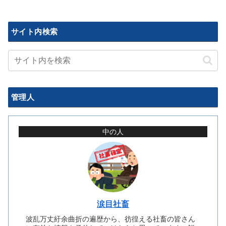
サイト内検索
管理人
中の人
涙目社畜
波乱万丈紆余曲折の遍歴から、彷徨える社畜の皆さん