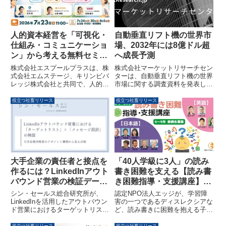
人的資本経営を「可視化・
自動垂直リフト機の世界市
仕組み・コミュニケーショ
場、2032年には8億ドル超
ン」から考える無料セミナ
へ成長予測
ー、7月23日開催
株式会社エスプールプラスは、株
株式会社マーケットリサーチセン
式会社エムステージ、キリンビバ
ターは、自動垂直リフト機の世界
レッジ株式会社と共同で、人的資
市場に関する調査資料を発表しま
本経営を「可視化・仕組み・コミ
した。このレポートによると、市
ュニケーション」の視点から考え
場規模は2025年の5億1,800万米
役立つ社畜リリース
役立つ社畜リリース
る無料オンラインセミナーを
ドルから2032年には8億1,100万
2026年7月23日に開催します。本
米ドルに成長し、年平均成長率
セミナーは、人事・経営層を対象
（CAGR）6.7%が見込まれてい
に、従業員の健康状態の可視化、
ます。
人材定着の仕組み、主体性を促す
コミュニケーションの実践事例を
紹介します。
大手企業の責任者と接点を
「40人学級に3人」の読み
作るには？LinkedInアウト
書き困難を支える【読み書
バウンド営業の検証データ
き困難指導・支援講座】
が公開
2026年・第2回受講生募集
シン・セールス総合研究所が、
認定NPO法人エッジが、学習障
を開始！
LinkedInを活用したアウトバウン
害の一つであるディスレクシアな
ド営業におけるターゲットリスト
ど、読み書きに困難を抱える子ど
の精度とメッセージ設計がアポイ
もたちを支援するためのeラーニ
ント獲得率に与える影響に関する
ング講座「読み書き困難指導・支