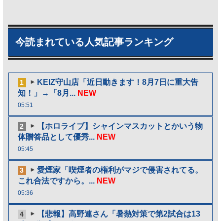
今読まれている人気記事ランキング
KEIZ守山店「近日動きます！8月7日に重大告
1
知！」→「8月...
NEW
05:51
【ホロライブ】シャインマスカットとかいう物
2
体贈答品として優秀...
NEW
05:45
愛煙家「喫煙者の権利がマジで侵害されてる。
3
これ合法ですから。...
NEW
05:36
【悲報】高野連さん「暑熱対策で第2試合は13
4