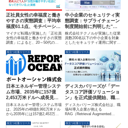
中小企業のセキュリティ実
正社員女性の幸福度と働き
態調査：サプライチェーン
やすさの実態調査：平均幸
制度開始前に判明した“ス
福度61.1点、モチベーショ
ムーズな運用”の条件とは
ンは「趣味」が上位に
株式会社テクノルが実施した従業
マイナビ転職が実施した「正社員
員数200名以下の中小企業を対象
女性の幸福度と働きやすさの実態
としたセキュリティ運用に関する
調査」によると、20～50代の正
調査結果が発表されました。本調
社員女性の人生幸福度は平均61.1
査では、大手企業との取引がある
点でした。幸福度にはプライベー
役立つ社畜リリース
役立つ社畜リリース
企業ほどセキュリティ運用がスム
トの充実が大きく影響し、仕事の
ーズであることや、専門知識がな
モチベーションでは「趣味」が全
くても対応できるサポート体制と
年代で上位に挙がっています。一
自動化ツールの導入が重要である
方で、約4人に1人が「女性が働
ことが明らかになりました。
きやすい社会になってきている」
と実感しているものの、多くの女
性は変化を感じていない、あるい
日本エネルギー管理システ
ディスカバリーズが「デー
は働きにくさを感じていることが
ム市場、2035年に157億
タスコア評価ソリューショ
明らかになりました。
2,453万米ドルへ成長見込
ン」を正式提供開始、職場
み ～GX推進と省エネ最適
AIの精度向上を支援
日本エネルギー管理システム市場
ディスカバリーズ株式会社は、職
化ニーズが市場を加速～
は、2025年の48億8,991万米ドル
場AI導入企業が抱える
から2035年には157億2,453万米
RAG（Retrieval Augmented
ドルに達する見込みです。年平均
Generation）の精度向上を目的と
成長率（CAGR）は12.39％と予
した「データスコア評価ソリュー
役立つ社畜リリース
役立つ社畜リリース
測されており、GX推進や省エネ
ション」の正式提供を2026年2月