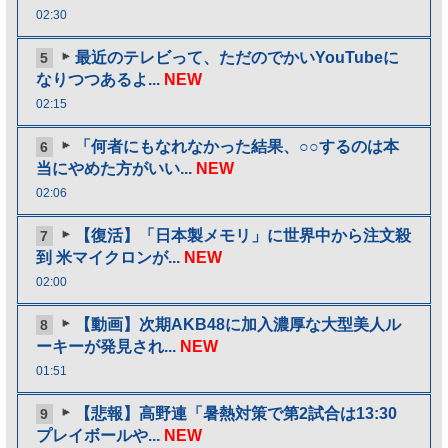
02:30
最近のテレビって、ただのでかいYouTubeに
5
なりつつあるよ...
NEW
02:15
「何者にもなれなかった結果、○○するのは本
6
当にやめた方がいい...
NEW
02:06
【復活】「日本製メモリ」に世界中から注文殺
7
到 米マイクロンが...
NEW
02:00
【動画】次期AKB48に加入濃厚な大型美人ル
8
ーキーが発見され...
NEW
01:51
【悲報】高野連「暑熱対策で第2試合は13:30
9
プレイボールや...
NEW