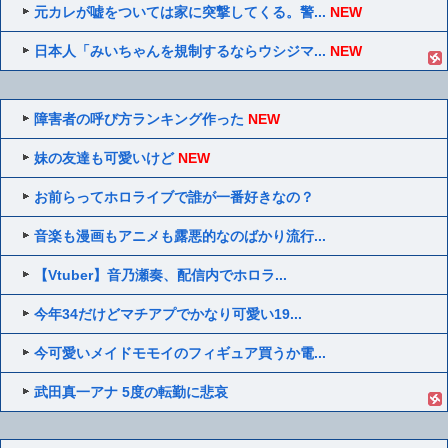
元カレが嘘をついては家に突撃してくる。警...
NEW
日本人「みいちゃんを規制するならウシジマ...
NEW
障害者の呼び方ランキング作った
NEW
妹の友達も可愛いけど
NEW
お前らってホロライブで誰が一番好きなの？
音楽も漫画もアニメも露悪的なのばかり流行...
【Vtuber】音乃瀬奏、配信内でホロラ...
今年34だけどマチアプでかなり可愛い19...
今可愛いメイドモモイのフィギュア買うか電...
武田真一アナ 5度の転勤に悲哀