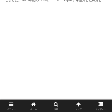
しました。2025年度のCXO転職
®「Unipos」を活用した称賛と報
市場では、高年収帯の求人が顕著
酬を組み合わせた制度設計の7年
に増加し、約6割が年収2,000万円
間にわたる運用成果を公表しまし
以上となっています。また、AI・
た。本制度は、従業員エンゲージ
DXといったテック領域での経営
メントの向上、相互理解の促進、
人材ニーズが拡大し、スタートア
そして採用力強化に貢献していま
ップ企業の採用比率も上昇するな
す。
ど、市場の流動性が高まっている
ことが示されています。
メニュー
ホーム
検索
トップ
サイドバー