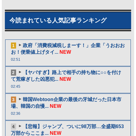
今読まれている人気記事ランキング
政府「消費税減税しまーす！」企業「うおおお
1
お！便乗値上げタイ...
NEW
02:51
【ヤバすぎ】路上で相手の持ち物に○○を付け
2
て荒稼ぎした凶悪犯...
NEW
02:45
韓国Webtoon企業の最後の牙城だった日本市
3
場、韓国の自慢...
NEW
02:36
【悲報】ジャンプ、ついに98万部…全盛期653
4
万部からここま...
NEW