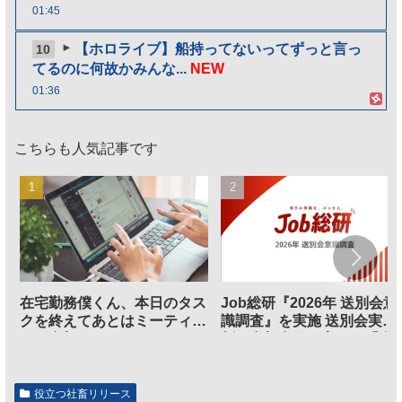
01:45
【ホロライブ】船持ってないってずっと言っ
10
てるのに何故かみんな...
NEW
01:36
こちらも人気記事です
在宅勤務僕くん、本日のタス
Job総研『2026年 送別会意
クを終えてあとはミーティン
識調査』を実施 送別会実施
グに参加するだけとなる
割、参加意欲が高いも「自
のは不要」の声も
役立つ社畜リリース