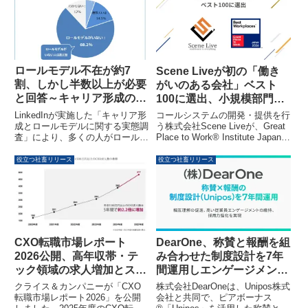
最適化への需要増加が市場成長の
19日より開始しました。本ソリ
主要因となっています。
ューションは、企業の生産性向上
とイノベーション創出を支援する
ものです。
ロールモデル不在が約7
Scene Liveが初の「働き
割、しかし半数以上が必要
がいのある会社」ベスト
と回答～キャリア形成の実
100に選出、小規模部門で
態調査で職場満足・キャリ
全国31位
LinkedInが実施した「キャリア形
コールシステムの開発・提供を行
ア意識に2倍以上の差が判
成とロールモデルに関する実態調
う株式会社Scene Liveが、Great
査」により、多くの人がロールモ
Place to Work® Institute Japanに
明～
デルの必要性を感じながらも、出
よる2026年版「働きがいのある
会いの機会が不足している現状が
会社」ランキングの小規模部門で
役立つ社畜リリース
役立つ社畜リリース
明らかになりました。ロールモデ
全国第31位に選出されました。
ルの有無が職場満足度やキャリア
独自の「ピープルマネジメント制
意識に大きな影響を与えること、
度」や「ノー財布出勤制度」な
またZ世代・ミレニアル世代にお
ど、社員が安心して能力を発揮で
けるSNSを活用した複数ロール
きる環境づくりが評価されていま
モデルの傾向も判明しています。
す。
CXO転職市場レポート
DearOne、称賛と報酬を組
2026公開、高年収帯・テ
み合わせた制度設計を7年
ック領域の求人増加とスタ
間運用しエンゲージメント
ートアップ比率上昇が顕著
と採用力を強化
クライス＆カンパニーが「CXO
株式会社DearOneは、Unipos株式
に
転職市場レポート2026」を公開
会社と共同で、ピアボーナス