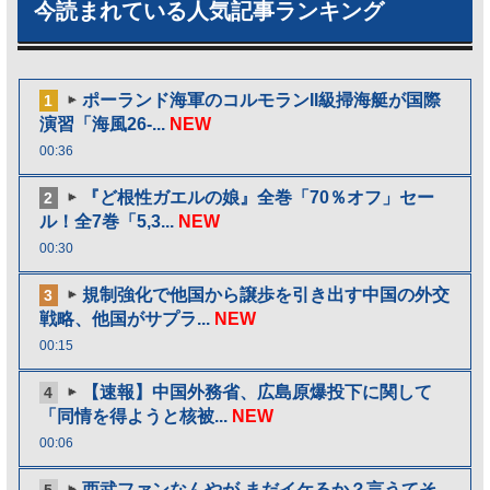
今読まれている人気記事ランキング
ポーランド海軍のコルモランII級掃海艇が国際
1
演習「海風26-...
NEW
00:36
『ど根性ガエルの娘』全巻「70％オフ」セー
2
ル！全7巻「5,3...
NEW
00:30
規制強化で他国から譲歩を引き出す中国の外交
3
戦略、他国がサプラ...
NEW
00:15
【速報】中国外務省、広島原爆投下に関して
4
「同情を得ようと核被...
NEW
00:06
西武ファンなんやが まだイケるか？言うてそ