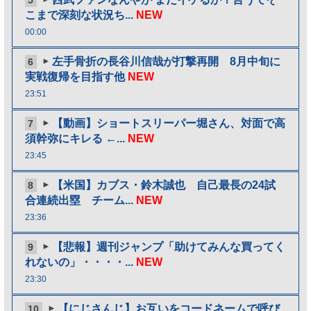
5
こまで深刻な状況ち...
NEW
00:00
左手骨折の長谷川信哉が打撃再開 8月中旬に
6
実戦復帰を目指す他
NEW
23:51
【動画】ショートスリーパー堀さん、対面で高
7
須幹弥にキレる ←...
NEW
23:45
【米国】カブス・鈴木誠也 自己最長の24試
8
合連続出塁 チーム...
NEW
23:36
【悲報】週刊ジャンプ「助けてみんな買ってく
9
れないの」・・・・...
NEW
23:30
【にじさんじ】お互いをコードネームで呼び
10