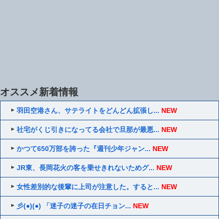
オススメ新着情報
羽田空港さん、サテライトをどんどん拡張し...
NEW
社宅がくじ引きになってる会社で旦那が最悪...
NEW
かつて650万部を誇った『週刊少年ジャン...
NEW
JR東、長岡花火の客を乗せきれないためグ...
NEW
女性差別的な後輩に上司が注意した。すると...
NEW
彡(●)(●) 「迷子の迷子の在日チョン...
NEW