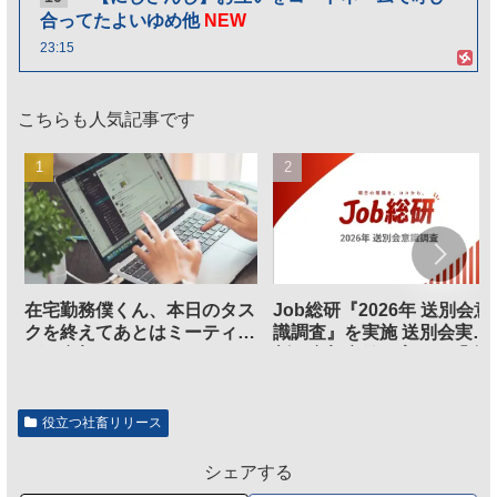
合ってたよいゆめ他
NEW
23:15
こちらも人気記事です
在宅勤務僕くん、本日のタス
Job総研『2026年 送別会意
クを終えてあとはミーティン
識調査』を実施 送別会実施
グに参加するだけとなる
割、参加意欲が高いも「自
のは不要」の声も
役立つ社畜リリース
シェアする