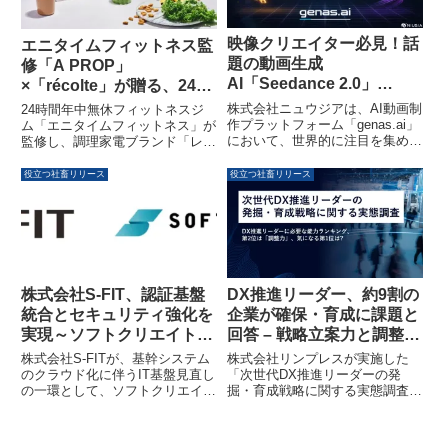
長の主要な要因です。
映像クリエイター必見！話
エニタイムフィットネス監
題の動画生成
修「A PROP」
AI「Seedance 2.0」
×「récolte」が贈る、24時
「HappyHorse」を日本語
間の生活をアップデートす
株式会社ニュウジアは、AI動画制
24時間年中無休フィットネスジ
環境で実務利用可能に。
る調理家電シリーズが登場
作プラットフォーム「genas.ai」
ム「エニタイムフィットネス」が
において、世界的に注目を集める
監修し、調理家電ブランド「レコ
「genas.ai」が複数エンジ
最先端の動画生成
ルト」と共同開発した「コードレ
ン比較で制作フローを革新
AI「HappyHorse 1.0」と
スブレンダー」と「チキン＆ボイ
役立つ社畜リリース
役立つ社畜リリース
「Seedance 2.0」を新たに実
ルクッカー」が発売されました。
装・統合しました。これにより、
運動と食事を無理なく習慣化し、
日本のクリエイターはこれらの高
人々の24時間の生活を豊かにす
性能モデルを日本語UIと日本円決
るプロダクトです。
済で利用でき、動画制作の現場に
おける効率化と表現力の向上に貢
献します。
株式会社S-FIT、認証基盤
DX推進リーダー、約9割の
統合とセキュリティ強化を
企業が確保・育成に課題と
実現～ソフトクリエイトの
回答 – 戦略立案力と調整力
「SCCloud 365
が重要視される実態調査
株式会社S-FITが、基幹システム
株式会社リンプレスが実施した
Enterprise」活用事例を公
のクラウド化に伴うIT基盤見直し
「次世代DX推進リーダーの発
の一環として、ソフトクリエイト
掘・育成戦略に関する実態調査」
開～
のマネージドサービス「SCCloud
により、約9割の企業がDX推進リ
365 Enterprise」を導入し、認証
ーダーの確保・育成に課題を感じ
基盤の統合とセキュリティ強化、
ていることが明らかになりまし