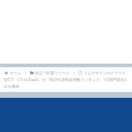
ホーム
役立つ社畜リリース
コムデザインのクラウド
型CTI「CT-e1/SaaS」が「BOXIL資料請求数ランキング」で2部門総合1
位を獲得