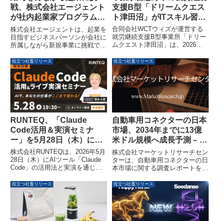
支援B型「ドリームクエス
戦、株式会社エージェント
ト津田沼」がITスキル習得
が社内起業家プログラム
による完全在宅ワーク支援
「スマスタ」で300名を募
合同会社WCTウィズが運営する
株式会社エージェントは、起業を
を本格始動
集開始
就労継続支援B型事業所「ドリー
目指すビジネスパーソンが会社に
ムクエスト津田沼」は、2026年5
所属しながら新規事業に挑戦でき
月より、身体・精神・発達障がい
る社内起業家プログラム「スマー
等により通所が困難な方を対象と
トスタートアッププログラム（ス
役立つ社畜リリース
役立つ社畜リリース
した「完全在宅ワーク支援プログ
マスタ）」を開始しました。個人
ラム」を拡充しました。PC貸与
のリスクを最小限に抑えつつ、事
やオンライン個別指導を通じて、
業創出を目指す300名の起業家候
ITスキルを習得し、自宅でWeb制
補者を大規模に募集しています。
作や動画編集などの業務に従事す
ることで、経済的自立と社会参加
を促進します。
RUNTEQ、「Claude
自動車用コネクターの日本
Code活用＆実演セミナ
市場、2034年までに13億
ー」を5月28日（木）に無
米ドル規模へ成長予測 – 高
料開催
速データ転送と効率化が市
株式会社RUNTEQは、2026年5月
株式会社マーケットリサーチセン
場を牽引
28日（木）にAIツール「Claude
ターは、自動車用コネクターの日
Code」の活用法と実演を通じ
本市場に関する調査レポートを発
て、プログラミング経験を問わず
表しました。2025年に8億7890万
自分の作業をAIで自動化・効率化
米ドルだった市場は、2034年に
役立つ社畜リリース
役立つ社畜リリース
できるようになることを目的とし
は13億7880万米ドルに達し、年
た無料オンラインセミナー
平均成長率5.13%で拡大すると予
「Claude Code活用＆実演セミナ
測されています。高速データ転送
ー」を開催します。
の需要増加や業務効率化が市場成