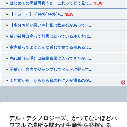
はじめての黒猫写真うｐ これってどう見て...
NEW
【・ω・）】 ﾄﾞﾙﾙｯﾄﾞﾙﾙｯﾄﾞﾙ...
NEW
【多分お前が悪いｗ】私は飲み会があって、...
猫が後脚は座って前脚は立っている座り方に...
室内猫ってよくこんな感じで寝てる事あるよ...
先代猫（三毛）は毎晩布団に入ってきたが、...
子猫が、自力でジャンプしてベッドに登って...
１年前から、ちらちら窓の外に人が通るのが...
デル・テクノロジーズ、かつてないほどパ
ワフルで場所を問わず生産性を発揮する