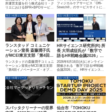
入事例で公開
フィジカルケアサービス「Offi-
所運営支援を行う株式会社リ・ク
Stretch®」のサービスサイトにお
リエにおけるBPR×BPOサービス
いて、トップメッセージをリニュ
「Cloud Buddy」の導入事例を公
ーアルしました。これにより、サ
開しました。社員2名という少数
役立つ社畜リリース
役立つ社畜リリース
ービスの価値と導入効果を、より
精鋭組織が、ノンコア業務を外部
具体的に伝える設計へと変更され
リソースに委託することで、
ています。
SNSマーケティングの劇的な成
長と新規事業への注力を両立させ
た具体的なプロセスを紹介してい
ます。
ランスタッド コミュニケ
HRサイエンス研究所(R) 所
ーション室長 斎藤潤子氏
長 大羽成征氏が「数字で
がMCEI東京支部「第4回イ
語るHR戦略会議2026」に
ノベーターズ・オブ・ザ・
登壇、フロントラインワー
ランスタッドの斎藤潤子コミュニ
2026年6月16日(火)にオンライン
イヤー」を受賞
カー採用の科学的アプロー
ケーション室長がMCEI東京支部
開催される「数字で語るHR戦略
「第4回イノベーターズ・オブ・
会議2026」に、HRサイエンス研
チを解説
ザ・イヤー」を受賞しました。
究所(R) 所長の大羽成征氏がゲス
「ウェルビーイング×マーケティ
トスピーカーとして登壇します。
役立つ社畜リリース
役立つ社畜リリース
ング」の新たな可能性を提示し、
大羽氏は「動機づけの科学から考
従業員価値提案（EVP）を基軸
える、フロントラインワーカーの
としたウェルビーイングマーケテ
就職と採用」をテーマに、採用に
ィングの実践について講演。最新
おける科学的アプローチを解説す
の労働市場調査レポートから働き
る予定です。
手の価値観の変化についても発表
されました。
スパッタクリーナーの世界
仙台市「TOHOKU