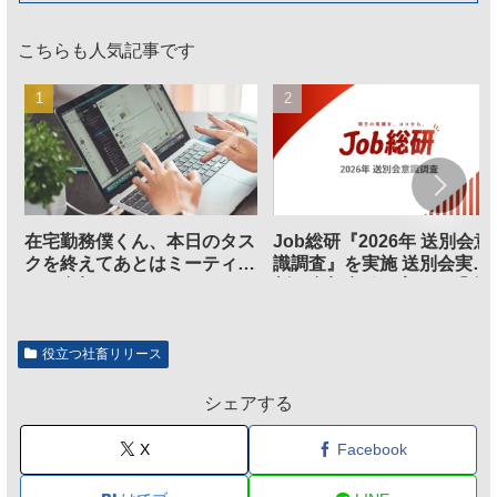
こちらも人気記事です
在宅勤務僕くん、本日のタス
Job総研『2026年 送別会意
クを終えてあとはミーティン
識調査』を実施 送別会実施
グに参加するだけとなる
割、参加意欲が高いも「自
のは不要」の声も
役立つ社畜リリース
シェアする
X
Facebook