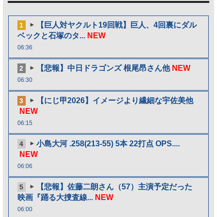
【巨人対ヤクルト19回戦】巨人、4回裏にダル
1
ベックと石塚のタ...
NEW
06:36
【悲報】中日ドラゴンズ 根尾昂さん他
NEW
2
06:30
【にじ甲2026】イメージより繊細な宇佐美他
3
NEW
06:15
小島大河 .258(213-55) 5本 22打点 OPS....
4
NEW
06:06
【悲報】佐藤二朗さん（57）主演予定だった
5
映画『踊る大捜査線...
NEW
06:00