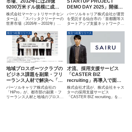
市場、2032年には28億
STARTUP PROJECT
9200万米ドル規模に成長
DEMO DAY 2025」開催決
予測 – 市場調査レポート発
定 – 首都圏等スタートアッ
株式会社マーケットリサーチセン
パーソルキャリア株式会社が運営
表
プ支援の成果を報告
ターは、「スパッタクリーナーの
を受託する仙台市の「首都圏等ス
世界市場（2026年～2032年）」
タートアップ支援ネットワーク構
に関する調査資料を発表しまし
築業務」の成果報告会
た。このレポートによると、世界
「TOHOKU STARTUP
役立つ社畜リリース
役立つ社畜リリース
のスパッタクリーナー市場は
PROJECT DEMO DAY 2025」
2025年の17億1700万米ドルか
が、2026年2月27日に麻布台ヒル
ら、2032年には28億9200万米ド
ズとオンラインでハイブリッド開
ルに達し、2026年から2032年に
催されます。本報告会では、東北
かけて年平均成長率（CAGR）
スタートアップの事業成長を支援
7.8％で成長すると予測されてい
する取り組みや、ディープテック
ます。本レポートでは、水性、酸
系スタートアップによるピッチな
地域プロスポーツクラブの
才流、採用支援サービス
性、アルカリ性、溶剤系、半水性
どが実施されます。
ビジネス課題を副業・フリ
「CASTER BIZ
クリーナーといったセグメント別
ーランス人材で解決へ「ス
recruiting」再導入で面談
の市場動向や主要企業の情報が詳
細に分析されています。
キルリターン with
数4倍を実現 ～リファラル
パーソルキャリア株式会社の
株式会社才流が、株式会社キャス
SPORTS」本格始動
採用の限界を突破し、伸縮
「HiPro」が、都市部の副業・フ
ターの採用支援サービス
リーランス人材と地域のプロスポ
「CASTER BIZ recruiting」を再
可能な採用体制を構築～
ーツクラブをつなぎ、クラブの課
導入し、面談数が約4倍に増加し
題解決と地域活性化を支援する
た事例が公開されました。これに
「スキルリターン with
より、リファラル採用の限界を突
SPORTS」を本格的に開始しま
破し、事業成長に連動する安定し
した。B.LEAGUEとの連携のも
た母集団形成と効率的な採用オペ
と、2026年度中に60件のマッチ
レーションが実現されています。
ング創出を目指しています。