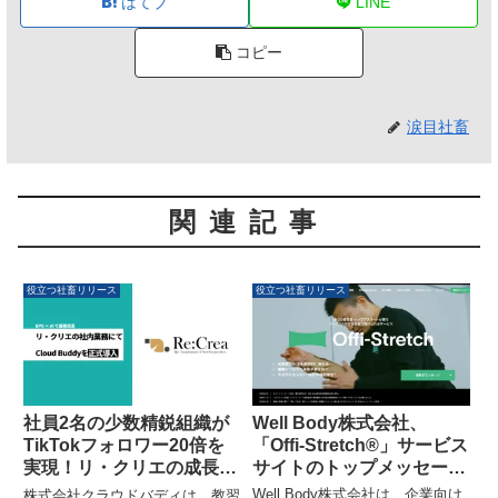
はてブ
LINE
コピー
涙目社畜
関連記事
役立つ社畜リリース
役立つ社畜リリース
Well Body株式会社、
社員2名の少数精鋭組織が
「Offi-Stretch®」サービス
TikTokフォロワー20倍を
サイトのトップメッセージ
実現！リ・クリエの成長戦
をリニューアル
略を「Cloud Buddy」導
Well Body株式会社は、企業向け
株式会社クラウドバディは、教習