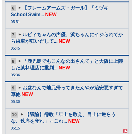
【フレームアームズ・ガール】「ミヅキ
6
School Swim...
NEW
05:51
ルビィちゃんの声優、浜ちゃんにイジられてか
7
ら歯車が狂いだして...
NEW
05:45
「鹿児島でもこんなの出さんて」と大阪に上陸
8
した某料理店に批判...
NEW
05:36
お盆なんで地元帰ってきたんやが治安悪すぎて
9
草他
NEW
05:30
【議論】儒教「年上を敬え、目上に逆らう
10
な、秩序を守れ」←これ...
NEW
05:15