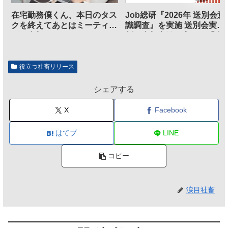
在宅勤務僕くん、本日のタス
Job総研『2026年 送別会意
クを終えてあとはミーティン
識調査』を実施 送別会実施
グに参加するだけとなる
割、参加意欲が高いも「自
のは不要」の声も
役立つ社畜リリース
シェアする
X
Facebook
はてブ
LINE
コピー
涙目社畜