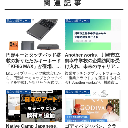
関連記事
役立つ社畜リリース
役立つ社畜リリース
円形キーとタッチパッド搭
Another works、川崎市立
載の折りたたみキーボード
御幸中学校の企業訪問を受
「KF86 MAX」が登場、快
け入れ、未来のキャリアを
適なモバイルワークを実現
考える学生を支援
L&Lライブリーライフ株式会社か
複業マッチングプラットフォーム
ら、円形キーキャップとタッチパ
「複業クラウド」を運営する株式
ッドを搭載した折りたたみ式ワイ
会社Another worksが、川崎市立
ヤレスキーボード「KF86 MAX」
御幸中学校の企業訪問を受け入れ
が発売されました。価格は4,780
たことを発表しました。この取り
役立つ社畜リリース
役立つ社畜リリース
円（税込）です。本製品は、持ち
組みは、中学生が多様な働き方や
運びやすさと快適な入力体験を両
将来のキャリア選択肢を早期に知
立させ、外出先でのモバイルワー
る機会を提供し、未来を創る学生
クの課題解決を目指しています。
たちの挑戦を応援するものです。
Native Camp Japanese、
ゴディバ ジャパン、クラ