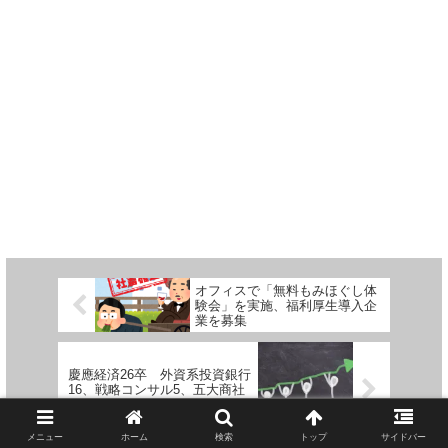
オフィスで「無料もみほぐし体
験会」を実施、福利厚生導入企
業を募集
慶應経済26卒 外資系投資銀行
16、戦略コンサル5、五大商社
29
メニュー
ホーム
検索
トップ
サイドバー