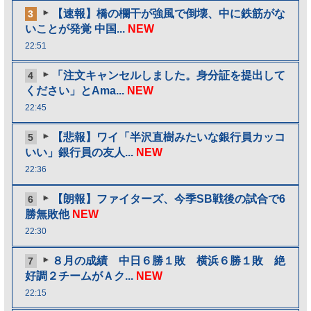
【速報】橋の欄干が強風で倒壊、中に鉄筋がな
3
いことが発覚 中国...
NEW
22:51
「注文キャンセルしました。身分証を提出して
4
ください」とAma...
NEW
22:45
【悲報】ワイ「半沢直樹みたいな銀行員カッコ
5
いい」銀行員の友人...
NEW
22:36
【朗報】ファイターズ、今季SB戦後の試合で6
6
勝無敗他
NEW
22:30
８月の成績 中日６勝１敗 横浜６勝１敗 絶
7
好調２チームがＡク...
NEW
22:15