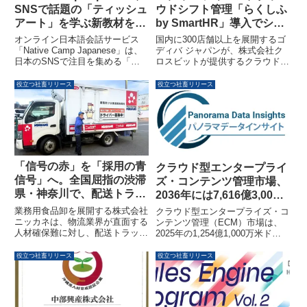
SNSで話題の「ティッシュ
ウドシフト管理「らくしふ
アート」を学ぶ新教材を追
by SmartHR」導入でシフ
加
ト作成時間を半減
オンライン日本語会話サービス
国内に300店舗以上を展開するゴ
「Native Camp Japanese」は、
ディバ ジャパンが、株式会社ク
日本のSNSで注目を集める「話
ロスビットが提供するクラウドシ
題のアート作品」をテーマにした
フト管理システム「らくしふ by
新教材を人気教材「デイリートピ
SmartHR」を導入しました。こ
役立つ社畜リリース
役立つ社畜リリース
ック」に追加しました。身近な素
れにより、シフト作成時間が大幅
材から生まれる創造性や発想の転
に短縮され、全店舗のシフト可視
換を通じて、現代アートの楽しさ
化と人件費コントロールが可能に
や日本語での表現力を養うことを
なったことが発表されました。
目指します。
「信号の赤」を「採用の青
クラウド型エンタープライ
信号」へ。全国屈指の渋滞
ズ・コンテンツ管理市場、
県・神奈川で、配送トラッ
2036年には7,616億3,000
クを『地域共生メディア』
万米ドル規模に成長予測
業務用食品卸を展開する株式会社
クラウド型エンタープライズ・コ
化する採用戦略が始動
ニッカネは、物流業界が直面する
ンテンツ管理（ECM）市場は、
人材確保難に対し、配送トラック
2025年の1,254億1,000万米ドル
自体を求人広告メディア化する新
から、2036年には7,616億3,000
プロジェクト「動く求人票」を神
万米ドルへと大幅な成長が見込ま
役立つ社畜リリース
役立つ社畜リリース
奈川営業所で本格始動しました。
れています。年平均成長率
交通量の多さと渋滞が課題である
（CAGR）は17.82％に達する予
神奈川県の特性を逆手に取り、信
測です。この成長は、企業のデジ
号待ちや渋滞時間を潜在ドライバ
タル化の進展、リモートワークの