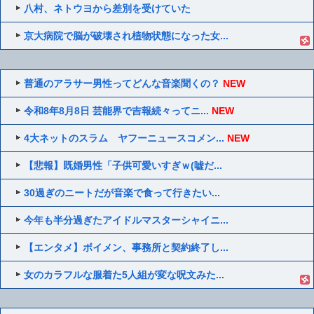
八村、ネトウヨから差別を受けていた
京大病院で脳が破壊され植物状態になった女...
普通のアラサー男性ってどんな音楽聞くの？
NEW
令和8年8月8日 芸能界で吉報続々ってニ...
NEW
4大ネットのスラム ヤフーニュースコメン...
NEW
【悲報】既婚男性「子供可愛いすぎｗ(嘘だ...
30過ぎのニートだが音楽で食って行きたい...
今年も半分過ぎたアイドルマスターシャイニ...
【エンタメ】ボイメン、事務所と契約終了し...
女のカラフルな服着た5人組が変な呪文みた...