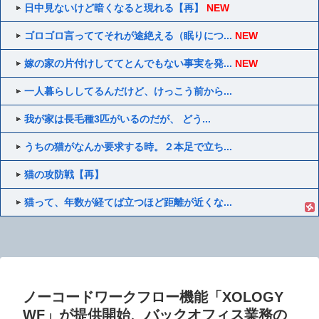
日中見ないけど暗くなると現れる【再】
NEW
ゴロゴロ言っててそれが途絶える（眠りにつ...
NEW
嫁の家の片付けしててとんでもない事実を発...
NEW
一人暮らししてるんだけど、けっこう前から...
我が家は長毛種3匹がいるのだが、 どう...
うちの猫がなんか要求する時。２本足で立ち...
猫の攻防戦【再】
猫って、年数が経てば立つほど距離が近くな...
ノーコードワークフロー機能「XOLOGY
WF」が提供開始、バックオフィス業務の