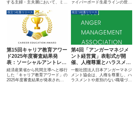
する主婦・主夫層において、ミッ
ァイバーボード生産ラインの世界
ドライフクライシスを自覚してい
市場（2026年～2032年）」に関
る、またはその可能性がある人が
する調査レポートを発表しまし
役立つ社畜リリース
役立つ社畜リリース
半数に上ることが明らかになりま
た。本レポートによると、世界の
した。特に40代・50代では約6割
市場規模は2025年の9,700万米ド
が自覚しており、「体力の限界や
ルから2032年には1億8,600万米
疲労を感じ、健康に不安を覚えて
ドルに達し、年平均成長率9.9%
いる」という状況が最も多く挙げ
で成長すると予測されています。
られています。
中密度繊維板や高密度繊維板とい
ったタイプ別、家具製造や建築材
第15回キャリア教育アワー
第4回「アンガーマネジメ
料といった用途別の分析、主要企
ド2025年度審査結果発
ント経営賞」表彰式が開
業の動向も含まれています。
表：ソーシャルアントレプ
催、人権尊重とハラスメン
レナープロジェクトが大賞
トのない職場を目指す3社
経済産業省から民間主導へと移行
一般社団法人日本アンガーマネジ
を受賞
が受賞しました
した「キャリア教育アワード」の
メント協会は、人権を尊重し、ハ
2025年度審査結果が発表されま
ラスメントや差別のない職場づく
した。最優秀賞（大賞）にはソー
りを推進する企業・団体を表彰す
シャルアントレプレナープロジェ
る「アンガーマネジメント経営
クトが輝き、その他、学校法人山
賞」の第4回表彰式を開催しまし
本学園キャリア教育事業部や株式
た。遠州鉄道株式会社が大賞を受
会社類設計室などが各部門で受賞
賞したほか、諏訪市役所、港区教
しました。
育委員会が顕彰されました。