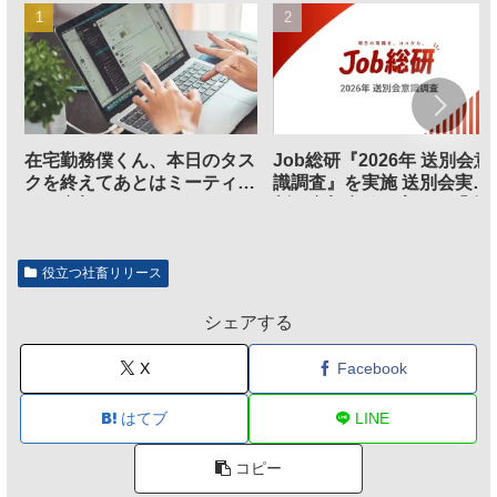
在宅勤務僕くん、本日のタス
Job総研『2026年 送別会意
クを終えてあとはミーティン
識調査』を実施 送別会実施
グに参加するだけとなる
割、参加意欲が高いも「自
のは不要」の声も
役立つ社畜リリース
シェアする
X
Facebook
はてブ
LINE
コピー