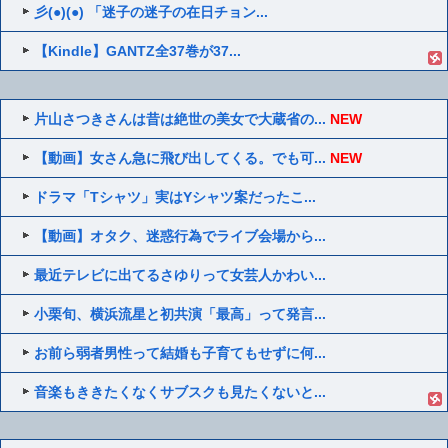
彡(●)(●) 「迷子の迷子の在日チョン...
【Kindle】GANTZ全37巻が37...
片山さつきさんは昔は絶世の美女で大蔵省の...
NEW
【動画】女さん急に飛び出してくる。でも可...
NEW
ドラマ「Tシャツ」実はYシャツ案だったこ...
【動画】オタク、迷惑行為でライブ会場から...
最近テレビに出てるさゆりって女芸人かわい...
小栗旬、横浜流星と初共演「最高」って発言...
お前ら弱者男性って結婚も子育てもせずに何...
音楽もききたくなくサブスクも見たくないと...