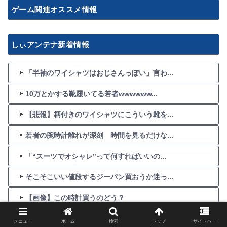
ゲーム関連オススメ情報
しぃアンテナ新着情報
「半袖のワイシャツはおじさんっぽい」言わ...
10万とかする靴履いてる若者wwwwww...
【悲報】柄付きのワイシャツにこういう靴を...
若者の腕時計離れが深刻 時間を見るだけな...
「“スーツでオシャレ”って何すればいいの...
そこそこいい値段するジーパン買おうか迷っ...
【画像】この時計買うのどう？
Tシャツの下にインナー着てない奴なんなの...
メニュー
ホーム
検索
トップ
サイドバー