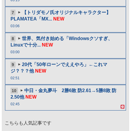
03:15
【トリダモノ氏オリジナルキャラクター】
7
PLAMATEA「MX...
NEW
03:06
世界、気付き始める「Windowsクソすぎ、
8
Linuxで十分...
NEW
03:00
20代「50年ローンでええやろ」←これマ
9
ジ？？？他
NEW
02:51
中日・金丸夢斗 2勝6敗 防2.61→5勝8敗 防
10
2.50他
NEW
02:45
こちらも人気記事です