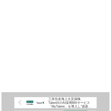
三井住友海上火災保険、
TalentXのAI採用MAサービス
「MyTalent」を導入し“資産
型”採用へ転換