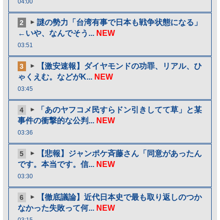
04:00
謎の勢力「台湾有事で日本も戦争状態になる」
2
←いや、なんでそう...
NEW
03:51
【激安速報】ダイヤモンドの功罪、リアル、ひ
3
ゃくえむ。などがK...
NEW
03:45
「あのヤフコメ民すらドン引きしてて草」と某
4
事件の衝撃的な公判...
NEW
03:36
【悲報】ジャンポケ斉藤さん「同意があったん
5
です。本当です。信...
NEW
03:30
【徹底議論】近代日本史で最も取り返しのつか
6
なかった失敗って何...
NEW