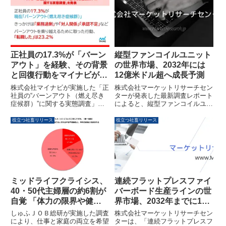
ログラム 2026 in 関西」を京都市
ン、企業研究における関心事など
で開催します。本イベントは、学
も明らかになっています。
生と企業が相互理解を深め、共に
「できる」を育むことを目指して
います。
正社員の17.3%が「バーン
縦型ファンコイルユニット
アウト」を経験、その背景
の世界市場、2032年には
と回復行動をマイナビが調
12億米ドル超へ成長予測
査
株式会社マイナビが実施した「正
株式会社マーケットリサーチセン
社員の“バーンアウト（燃え尽き
ターが発表した最新調査レポート
症候群）”に関する実態調査」に
によると、縦型ファンコイルユニ
より、正社員の約6人に1人が現
ットの世界市場は2032年までに
在バーンアウト状態にあることが
12億5100万米ドルに達すると予
役立つ社畜リリース
役立つ社畜リリース
明らかになりました。特に20～
測されています。本レポートで
30代の管理職では3人に1人以上
は、市場規模、動向、セグメント
が該当し、業務過剰、対人関係、
別予測、主要企業の分析などが詳
承認不足などが主なきっかけとな
細に解説されています。
っています。バーンアウトを乗り
越えるために「転職した」人は
23.2%に上ります。
ミッドライフクライシス、
連続フラットプレスファイ
40・50代主婦層の約6割が
バーボード生産ラインの世
自覚 「体力の限界や健康
界市場、2032年までに1億
不安」が最多
8,600万米ドルへ成長予測
しゅふＪＯＢ総研が実施した調査
株式会社マーケットリサーチセン
により、仕事と家庭の両立を希望
ターは、「連続フラットプレスフ