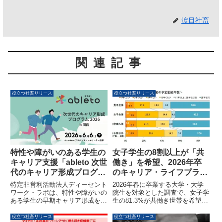
涙目社畜
関連記事
役立つ社畜リリース
役立つ社畜リリース
特性や障がいのある学生の
女子学生の8割以上が「共
キャリア支援「ableto 次世
働き」を希望、2026年卒
代のキャリア形成プログラ
のキャリア・ライフプラン
ム 2026 in 関西」が開催さ
調査で明らかに
特定非営利活動法人ディーセント
2026年春に卒業する大学・大学
れます
ワーク・ラボは、特性や障がいの
院生を対象とした調査で、女子学
ある学生の早期キャリア形成を支
生の81.3%が共働き世帯を希望し
援するため、産学民連携イベント
ていることが判明しました。入社
「ableto 次世代のキャリア形成プ
後のキャリアプランやライフプラ
役立つ社畜リリース
役立つ社畜リリース