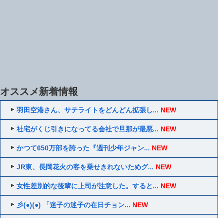
オススメ新着情報
羽田空港さん、サテライトをどんどん拡張し...
NEW
社宅がくじ引きになってる会社で旦那が最悪...
NEW
かつて650万部を誇った『週刊少年ジャン...
NEW
JR東、長岡花火の客を乗せきれないためグ...
NEW
女性差別的な後輩に上司が注意した。すると...
NEW
彡(●)(●) 「迷子の迷子の在日チョン...
NEW