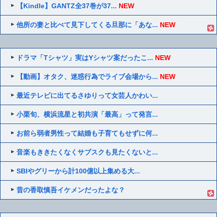
【Kindle】GANTZ全37巻が37...
NEW
他所の妻と比べて見下してくる旦那に「あな...
NEW
ドラマ「Tシャツ」実はYシャツ案だったこ...
NEW
【動画】オタク、迷惑行為でライブ会場から...
NEW
最近テレビに出てるさゆりって女芸人かわい...
小栗旬、横浜流星と初共演「最高」って発言...
お前ら弱者男性って結婚も子育てもせずに何...
音楽もききたくなくサブスクも見たくないと...
SBIやグリーから計100億以上集める大...
昔の香取慎吾イケメンだったよな？