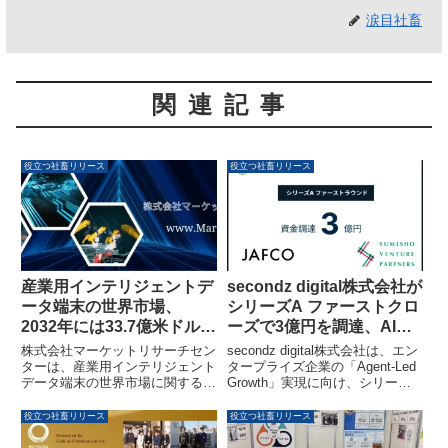
涙目社畜
関連記事
役立つ社畜リリース
役立つ社畜リリース
産業用インテリジェントデ
secondz digital株式会社が
ータ端末の世界市場、
シリーズA ファーストクロ
2032年には33.7億米ドル規
ーズで3億円を調達、AIブ
模へ拡大予測
ランドエージェント
株式会社マーケットリサーチセン
secondz digital株式会社は、エン
「secondz Agentsense」
ターは、産業用インテリジェント
タープライズ企業の「Agent-Led
データ端末の世界市場に関する詳
Growth」実現に向け、シリーズA
とFDE型営業変革を強化
細な調査レポートを発表しまし
ファーストクローズで3億円の資
た。本レポートでは、2025年の
金調達を実施しました。これによ
役立つ社畜リリース
役立つ社畜リリース
23億9,700万米ドルから2032年に
り、AIブランドエージェント
は33億7,000万米ドルへと市場が
「secondz Agentsense」の開発