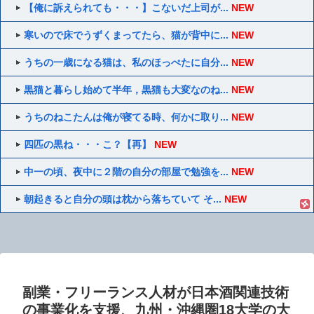
【俺に訴えられても・・・】こないだ上司が...
NEW
寒いので床でうずくまってたら、猫が背中に...
NEW
うちの一歳になる猫は、私のほっぺたに自分...
NEW
黒猫と暮らし始めて半年，黒猫も大変なのね...
NEW
うちのねこたんは俺が寝てる時、何かに取り...
NEW
四匹の黒ね・・・こ？【再】
NEW
中一の頃、夜中に２階の自分の部屋で勉強を...
NEW
朝起きると自分の頭は枕から落ちていて そ...
NEW
副業・フリーランス人材が日本酒関連技術
の事業化を支援、九州・沖縄圏18大学の大