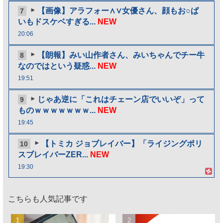
【画像】アラフォー∧∨女優さん、顔もお○ぱ
7
いもドスケベすぎる...
NEW
20:06
【朗報】みい山作者さん、みいちゃんでチー牛
8
なのではという疑惑...
NEW
19:51
じゃあ逆に「これはチェーン店でいいぞ」って
9
ものｗｗｗｗｗｗｗ...
NEW
19:45
【トミカ ジョブレイバー】「ライジングポリ
10
スブレイバーZER...
NEW
19:30
こちらも人気記事です