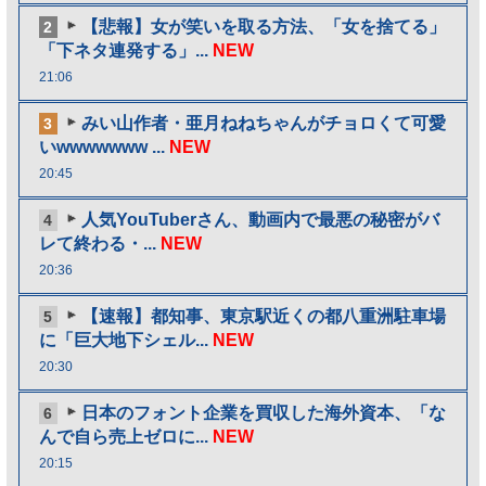
【悲報】女が笑いを取る方法、「女を捨てる」
2
「下ネタ連発する」...
NEW
21:06
みい山作者・亜月ねねちゃんがチョロくて可愛
3
いwwwwwww ...
NEW
20:45
人気YouTuberさん、動画内で最悪の秘密がバ
4
レて終わる・...
NEW
20:36
【速報】都知事、東京駅近くの都八重洲駐車場
5
に「巨大地下シェル...
NEW
20:30
日本のフォント企業を買収した海外資本、「な
6
んで自ら売上ゼロに...
NEW
20:15