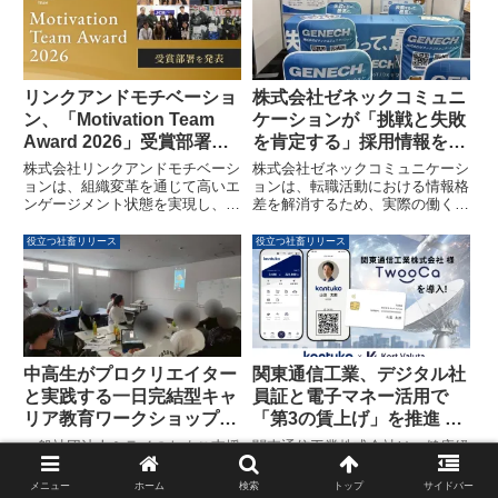
拡大し、年平均成長率（CAGR）
強化と、FDE型営業変革を主導す
5.1%で成長すると予測されてい
る専門人材の採用を推進し、AI時
ます。タッチスクリーン型やボタ
代の顧客接点領域の変革を支援し
ン型といったセグメント別の動
ます。
向、主要企業の分析、地域別予測
リンクアンドモチベーショ
株式会社ゼネックコミュニ
などが網羅されています。
ン、「Motivation Team
ケーションが「挑戦と失敗
Award 2026」受賞部署を
を肯定する」採用情報を公
発表
開し、AWS・DX領域での
株式会社リンクアンドモチベーシ
株式会社ゼネックコミュニケーシ
成長を支援する環境を提示
ョンは、組織変革を通じて高いエ
ョンは、転職活動における情報格
ンゲージメント状態を実現し、事
差を解消するため、実際の働く環
業成果を創出した部署を選出する
境や成長支援、社員の雰囲気な
「Motivation Team Award 2026」
ど、具体的な採用情報を公開しま
役立つ社畜リリース
役立つ社畜リリース
の受賞部署を発表しました。今年
した。同社は「失敗するって最高
は優秀賞40部署、入選42部署が
だ。」という言葉を掲げ、挑戦と
選ばれています。
失敗を肯定する企業文化を大切に
しています。
中高生がプロクリエイター
関東通信工業、デジタル社
と実践する一日完結型キャ
員証と電子マネー活用で
リア教育ワークショップで
「第3の賃上げ」を推進 ～
満足度100%を達成
次世代型ウォレット
一般社団法人ミライのたまご支援
関東通信工業株式会社は、健康経
「TwooCa」導入で健康経
機構と株式会社Spin Thoughts
営とワークエンゲージメントの向
は、中高生を対象に「ストリート
上を目的に、株式会社Kort Valuta
営とワークエンゲージメン
メニュー
ホーム
検索
トップ
サイドバー