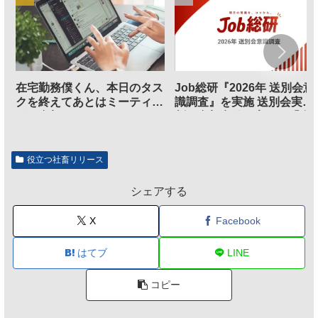
在宅勤務僕くん、本日のタス
Job総研『2026年 送別会意
クを終えてあとはミーティン
識調査』を実施 送別会実施
グに参加するだけとなる
割、参加意欲が高いも「自
のは不要」の声も
役立つ社畜リリース
シェアする
X
Facebook
はてブ
LINE
コピー