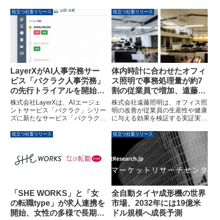
グ派遣管理・勤怠管理」の月間利
た。また、求人情報サイト「バイ
用スタッフ数が5万人を突破しま
トル」に掲載された求人件数は約
役立つ社畜リリース
役立つ社畜リリース
した。前年同期比149.0％増とい
350,000件で、前年比14.8％増を
う急成長を維持し、事業統合によ
記録しています。エリア別では3
る経営基盤の強化も進められてい
エリア、職種別では5職種で前年
ます。
比プラスとなりました。
LayerXがAI人事労務サー
体内時計に合わせたオフィ
ビス「バクラク人事労務」
ス照明で事務処理量が約7
の先行トライアルを開始、
割の従業員で増加、遠藤照
労務手続きの自動化を推進
明の実証実験中間報告
株式会社LayerXは、AIエージェ
株式会社遠藤照明は、オフィス照
ントサービス「バクラク」シリー
明の改善が従業員の生産性や健康
ズに新たなサービス「バクラク人
に与える効果を検証する実証実験
事労務」を追加し、先行トライア
の中間報告を公表しました。体内
ルを開始しました。本サービス
時計に合わせて色や明るさが自動
役立つ社畜リリース
役立つ社畜リリース
は、申請・承認から従業員マスタ
で変化する照明に切り替えた結
への反映までを一貫して自動化
果、測定対象14名中10名の事務
し、人事労務業務の効率化と生産
処理量が増加し、WELL認証
性向上を目指します。リリースを
「光」項目換算でも大幅なポイン
記念した割引キャンペーンも実施
ト上昇が確認されました。
中です。
全自動タイヤ成形機の世界
「SHE WORKS」と「女
市場、2032年には19億米
の転職type」が求人連携を
ドル規模へ成長予測
開始、女性の多様で長期的