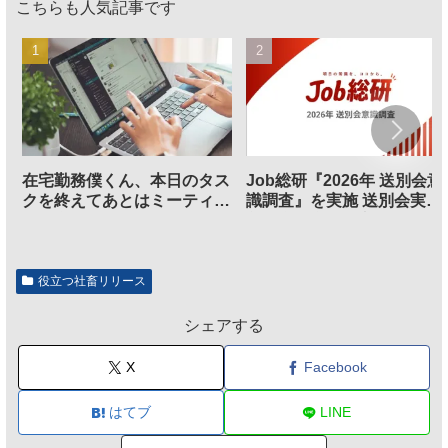
こちらも人気記事です
在宅勤務僕くん、本日のタス
Job総研『2026年 送別会意
クを終えてあとはミーティン
識調査』を実施 送別会実施
グに参加するだけとなる
割、参加意欲が高いも「自
のは不要」の声も
役立つ社畜リリース
シェアする
X
Facebook
はてブ
LINE