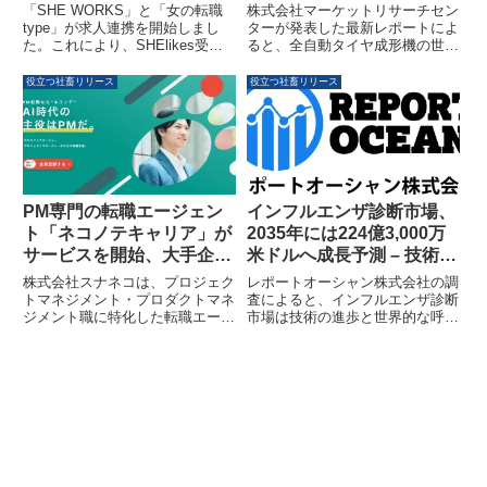
なキャリア形成を支援
株式会社マーケットリサーチセン
「SHE WORKS」と「女の転職
ターが発表した最新レポートによ
type」が求人連携を開始しまし
ると、全自動タイヤ成形機の世界
た。これにより、SHElikes受講
市場は、2025年の12億6,900万米
生は、これまでに身につけたスキ
ドルから2032年には19億300万米
ルを活かせる女性に特化したキャ
役立つ社畜リリース
役立つ社畜リリース
ドルに成長すると予測されていま
リア選択肢がさらに拡大され、女
す。この成長は、自動車生産の増
性の多様で長期的なキャリア形成
加や自動化技術の進展に支えられ
が支援されます。
ています。
PM専門の転職エージェン
インフルエンザ診断市場、
ト「ネコノテキャリア」が
2035年には224億3,000万
サービスを開始、大手企業
米ドルへ成長予測 – 技術革
へのキャリアアップを支援
新と呼吸器感染症増加が牽
株式会社スナネコは、プロジェク
レポートオーシャン株式会社の調
引
トマネジメント・プロダクトマネ
査によると、インフルエンザ診断
ジメント職に特化した転職エージ
市場は技術の進歩と世界的な呼吸
ェントサービス「ネコノテキャリ
器感染症の増加を背景に、2025
ア」の提供を2026年2月より開始
年の101億4,000万米ドルから
しました。PMやPdMだけでな
2035年には224億3,000万米ドル
く、PLやプロジェクトメンバー
へと堅調な成長が見込まれていま
のキャリアアップも支援します。
す。早期発見の意識向上と先進的
な診断技術の導入が市場拡大の主
要因です。