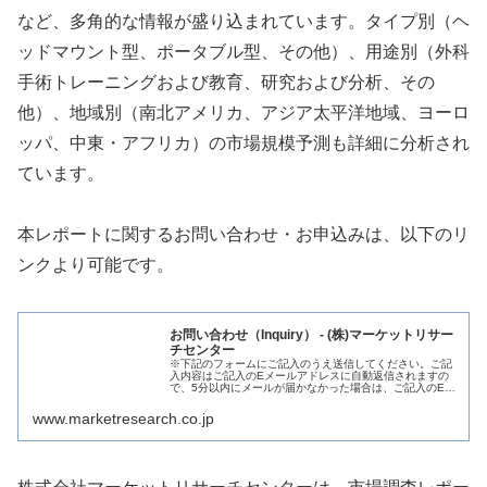
など、多角的な情報が盛り込まれています。タイプ別（ヘ
ッドマウント型、ポータブル型、その他）、用途別（外科
手術トレーニングおよび教育、研究および分析、その
他）、地域別（南北アメリカ、アジア太平洋地域、ヨーロ
ッパ、中東・アフリカ）の市場規模予測も詳細に分析され
ています。
本レポートに関するお問い合わせ・お申込みは、以下のリ
ンクより可能です。
お問い合わせ（Inquiry） - (株)マーケットリサー
チセンター
※下記のフォームにご記入のうえ送信してください。ご記
入内容はご記入のEメールアドレスに自動返信されますの
で、5分以内にメールが届かなかった場合は、ご記入のEメ
ールアドレスを確認後、再度ご連絡ください。 ※Eメール
アドレス … "お問い合わせ...
www.marketresearch.co.jp