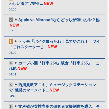
わしい激アツ寄せ...
NEW
05:15
Apple vs Microsoftならどっちが強いんや？他
2
NEW
05:06
トッモ「バイク買ったわ！見てやこれ！」ワイ
3
「これスクーターじ...
NEW
05:00
カープ小園『打率.254』坂倉『打率.255』←こ
4
れ他
NEW
04:51
西川貴教アニキ、ミュージックステーション
5
で”魅惑のマーメイド...
NEW
04:45
文科省が女性専用の研究者支援制度を導入、そ
6