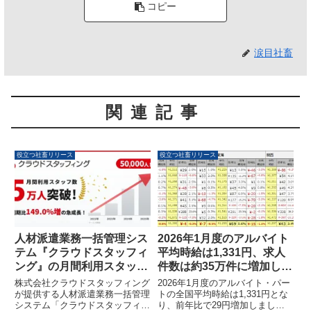
コピー
涙目社畜
関連記事
役立つ社畜リリース
役立つ社畜リリース
人材派遣業務一括管理シス
2026年1月度のアルバイト
テム『クラウドスタッフィ
平均時給は1,331円、求人
ング』の月間利用スタッフ
件数は約35万件に増加しま
数が5万人を突破、前年同
した
株式会社クラウドスタッフィング
2026年1月度のアルバイト・パー
期比149.0％増の急成長を
が提供する人材派遣業務一括管理
トの全国平均時給は1,331円とな
システム「クラウドスタッフィン
り、前年比で29円増加しまし
記録