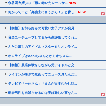
永谷園令嬢(36) 「親の敷いたレールか...
NEW
何かってーと「弁護士に言うから！」と脅し...
NEW
【朗報】お前ら好みの可愛い女子アナが発見...
音楽ユーチューブしてるから高評価してくれ...
ふたごぼしのアイドルマスターミリオンライ...
ホロライブはAZKiちゃんとかミオちゃん...
【朗報】農業体験をしながら元アイドルと交...
ライオンが暑さで死ぬってニュース見たんだ...
テレビで「一休さん」「まんが日本むかし話...
弱者男性を自殺させるのは実は難しい事なん...