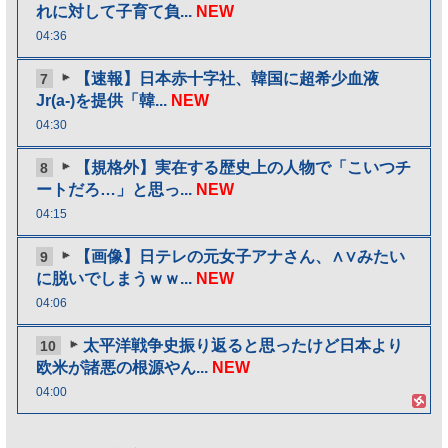
れに対して子育て負...
NEW
04:36
【速報】日本赤十字社、韓国に超希少血液
7
Jr(a-)を提供「韓...
NEW
04:30
【規格外】実在する歴史上の人物で「こいつチ
8
ートだろ…」と思っ...
NEW
04:15
【画像】日テレの元女子アナさん、∧∨みたい
9
に脱いでしまうｗｗ...
NEW
04:06
太平洋戦争史振り返ると思ったけど日本より
10
欧米が諸悪の根源やん...
NEW
04:00