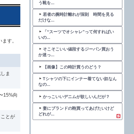
う靴を...
若者の腕時計離れが深刻 時間を見る
だけな...
「“スーツでオシャレ”って何すればい
いの...
います。
そこそこいい値段するジーパン買おう
か迷っ...
【画像】この時計買うのどう？
減しま
Tシャツの下にインナー着てない奴なん
なの...
15%向
かっこいいデニムが欲しいんだが？
妻にブランドの鞄買ってあげたいけど
どれが...
ることが