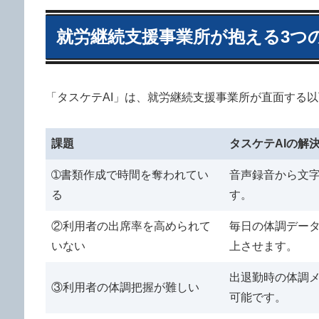
就労継続支援事業所が抱える3つの
「タスケテAI」は、就労継続支援事業所が直面する
課題
タスケテAIの解
➀書類作成で時間を奪われてい
音声録音から文字
る
す。
②利用者の出席率を高められて
毎日の体調データ
いない
上させます。
出退勤時の体調
③利用者の体調把握が難しい
可能です。