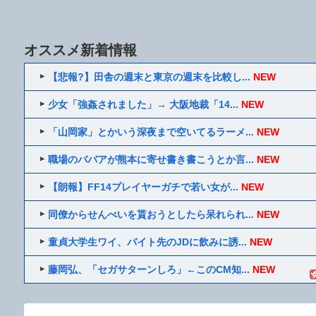
オススメ新着情報
【悲報?】田舎の週末と東京の週末を比較し...
NEW
少女「強姦されました」→ 大阪地裁「14...
NEW
「山岡家」とかいう深夜まで空いてるラーメ...
NEW
職場のババアが熊本に寄せ書き書こうとか言...
NEW
【朗報】FF14プレイヤーガチで若い女が...
NEW
同僚からせんべいを貰おうとしたら呆れられ...
NEW
童貞大学生ワイ、バイト先のJDに飲みに誘...
NEW
藤岡弘、「セガサターンしろ」←このCM知...
NEW