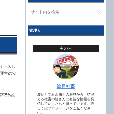
管理人
中の人
リリースし
運営の安
涙目社畜
波乱万丈紆余曲折の遍歴から、彷徨
率5%改
える社畜の皆さんに有益な情報を発
信していけたらと思っています。詳
しくはプロフページをご覧くださ
い。