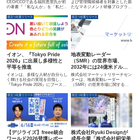
Amazonランキング10部門
CEO/CCOである福田恵里氏が初
よび管理職候補者を対象とした新
の著書『「私なんか」を「私だか
たなマネジメント研修プログラム
で1位を獲得
ら」に変える本』を2026年5月15
の提供を開始しました。本プログ
日に発売しました。この書籍は予
ラムは、ロールモデル不在や仕事
役立つ社畜リリース
役立つ社畜リリース
約開始直後から大きな反響を呼
と家庭の両立への不安など、女性
び、Amazon売れ筋ランキングの
リーダーが抱える課題に対応する
10カテゴリで1位を独占していま
ため、「マネジメント100の型」
す。累計25万人以上の女性の夢
を基に実務スキルを「技術」とし
に伴走してきた福田氏が、「私な
て習得できる内容となっていま
んか」という自己否定の感情を超
す。
えて、自分らしい人生を切り拓く
イオン、『Tokyo Pride
地表変動レーダー
方法を伝授する一冊です。
2026』に出展し多様性と
（SMR）の世界市場、
平等を推進
2032年には24億米ドル規
模へ成長の見込み
イオンは、多様な人材が自分らし
株式会社マーケットリサーチセン
く輝ける社会の実現を目指し、
ターは、地表変動レーダー
『Tokyo Pride 2026』にブースを
（SMR）の世界市場に関する詳
出展します。LGBTQ+に関する取
細な調査レポートを発表しまし
り組み紹介や参加型コンテンツを
た。このレポートによると、
役立つ社畜リリース
役立つ社畜リリース
通じて、誰もが安心して生きられ
SMR市場は2025年の18億2,000万
る未来への行動を広げていく方針
米ドルから2032年には24億3,900
です。
万米ドルに達し、年平均成長率
（CAGR）4.4%で成長すると予
測されています。空港での航空機
監視からインフラ健全性、災害対
策まで多岐にわたるSMRの活用
【デジライズ】freee統合
株式会社Ryuki Designが
と、その将来展望が明らかにされ
ワールド2026登壇レポー
成長企業「株式会社昭栄美
ています。