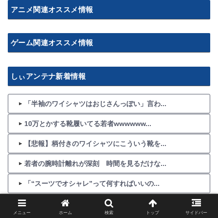
アニメ関連オススメ情報
ゲーム関連オススメ情報
しぃアンテナ新着情報
「半袖のワイシャツはおじさんっぽい」言わ...
10万とかする靴履いてる若者wwwwww...
【悲報】柄付きのワイシャツにこういう靴を...
若者の腕時計離れが深刻 時間を見るだけな...
「“スーツでオシャレ”って何すればいいの...
そこそこいい値段するジーパン買おうか迷っ...
メニュー
ホーム
検索
トップ
サイドバー