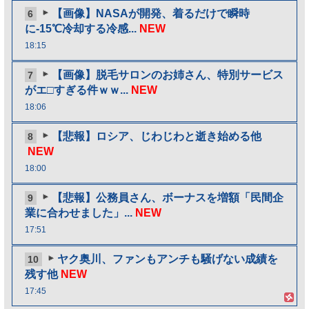
【画像】NASAが開発、着るだけで瞬時
6
に-15℃冷却する冷感...
NEW
18:15
【画像】脱毛サロンのお姉さん、特別サービス
7
がエ□すぎる件ｗｗ...
NEW
18:06
【悲報】ロシア、じわじわと逝き始める他
8
NEW
18:00
【悲報】公務員さん、ボーナスを増額「民間企
9
業に合わせました」...
NEW
17:51
ヤク奥川、ファンもアンチも騒げない成績を
10
残す他
NEW
17:45