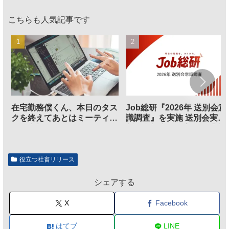
こちらも人気記事です
在宅勤務僕くん、本日のタス
Job総研『2026年 送別会意
クを終えてあとはミーティン
識調査』を実施 送別会実施
グに参加するだけとなる
割、参加意欲が高いも「自
のは不要」の声も
役立つ社畜リリース
シェアする
X
Facebook
はてブ
LINE