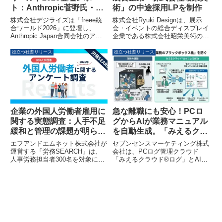
ト：Anthropic菅野氏・チ
術」の中途採用LPを制作
ャエン氏が語る「AIの未来
株式会社デジライズは「freee統
株式会社Ryuki Designは、展示
と現場のリアル」
合ワールド2026」に登壇し、
会・イベントの総合ディスプレイ
Anthropic Japan合同会社のアプ
企業である株式会社昭栄美術の中
ライドAI本部長である菅野 信氏
途採用ランディングページ
と対談しました。本セッションで
（LP）を制作しました。このLP
役立つ社畜リリース
役立つ社畜リリース
は、freeeとAIを活用した業務改
は、昭栄美術のコーポレートロゴ
革の実践事例からAI活用の未来ま
の色合いと豊富な実績写真を活用
でが深掘りされ、Claude Codeと
し、求職者が入社後の働くイメー
freee APIを用いたデモも披露さ
ジを持ちやすいようにデザインさ
れました。
れています。
企業の外国人労働者雇用に
急な離職にも安心！PCロ
関する実態調査：人手不足
グからAIが業務マニュアル
緩和と管理の課題が明らか
を自動生成。「みえるクラ
に
ウド®ログ」MCP連携の新
エフアンドエムネット株式会社が
セブンセンスマーケティング株式
たな活用法を公開
運営する「労務SEARCH」は、
会社は、PCログ管理クラウド
人事労務担当者300名を対象に外
「みえるクラウド®ログ」とAIエ
国人労働者に関するアンケート調
ージェント「Claude」の連携に
査を実施しました。本調査によ
よる新たな活用法を公開しまし
り、外国人雇用の現状、企業が直
た。これにより、蓄積された作業
面する課題、そして今後の雇用方
ログからAIが業務マニュアルを自
針が明らかになりました。
動生成し、急な離職や担当変更時
の引き継ぎを支援します。