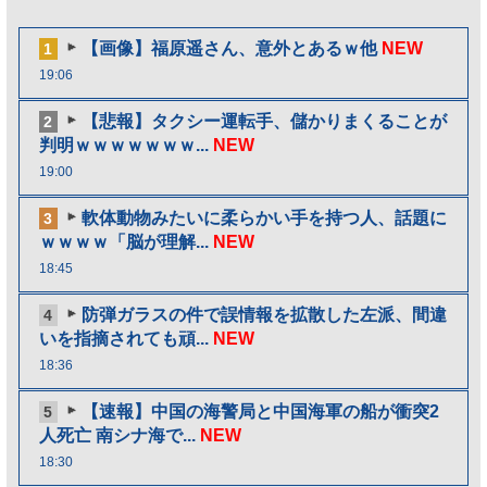
【画像】福原遥さん、意外とあるｗ他
NEW
1
19:06
【悲報】タクシー運転手、儲かりまくることが
2
判明ｗｗｗｗｗｗｗ...
NEW
19:00
軟体動物みたいに柔らかい手を持つ人、話題に
3
ｗｗｗｗ「脳が理解...
NEW
18:45
防弾ガラスの件で誤情報を拡散した左派、間違
4
いを指摘されても頑...
NEW
18:36
【速報】中国の海警局と中国海軍の船が衝突2
5
人死亡 南シナ海で...
NEW
18:30