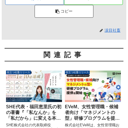
コピー
涙目社畜
関連記事
役立つ社畜リリース
役立つ社畜リリース
SHE代表・福田恵里氏の初
EVeM、女性管理職・候補
の著書『「私なんか」を
者向け「マネジメントの
「私だから」に変える本』
型」研修プログラムを提供
が5月15日に発売、
開始
SHE株式会社の代表取締役
株式会社EVeMは、女性管理職お