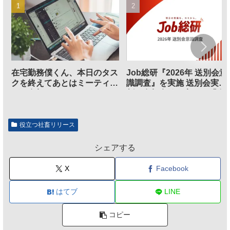
在宅勤務僕くん、本日のタス
Job総研『2026年 送別会意
クを終えてあとはミーティン
識調査』を実施 送別会実施
グに参加するだけとなる
割、参加意欲が高いも「自
のは不要」の声も
役立つ社畜リリース
シェアする
X
Facebook
はてブ
LINE
コピー