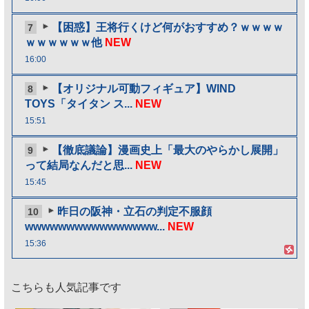
【困惑】王将行くけど何がおすすめ？ｗｗｗｗ
7
ｗｗｗｗｗｗ他
NEW
16:00
【オリジナル可動フィギュア】WIND
8
TOYS「タイタン ス...
NEW
15:51
【徹底議論】漫画史上「最大のやらかし展開」
9
って結局なんだと思...
NEW
15:45
昨日の阪神・立石の判定不服顔
10
wwwwwwwwwwwwwwww...
NEW
15:36
こちらも人気記事です