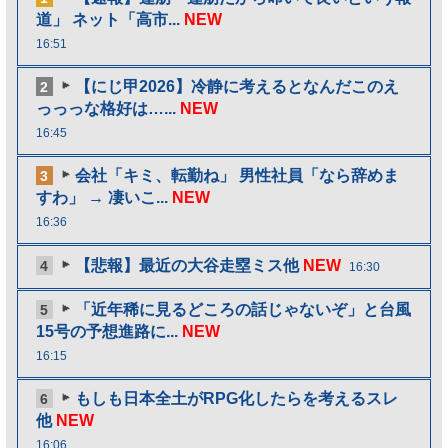
道」 ネット「高市...
NEW
16:51
【にじ甲2026】冷静に考えるとなんだこのえ
2
っっっな格好は…...
NEW
16:45
会社「キミ、転勤ね」 男性社員「なら辞めま
3
すわ」 → 凄いこ...
NEW
16:36
【悲報】最近の大谷走塁ミス他
NEW
4
16:30
「近年稀に見るどころの話じゃないぞ」と台風
5
15号の予想進路に...
NEW
16:15
もしも日本全土がRPG化したらを考えるスレ
6
他
NEW
16:06