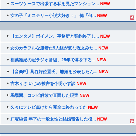
スーツケースで出張する私を見たマンション...
NEW
女の子「ミステリー小説大好き！」 俺「何...
NEW
【エンタメ】ボイメン、事務所と契約終了し...
NEW
女のカラフルな服着た5人組が変な呪文みた...
NEW
相葉雅紀の冠ラジオ番組、25年で幕を下ろ...
NEW
【音楽P】蔦谷好位置氏、離婚を公表したん...
NEW
吉木りさ いじめ被害を今明かす訳
NEW
馬場園、コンビ解散で直面した現実
NEW
久々にテレビ点けたら完全に終わってた
NEW
戸塚純貴 年下の一般女性と結婚報告した模...
NEW