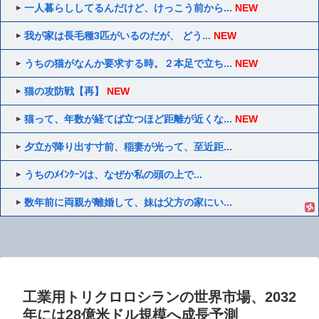
一人暮らししてるんだけど、けっこう前から...
NEW
我が家は長毛種3匹がいるのだが、 どう...
NEW
うちの猫がなんか要求する時。２本足で立ち...
NEW
猫の攻防戦【再】
NEW
猫って、年数が経てば立つほど距離が近くな...
NEW
夕立が降り出す寸前、稲妻が光って、至近距...
うちのﾒｲﾝｸｰﾝは、なぜか私の頭の上で...
数年前に両親が離婚して、妹は父方の家にい...
工業用トリクロロシランの世界市場、2032
年には28億米ドル規模へ成長予測