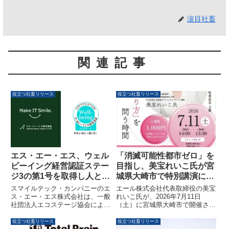
涙目社畜
関連記事
役立つ社畜リリース
役立つ社畜リリース
「消滅可能性都市ゼロ」を
エス・エー・エス、ウェル
目指し、美宝れいこ氏が宮
ビーイング経営認証ステー
城県大崎市で特別講演に登
ジ3の第1号を取得し人と社
壇
会に笑顔を届ける
エール株式会社代表取締役の美宝
スマイルテック・カンパニーのエ
れいこ氏が、2026年7月11日
ス・エー・エス株式会社は、一般
（土）に宮城県大崎市で開催され
社団法人エコステージ協会による
る「特別講演会＆ワールドカフ
ウェルビーイング経営認証ステー
ェ」に登壇します。地域・年齢・
ジ3を、認証番号WBT-001として
役立つ社畜リリース
役立つ社畜リリース