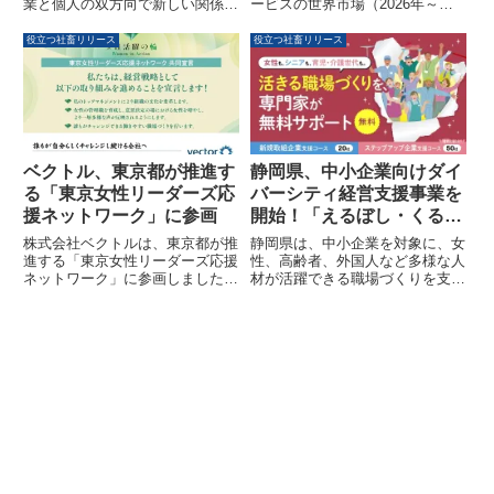
ービスの世界市場（2026年～
業と個人の双方向で新しい関係を
2032年）」調査資料について、
構築するC/O経営の導入・推進に
その市場規模予測やサービス概
向けた実践的な考え方と取り組み
役立つ社畜リリース
役立つ社畜リリース
要、主要企業、今後の展望などを
を整理したガイドブックを公開し
解説します。
ました。従業員一人ひとりのキャ
リアオーナーシップを高め、事業
成果や組織パフォーマンス向上に
つなげるための具体的な方法が示
されています。
ベクトル、東京都が推進す
静岡県、中小企業向けダイ
る「東京女性リーダーズ応
バーシティ経営支援事業を
援ネットワーク」に参画
開始！「えるぼし・くるみ
ん」認定取得まで専門家が
株式会社ベクトルは、東京都が推
静岡県は、中小企業を対象に、女
無料伴走
進する「東京女性リーダーズ応援
性、高齢者、外国人など多様な人
ネットワーク」に参画しました。
材が活躍できる職場づくりを支援
このネットワークは、女性活躍と
する「ダイバーシティ経営導入推
ダイバーシティ経営を推進する企
進アドバイザー派遣事業」を開始
業が集まるものです。ベクトルグ
しました。今年度で11年目を迎
ループは、これまでも性別や国
え、「意識づけ」から「自走支
籍、障害など多様性を尊重する
援」へと支援の重心を移し、える
「Diversity & Inclusion &
ぼし・くるみん認定取得まで専門
Belonging」を推進しており、今
家が無料で伴走します。
回の参画を通じてさらなるジェン
ダー平等への取り組みを加速させ
ることを目指しています。