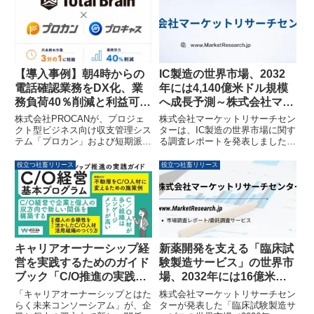
ライフステージにとらわれない
第1号で取得しました。この認証
「パラレルキャリア」という生き
は、社員の幸福と企業の持続的成
方を提言し、女性が自分らしく活
長を目指す同社の取り組みが評価
躍できる社会の実現を目指しま
されたものです。
す。
【導入事例】朝4時からの
IC製造の世界市場、2032
電話確認業務をDX化、業
年には4,140億米ドル規模
務負荷40％削減と利益可視
へ成長予測～株式会社マー
化で持続可能な組織運営を
ケットリサーチセンターが
株式会社PROCANが、プロジェ
株式会社マーケットリサーチセン
実現
最新レポートを発表～
クト型ビジネス向け収支管理シス
ターは、IC製造の世界市場に関す
テム「プロカン」および短期派遣
る調査レポートを発表しました。
業務向け労務管理システム「プロ
本レポートによると、市場規模は
キャス」を導入した株式会社トー
2025年の2,841億6,000万米ドル
役立つ社畜リリース
役立つ社畜リリース
タルブレーンの事例を公開しまし
から2032年には4,140億7,000万
た。この導入により、朝4時から
米ドルに成長し、2026年から
の電話確認業務がほぼゼロにな
2032年にかけて年平均成長率
り、業務負荷40％削減、離職率3
（CAGR）5.6%で拡大すると予
分の1以下への改善、そして案件
測されています。アナログIC、マ
ごとの利益貢献の可視化を実現
イクロIC、ロジックIC、メモリIC
し、持続可能な組織運営へと大き
といったセグメント別の詳細な予
新薬開発を支える「臨床試
キャリアオーナーシップ経
く貢献しています。
測や、主要なIDMおよびファウン
験製造サービス」の世界市
営を実践するためのガイド
ドリの情報が盛り込まれていま
場、2032年には16億米ド
ブック「C/O推進の実践ガ
す。
ル規模へ拡大予測
イド」が公開されました
株式会社マーケットリサーチセン
「キャリアオーナーシップとはた
ターが発表した「臨床試験製造サ
らく未来コンソーシアム」が、企