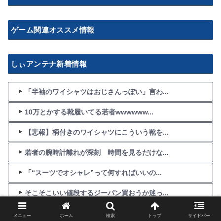
ゲーム関連オススメ情報
しぃアンテナ新着情報
「半袖のワイシャツはおじさんっぽい」言わ...
10万とかする靴履いてる若者wwwwww...
【悲報】柄付きのワイシャツにこういう靴を...
若者の腕時計離れが深刻 時間を見るだけな...
「“スーツでオシャレ”って何すればいいの...
そこそこいい値段するジーパン買おうか迷っ...
【画像】この時計買うのどう？
メニュー
ホーム
検索
トップ
サイドバー