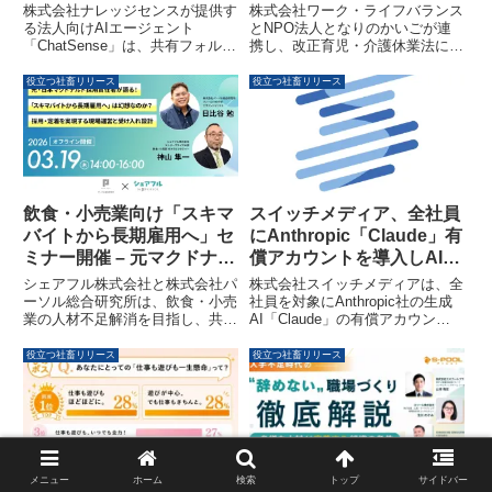
タ版ユーザーを募集中
防支援を強化
株式会社ナレッジセンスが提供す
株式会社ワーク・ライフバランス
る法人向けAIエージェント
とNPO法人となりのかいごが連
「ChatSense」は、共有フォルダ
携し、改正育児・介護休業法に対
やファイルサーバー、Windows
応した企業向け「介護離職予防研
Server上の業務ファイルをAIで安
修・定額制サービス」に、介護支
役立つ社畜リリース
役立つ社畜リリース
全に検索できるデスクトップ機能
援NPOの実践的ノウハウを融合
のリリースを予定しています。現
します。これにより、年間約10
在、ベータ版ユーザーの募集も実
万人が介護を理由に離職する現状
施中です。
に対し、包括的な支援体制を構築
し、企業における介護離職の予防
を推進します。
スイッチメディア、全社員
飲食・小売業向け「スキマ
にAnthropic「Claude」有
バイトから長期雇用へ」セ
償アカウントを導入しAIネ
ミナー開催 – 元マクドナル
イティブ組織への変革を推
ド採用責任者が解説
株式会社スイッチメディアは、全
シェアフル株式会社と株式会社パ
進
社員を対象にAnthropic社の生成
ーソル総合研究所は、飲食・小売
AI「Claude」の有償アカウント
業の人材不足解消を目指し、共催
導入を発表しました。エンジニア
セミナー「元日本マクドナルド採
にはClaude Max、ビジネス職に
用責任者が語る！『スキマバイト
役立つ社畜リリース
役立つ社畜リリース
はClaude Proを提供し、AIを前提
から長期雇用へ』は幻想なのか？
とした開発組織の包括的刷新と、
採用・定着を実現する現場運営と
全社員の生産性向上を同時に推進
受け入れ設計」を2026年3月19日
することで、AIネイティブ組織の
（木）に開催します。本セミナー
実現を目指します。
では、元日本マクドナルド採用責
任者である日比谷勉氏が登壇し、
スキマバイト活用から長期雇用へ
メニュー
ホーム
検索
トップ
サイドバー
愛媛県「ひめボス」が働き
人手不足時代の「辞めない