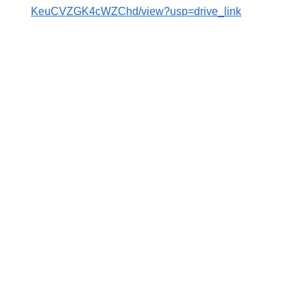
KeuCVZGK4cWZChd/view?usp=drive_link