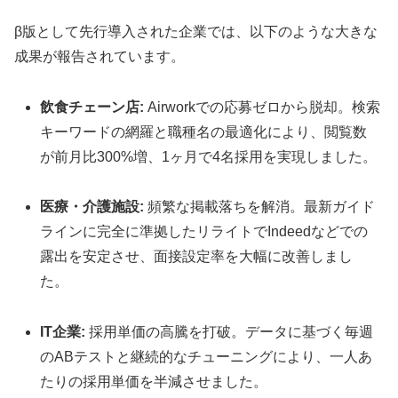
β版として先行導入された企業では、以下のような大きな
成果が報告されています。
飲食チェーン店:
Airworkでの応募ゼロから脱却。検索
キーワードの網羅と職種名の最適化により、閲覧数
が前月比300%増、1ヶ月で4名採用を実現しました。
医療・介護施設:
頻繁な掲載落ちを解消。最新ガイド
ラインに完全に準拠したリライトでIndeedなどでの
露出を安定させ、面接設定率を大幅に改善しまし
た。
IT企業:
採用単価の高騰を打破。データに基づく毎週
のABテストと継続的なチューニングにより、一人あ
たりの採用単価を半減させました。