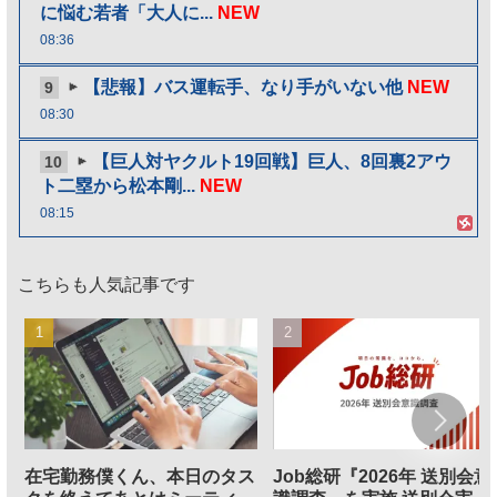
に悩む若者「大人に...
NEW
08:36
【悲報】バス運転手、なり手がいない他
NEW
9
08:30
【巨人対ヤクルト19回戦】巨人、8回裏2アウ
10
ト二塁から松本剛...
NEW
08:15
こちらも人気記事です
在宅勤務僕くん、本日のタス
Job総研『2026年 送別会意