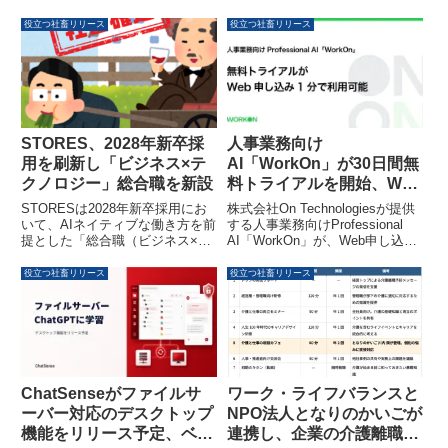
役立つ社畜リリース
役立つ社畜リリース
STORES、2028年新卒採
人事業務向け
用を刷新し「ビジネス×テ
AI「WorkOn」が30日間無
クノロジー」総合職を新設
料トライアルを開始、Web
申し込みで即日利用可能に
STORESは2028年新卒採用にお
株式会社On Technologiesが提供
いて、AIネイティブな働き方を前
する人事業務向けProfessional
提とした「総合職（ビジネス×テ
AI「WorkOn」が、Web申し込み
クノロジー）」を新設しました。
からわずか1分で利用開始できる
これに伴い、プロダクト開発型と
30日間の無料トライアルを開始
役立つ社畜リリース
役立つ社畜リリース
新規事業創造型の2つの実践型イ
しました。AIアシスタント、労務
ンターンシップを開催し、AIを駆
管理、勤怠管理、給与計算の全4
使した価値創出に挑戦する学生を
機能が無料で体験でき、機密性の
募集しています。
高い人事情報を取り扱うAI導入へ
の不安を解消し、実環境での効果
を体感できます。
ChatSenseがファイルサ
ワーク・ライフバランスと
ーバー対応のデスクトップ
NPO法人となりのかいごが
機能をリリース予定、ベー
連携し、企業の介護離職予