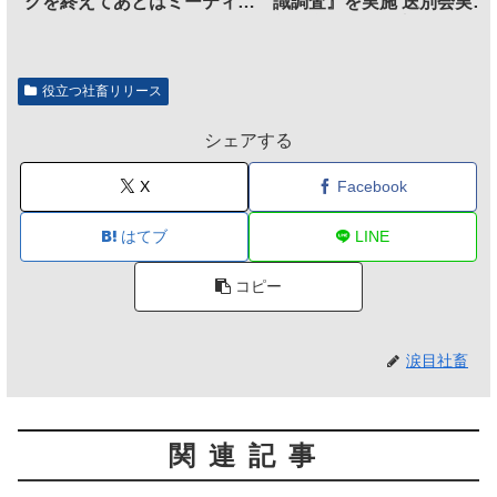
クを終えてあとはミーティン
識調査』を実施 送別会実施
グに参加するだけとなる
割、参加意欲が高いも「自
のは不要」の声も
役立つ社畜リリース
シェアする
X
Facebook
はてブ
LINE
コピー
涙目社畜
関連記事