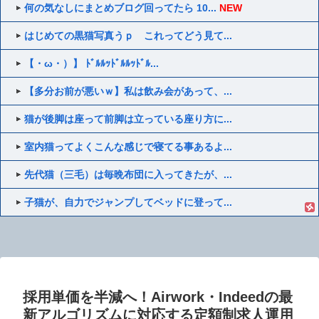
何の気なしにまとめブログ回ってたら 10...
NEW
はじめての黒猫写真うｐ これってどう見て...
【・ω・）】 ﾄﾞﾙﾙｯﾄﾞﾙﾙｯﾄﾞﾙ...
【多分お前が悪いｗ】私は飲み会があって、...
猫が後脚は座って前脚は立っている座り方に...
室内猫ってよくこんな感じで寝てる事あるよ...
先代猫（三毛）は毎晩布団に入ってきたが、...
子猫が、自力でジャンプしてベッドに登って...
採用単価を半減へ！Airwork・Indeedの最
新アルゴリズムに対応する定額制求人運用