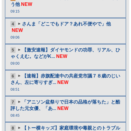
う他
NEW
09:15
さんま「どこでもドア？あれ不便やで」他
4
NEW
09:06
【激安速報】ダイヤモンドの功罪、リアル、ひ
5
ゃくえむ。などがK...
NEW
09:00
【速報】赤旗配達中の共産党市議７８歳のじい
6
さん、左に寄りすぎ...
NEW
08:51
「アニソン盆祭りで日本の品格が落ちた」と酷
7
評した元女優、「あ...
NEW
08:45
【トー横キッズ】家庭環境や毒親とのトラブル
8