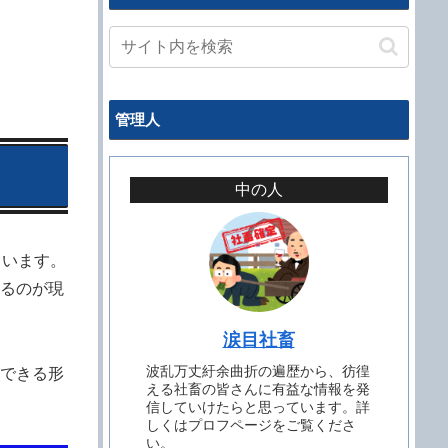
管理人
中の人
ています。
るのが現
涙目社畜
波乱万丈紆余曲折の遍歴から、彷徨
できる形
える社畜の皆さんに有益な情報を発
信していけたらと思っています。詳
しくはプロフページをご覧くださ
い。