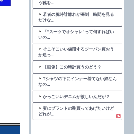
う靴を...
若者の腕時計離れが深刻 時間を見る
だけな...
「“スーツでオシャレ”って何すればい
いの...
そこそこいい値段するジーパン買おう
か迷っ...
【画像】この時計買うのどう？
Tシャツの下にインナー着てない奴なん
なの...
かっこいいデニムが欲しいんだが？
妻にブランドの鞄買ってあげたいけど
どれが...