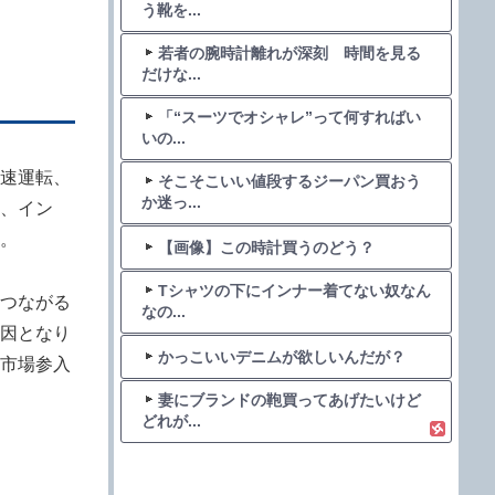
う靴を...
若者の腕時計離れが深刻 時間を見る
だけな...
「“スーツでオシャレ”って何すればい
いの...
速運転、
そこそこいい値段するジーパン買おう
か迷っ...
、イン
。
【画像】この時計買うのどう？
Tシャツの下にインナー着てない奴なん
つながる
なの...
因となり
かっこいいデニムが欲しいんだが？
市場参入
妻にブランドの鞄買ってあげたいけど
どれが...