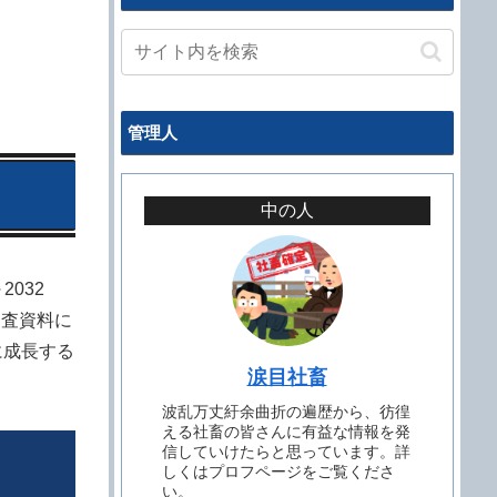
管理人
中の人
032
この調査資料に
に成長する
涙目社畜
波乱万丈紆余曲折の遍歴から、彷徨
える社畜の皆さんに有益な情報を発
信していけたらと思っています。詳
しくはプロフページをご覧くださ
い。