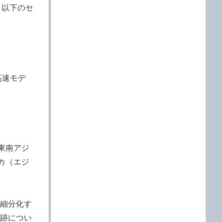
、以下のセ
高速モデ
東南アジ
カ（エジ
細分化す
跡につい