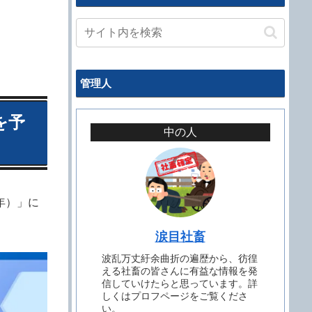
管理人
を予
中の人
年）」に
涙目社畜
波乱万丈紆余曲折の遍歴から、彷徨
える社畜の皆さんに有益な情報を発
信していけたらと思っています。詳
しくはプロフページをご覧くださ
い。