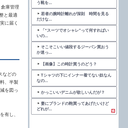
う靴を...
、倉庫管理
若者の腕時計離れが深刻 時間を見る
整と最適
だけな...
実に届く
「“スーツでオシャレ”って何すればい
いの...
そこそこいい値段するジーパン買おう
か迷っ...
【画像】この時計買うのどう？
スなどの
Tシャツの下にインナー着てない奴なん
なの...
材料、半製
減を図っ
かっこいいデニムが欲しいんだが？
妻にブランドの鞄買ってあげたいけど
どれが...
を有し、