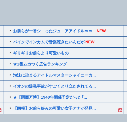
お前らが一番シコったジュニアアイドルｗｗ...
NEW
バイクでインカムで音楽聴きたいんだが
NEW
ギリギリお前らより可愛いもの
★1番ムカつく広告ランキング
泡沫に染まるアイドルマスターシャイニーカ...
イオンの爆発事故がすごくとり立たされてる...
★【関西万博】1940年開催予定だった｢...
【朗報】お前ら好みの可愛い女子アナが発見...