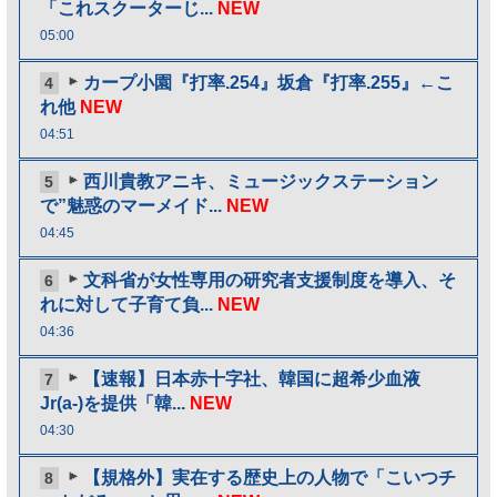
「これスクーターじ...
NEW
05:00
カープ小園『打率.254』坂倉『打率.255』←こ
4
れ他
NEW
04:51
西川貴教アニキ、ミュージックステーション
5
で”魅惑のマーメイド...
NEW
04:45
文科省が女性専用の研究者支援制度を導入、そ
6
れに対して子育て負...
NEW
04:36
【速報】日本赤十字社、韓国に超希少血液
7
Jr(a-)を提供「韓...
NEW
04:30
【規格外】実在する歴史上の人物で「こいつチ
8