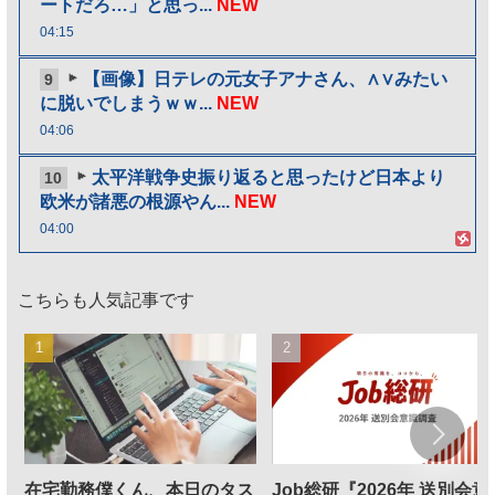
ートだろ…」と思っ...
NEW
04:15
【画像】日テレの元女子アナさん、∧∨みたい
9
に脱いでしまうｗｗ...
NEW
04:06
太平洋戦争史振り返ると思ったけど日本より
10
欧米が諸悪の根源やん...
NEW
04:00
こちらも人気記事です
在宅勤務僕くん、本日のタス
Job総研『2026年 送別会意