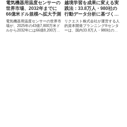
電気機器用温度センサーの
越境学習を成果に変える実
世界市場、2032年までに
践法：33.8万人・980社の
66億米ドル規模へ拡大予測
行動データ分析に基づく新
レポート公開
電気機器用温度センサーの世界市
リクエスト株式会社が運営する人
場が、2025年の43億7,800万米ド
的資本開発プランニング®センタ
ルから2032年には66億8,200万米
ーは、国内33.8万人・980社の行
ドルに達するとの予測が発表され
動データ分析に基づき、越境学習
ました。本レポートでは、接触
を成果に変えるための実践レポー
型・非接触型センサーの市場動向
トを公開しました。本レポート
や主要企業、地域別分析などが詳
は、越境学習が「やっている」の
細に解説されています。
に仕事が変わらないという課題に
対し、学習が成立する「仕事設
計」の重要性を指摘しています。