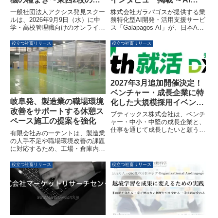
念と実践〜」が9月9日に開
入の成果を最大化するアプ
一般社団法人アクシス発見スクー
株式会社ガラパゴスが提供する業
催されます
ローチを解説～
ルは、2026年9月9日（水）に中
務特化型AI開発・活用支援サービ
学・高校管理職向けのオンライン
ス「Galapagos AI」が、日本AI
セミナー「内発的動機の種まき〜
導入支援協会（J-AIX）が運営す
東西2校の理念と実践〜」を開催
るメディア「AI JOURNAL」のイ
役立つ社畜リリース
役立つ社畜リリース
します。武蔵高等学校中学校の杉
ンタビュー記事に掲載されまし
山剛士校長と雲雀丘学園中学校・
た。本記事では、「AIを導入した
高等学校の道北秀寿副校長が登壇
のに成果が出ない」という企業の
し、生徒の内発的動機を引き出す
課題に対し、「Galapagos AI」
教育実践について議論します。
がどのように経営変革を支援して
2027年3月追加開催決定！
いるかについて解説されていま
ベンチャー・成長企業に特
す。
岐阜発、製造業の職場環境
化した大規模採用イベント
改善をサポートする休憩ス
「グロース就活
ブティックス株式会社は、ベンチ
ペース施工の提案を強化
DXPO‘27【春】」
ャー・中小・中堅の成長企業と、
仕事を通じて成長したいと願う求
有限会社みの一テントは、製造業
職者を繋ぐ大規模採用イベント
の人手不足や職場環境改善の課題
「グロース就活
に対応するため、工場・倉庫内に
DXPO‘27【春】」を2027年3月14
後付けで休憩スペースを整備する
日(日)に東京ビッグサイトで追加
提案を強化しています。夏場の暑
役立つ社畜リリース
役立つ社畜リリース
開催します。本イベントは、選考
さ対策や空調効率改善にも貢献
直結型のリアル合同説明会と年間
し、従業員が働きやすい環境づく
を通じたオンライン合同説明会を
りを支援するものです。
組み合わせたハイブリッド型で、
効率的な採用活動を支援いたしま
す。