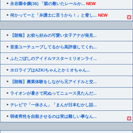
永谷園令嬢(36) 「親の敷いたレールか...
NEW
何かってーと「弁護士に言うから！」と脅し...
NEW
【朗報】お前ら好みの可愛い女子アナが発見...
音楽ユーチューブしてるから高評価してくれ...
ふたごぼしのアイドルマスターミリオンライ...
ホロライブはAZKiちゃんとかミオちゃん...
【朗報】農業体験をしながら元アイドルと交...
ライオンが暑さで死ぬってニュース見たんだ...
テレビで「一休さん」「まんが日本むかし話...
弱者男性を自殺させるのは実は難しい事なん...