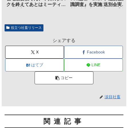
クを終えてあとはミーティン
識調査』を実施 送別会実施
グに参加するだけとなる
割、参加意欲が高いも「自
のは不要」の声も
役立つ社畜リリース
シェアする
X
Facebook
はてブ
LINE
コピー
涙目社畜
関連記事