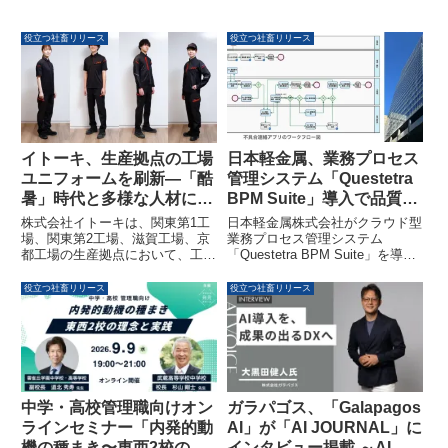
役立つ社畜リリース
役立つ社畜リリース
日本軽金属、業務プロセス
イトーキ、生産拠点の工場
管理システム「Questetra
ユニフォームを刷新—「酷
BPM Suite」導入で品質保
暑」時代と多様な人材に対
証の停滞を解消
応
日本軽金属株式会社がクラウド型
株式会社イトーキは、関東第1工
業務プロセス管理システム
場、関東第2工場、滋賀工場、京
「Questetra BPM Suite」を導入
都工場の生産拠点において、工場
し、品質保証業務のデジタル化を
ユニフォームを全面リニューアル
推進しました。これにより、約
し、2026年5月より順次導入しま
役立つ社畜リリース
役立つ社畜リリース
20件の業務アプリが構築され、
す。このリニューアルは、気象庁
進捗のリアルタイム把握や業務効
が示す「酷暑」への対応と、多様
率の向上が実現しています。
な人材が活躍できる環境づくりの
ため、現場の従業員が主体となっ
て進められました。
中学・高校管理職向けオン
ガラパゴス、「Galapagos
ラインセミナー「内発的動
AI」が「AI JOURNAL」に
機の種まき〜東西2校の理
インタビュー掲載 ～AI導