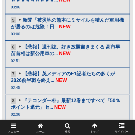
03:06
新聞「被災地の熊本にミサイルを積んだ軍用機
5
が居るのは危険！日...
NEW
03:00
【悲報】週刊誌、好き放題書きまくる 高市早
6
苗首相は新公用車の...
NEW
02:51
【悲報】英メディアのF1記者たちの多くが
7
2026前半戦を終え...
NEW
02:45
『テコンダー朴』最新12巻まですべて「50％
8
ポイント還元」セ...
NEW
02:36
イチロー「打率２割でいいなら40本打てる」
9
メニュー
ホーム
検索
トップ
サイドバー
←実際打てたんかな...
NEW