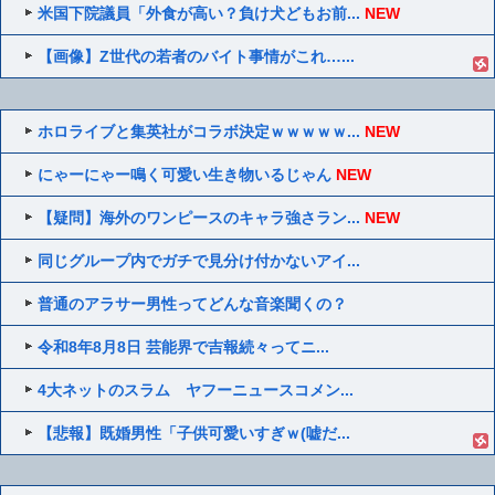
米国下院議員「外食が高い？負け犬どもお前...
NEW
【画像】Z世代の若者のバイト事情がこれ…...
ホロライブと集英社がコラボ決定ｗｗｗｗｗ...
NEW
にゃーにゃー鳴く可愛い生き物いるじゃん
NEW
【疑問】海外のワンピースのキャラ強さラン...
NEW
同じグループ内でガチで見分け付かないアイ...
普通のアラサー男性ってどんな音楽聞くの？
令和8年8月8日 芸能界で吉報続々ってニ...
4大ネットのスラム ヤフーニュースコメン...
【悲報】既婚男性「子供可愛いすぎｗ(嘘だ...