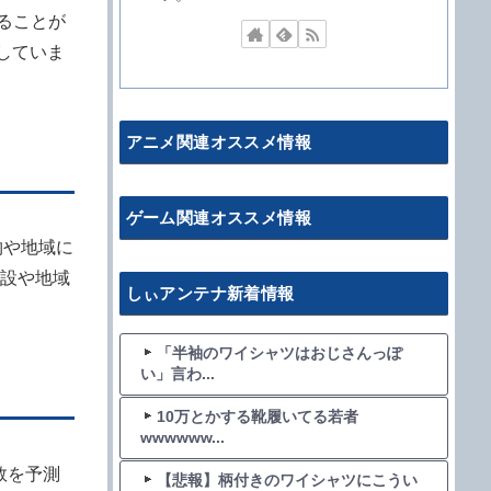
することが
示していま
アニメ関連オススメ情報
ゲーム関連オススメ情報
物や地域に
設や地域
しぃアンテナ新着情報
「半袖のワイシャツはおじさんっぽ
い」言わ...
10万とかする靴履いてる若者
wwwwww...
数を予測
【悲報】柄付きのワイシャツにこうい