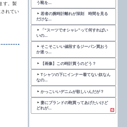
う靴を...
ます。製
にされてい
若者の腕時計離れが深刻 時間を見る
だけな...
「“スーツでオシャレ”って何すればい
いの...
そこそこいい値段するジーパン買おう
か迷っ...
【画像】この時計買うのどう？
Tシャツの下にインナー着てない奴なん
なの...
かっこいいデニムが欲しいんだが？
妻にブランドの鞄買ってあげたいけど
どれが...