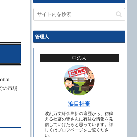
管理人
中の人
bal
年までの市場
涙目社畜
波乱万丈紆余曲折の遍歴から、彷徨
える社畜の皆さんに有益な情報を発
信していけたらと思っています。詳
しくはプロフページをご覧くださ
い。