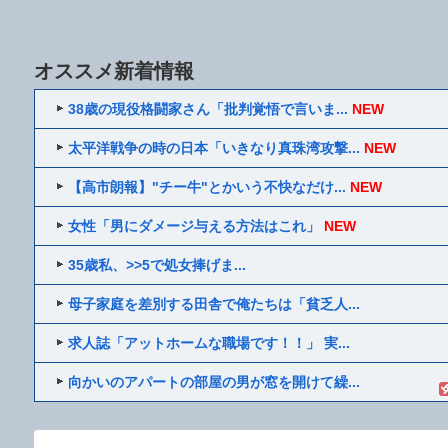
オススメ新着情報
38歳の現役格闘家さん「批判覚悟で言いま...
NEW
太平洋戦争の時の日本「いきなり真珠湾攻撃...
NEW
【高市朗報】"チー牛"とかいう不快なだけ...
NEW
女性「男にダメージ与える方法はこれ」
NEW
35歳私、>>5で処女捧げま...
母子家庭を差別する田舎で俺たちは「貧乏人...
求人誌「アットホームな職場です！！」 実...
向かいのアパートの部屋の男が窓を開けて繰...